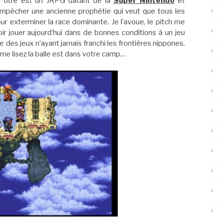
Le titre est un JRPG datant de la
Super Nintendo
et
empêcher une ancienne prophétie qui veut que tous les
r exterminer la race dominante. Je l’avoue, le pitch me
ir jouer aujourd’hui dans de bonnes conditions à un jeu
ste des jeux n’ayant jamais franchi les frontières nippones.
s me lisez la balle est dans votre camp…