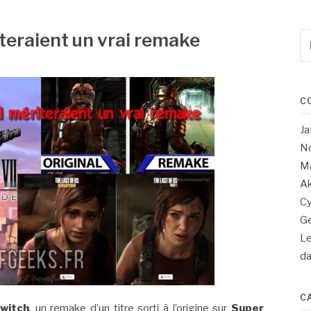
iteraient un vrai remake
Re
po
:
C
Ja
No
Ma
Ak
Cy
Ge
Le
d
C
witch
, un remake d’un titre sorti à l’origine sur
Super