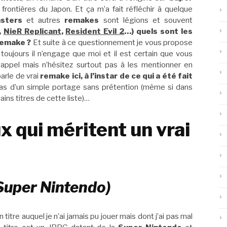
s frontières du Japon. Et ça m’a fait réfléchir à quelque
sters
et autres
remakes
sont légions et souvent
,
NieR Replicant
,
Resident Evil 2
…) quels sont les
 remake ?
Et suite à ce questionnement je vous propose
oujours il n’engage que moi et il est certain que vous
’appel mais n’hésitez surtout pas à les mentionner en
parle de vrai
remake ici, à l’instar de ce qui a été fait
as d’un simple portage sans prétention (même si dans
ains titres de cette liste)…
x qui méritent un vrai
Super Nintendo)
itre auquel je n’ai jamais pu jouer mais dont j’ai pas mal