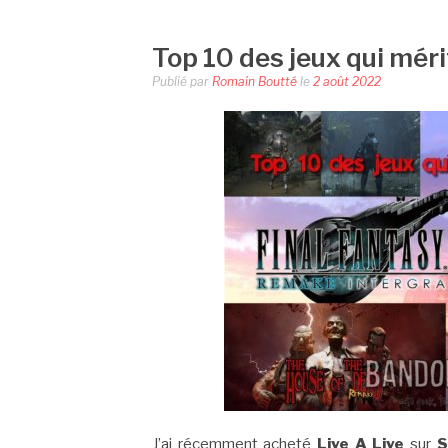
Top 10 des jeux qui mér
Publié par
Romain Boutté
le
2 août 2022
J’ai récemment acheté
Live A Live
sur
S