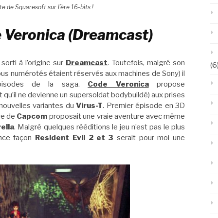
te de Squaresoft sur l’ère 16-bits !
e Veronica (Dreamcast)
 sorti à l’origine sur
Dreamcast
. Toutefois, malgré son
(6
opus numérotés étaient réservés aux machines de Sony) il
pisodes de la saga.
Code Veronica
propose
t qu’il ne devienne un supersoldat bodybuildé) aux prises
 nouvelles variantes du
Virus-T
. Premier épisode en 3D
tre de
Capcom
proposait une vraie aventure avec même
ella
. Malgré quelques rééditions le jeu n’est pas le plus
ence façon
Resident Evil 2 et 3
serait pour moi une