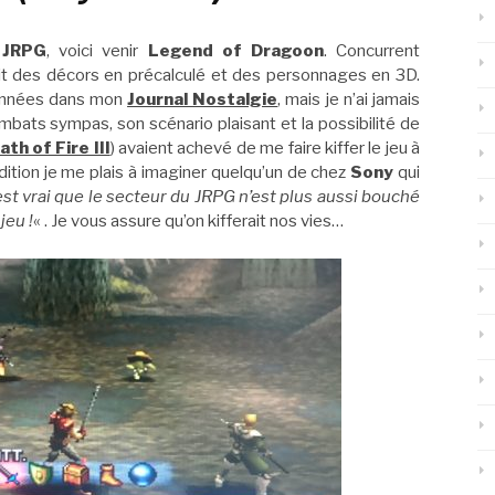
n
JRPG
, voici venir
Legend of Dragoon
. Concurrent
ait des décors en précalculé et des personnages en 3D.
 années dans mon
Journal Nostalgie
, mais je n’ai jamais
combats sympas, son scénario plaisant et la possibilité de
ath of Fire III
) avaient achevé de me faire kiffer le jeu à
dition je me plais à imaginer quelqu’un de chez
Sony
qui
est vrai que le secteur du JRPG n’est plus aussi bouché
jeu !
« . Je vous assure qu’on kifferait nos vies…