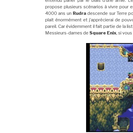
entendu parler par le biais d’une amie. 
propose plusieurs scénarios à vivre pour 
4000 ans un
Rudra
descende sur Terre pou
plait énormément et j’apprécierai de pouvo
pareil. Car évidemment il fait partie de la li
Messieurs-dames de
Square Enix
, si vou