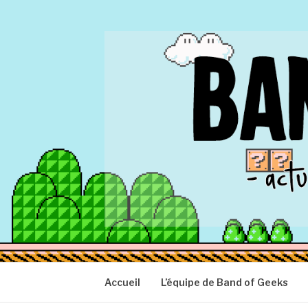
Aller
au
contenu
BAND OF GEEK
Actu Geek d'hier et d'aujourd'hui
Accueil
L’équipe de Band of Geeks