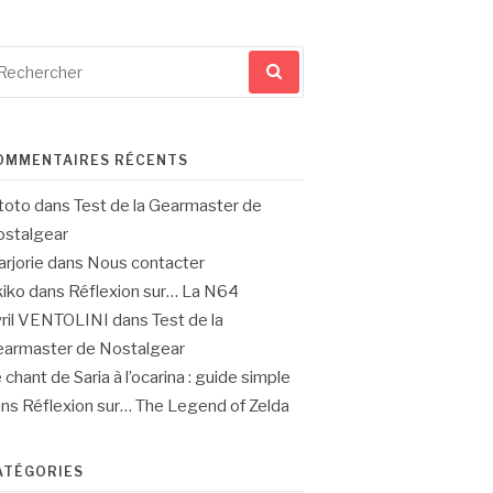
cherche
ur
OMMENTAIRES RÉCENTS
toto
dans
Test de la Gearmaster de
stalgear
rjorie
dans
Nous contacter
iko
dans
Réflexion sur… La N64
ril VENTOLINI
dans
Test de la
armaster de Nostalgear
 chant de Saria à l’ocarina : guide simple
ans
Réflexion sur… The Legend of Zelda
ATÉGORIES