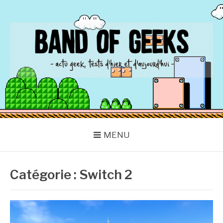
Aller
au
contenu
BAND OF GEEKS
Actu Geek d'hier et d'aujourd'hui
MENU
Catégorie :
Switch 2