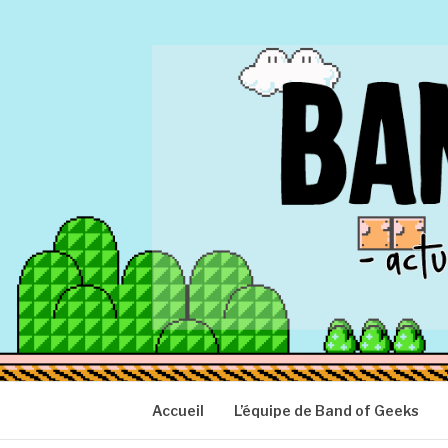
Aller
au
contenu
BAND OF GEEK
Actu Geek d'hier et d'aujourd'hui
Accueil
L’équipe de Band of Geeks