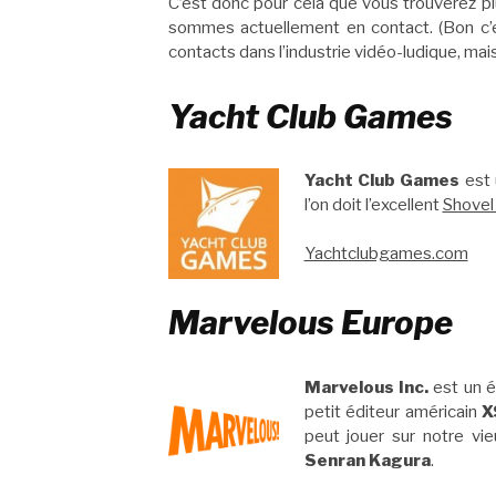
C’est donc pour cela que vous trouverez pl
sommes actuellement en contact. (Bon c’es
contacts dans l’industrie vidéo-ludique, mais
Yacht Club Games
Yacht Club Games
est 
l’on doit l’excellent
Shovel
Yachtclubgames.com
Marvelous Europe
Marvelous Inc.
est un é
petit éditeur américain
X
peut jouer sur notre v
Senran Kagura
.