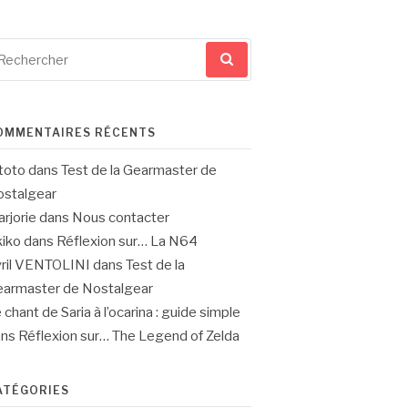
cherche
ur
OMMENTAIRES RÉCENTS
toto
dans
Test de la Gearmaster de
stalgear
rjorie
dans
Nous contacter
iko
dans
Réflexion sur… La N64
ril VENTOLINI
dans
Test de la
armaster de Nostalgear
 chant de Saria à l’ocarina : guide simple
ans
Réflexion sur… The Legend of Zelda
ATÉGORIES