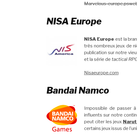
Marvelous-europe.pswe
NISA Europe
NISA Europe
est la bra
très nombreux jeux de n
publication sur notre vi
et la série de
tactical RP
Nisaeurope.com
Bandai Namco
Impossible de passer à
influents sur notre conti
peut citer les jeux
Narut
certains jeux issus de l’u