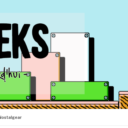
Nostalgear