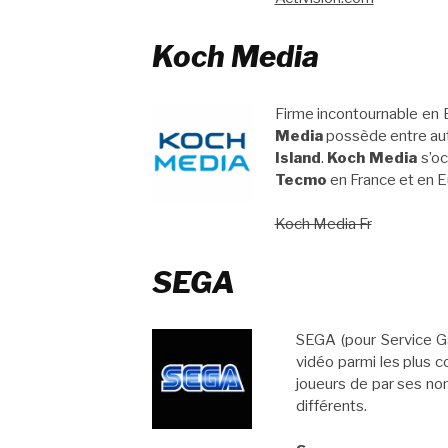
Koch Media
Firme incontournable en 
Media
possède entre aut
Island
.
Koch Media
s’oc
Tecmo
en France et en E
Koch Media Fr
SEGA
SEGA (pour Service Ga
vidéo parmi les plus 
joueurs de par ses n
différents.