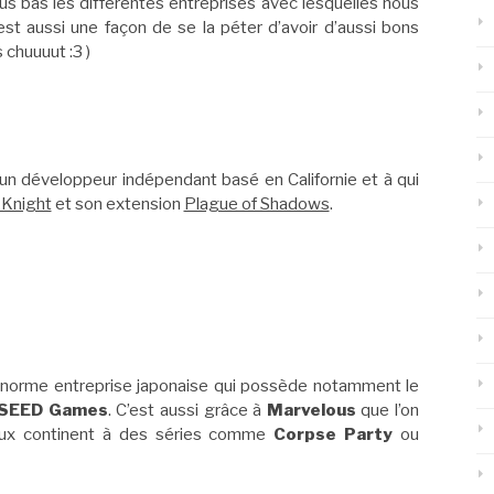
us bas les différentes entreprises avec lesquelles nous
t aussi une façon de se la péter d’avoir d’aussi bons
 chuuuut :3 )
un développeur indépendant basé en Californie et à qui
 Knight
et son extension
Plague of Shadows
.
norme entreprise japonaise qui possède notamment le
SEED Games
. C’est aussi grâce à
Marvelous
que l’on
ieux continent à des séries comme
Corpse Party
ou