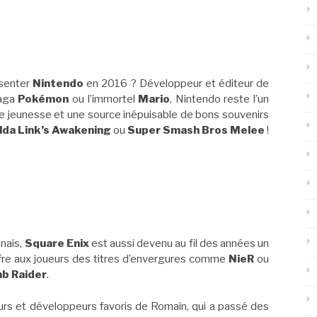
ésenter
Nintendo
en 2016 ? Développeur et éditeur de
saga
Pokémon
ou l’immortel
Mario
, Nintendo reste l’un
re jeunesse et une source inépuisable de bons souvenirs
lda Link’s Awakening
ou
Super Smash Bros Melee
!
onais,
Square Enix
est aussi devenu au fil des années un
ffre aux joueurs des titres d’envergures comme
NieR
ou
b Raider
.
eurs et développeurs favoris de Romain, qui a passé des