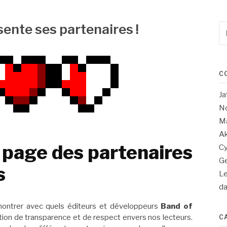
ente ses partenaires !
Re
po
:
C
Ja
No
Ma
Ak
 page des partenaires
Cy
Ge
s
Le
d
montrer avec quels éditeurs et développeurs
Band of
stion de transparence et de respect envers nos lecteurs.
C