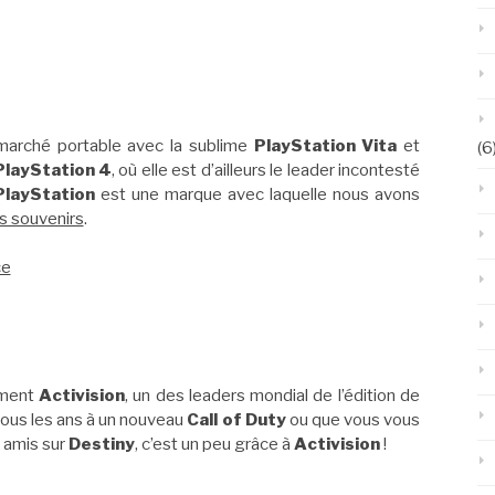
 marché portable avec la sublime
PlayStation Vita
et
(6
PlayStation 4
, où elle est d’ailleurs le leader incontesté
PlayStation
est une marque avec laquelle nous avons
s souvenirs
.
ce
iment
Activision
, un des leaders mondial de l’édition de
 tous les ans à un nouveau
Call of Duty
ou que vous vous
 amis sur
Destiny
, c’est un peu grâce à
Activision
!