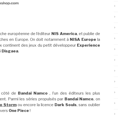
bshop.com
nche européenne de l’éditeur
NIS America
, et publie de
iches en Europe. On doit notamment à
NISA Europe
la
eux continent des jeux du petit développeur
Experience
G
Disgaea
.
 côté de
Bandai Namco
, l’un des éditeurs les plus
nent. Parmi les séries propulsés par
Bandai Namco
, on
o Storm
ou encore la licence
Dark Souls
, sans oublier
nivers
One Piece
!