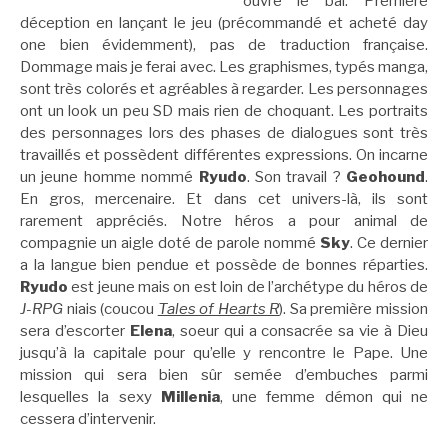
ouvre le bal. Première
déception en lançant le jeu (précommandé et acheté day
one bien évidemment), pas de traduction française.
Dommage mais je ferai avec. Les graphismes, typés manga,
sont très colorés et agréables à regarder. Les personnages
ont un look un peu SD mais rien de choquant. Les portraits
des personnages lors des phases de dialogues sont très
travaillés et possèdent différentes expressions. On incarne
un jeune homme nommé
Ryudo
. Son travail ?
Geohound
.
En gros, mercenaire. Et dans cet univers-là, ils sont
rarement appréciés. Notre héros a pour animal de
compagnie un aigle doté de parole nommé
Sky
. Ce dernier
a la langue bien pendue et possède de bonnes réparties.
Ryudo
est jeune mais on est loin de l’archétype du héros de
J-RPG
niais (coucou
Tales of Hearts R
). Sa première mission
sera d’escorter
Elena
, soeur qui a consacrée sa vie à Dieu
jusqu’à la capitale pour qu’elle y rencontre le Pape. Une
mission qui sera bien sûr semée d’embuches parmi
lesquelles la sexy
Millenia
, une femme démon qui ne
cessera d’intervenir.