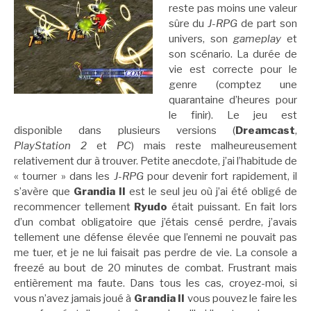
reste pas moins une valeur
sûre du
J-RPG
de part son
univers, son
gameplay
et
son scénario. La durée de
vie est correcte pour le
genre (comptez une
quarantaine d’heures pour
le finir). Le jeu est
disponible dans plusieurs versions (
Dreamcast
,
PlayStation 2
et
PC
) mais reste malheureusement
relativement dur à trouver. Petite anecdote, j’ai l’habitude de
« tourner » dans les
J-RPG
pour devenir fort rapidement, il
s’avère que
Grandia II
est le seul jeu où j’ai été obligé de
recommencer tellement
Ryudo
était puissant. En fait lors
d’un combat obligatoire que j’étais censé perdre, j’avais
tellement une défense élevée que l’ennemi ne pouvait pas
me tuer, et je ne lui faisait pas perdre de vie. La console a
freezé au bout de 20 minutes de combat. Frustrant mais
entièrement ma faute. Dans tous les cas, croyez-moi, si
vous n’avez jamais joué à
Grandia II
vous pouvez le faire les