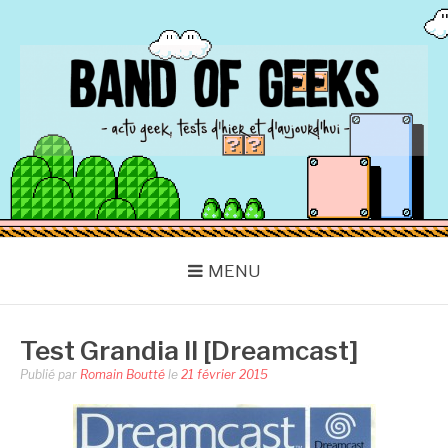
Aller
au
contenu
BAND OF GEEKS
Actu Geek d'hier et d'aujourd'hui
MENU
Test Grandia II [Dreamcast]
Publié par
Romain Boutté
le
21 février 2015