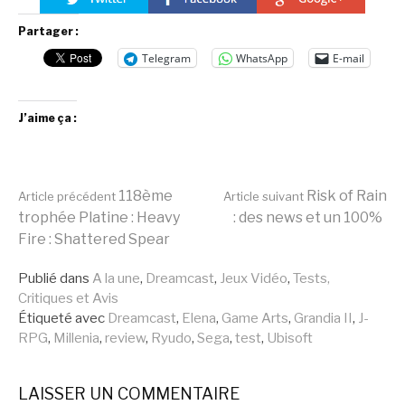
Partager :
Telegram
WhatsApp
E-mail
J’aime ça :
Lire
118ème
Risk of Rain
Article précédent
Article suivant
trophée Platine : Heavy
: des news et un 100%
Fire : Shattered Spear
la
Publié dans
A la une
,
Dreamcast
,
Jeux Vidéo
,
Tests,
Critiques et Avis
suite
Étiqueté avec
Dreamcast
,
Elena
,
Game Arts
,
Grandia II
,
J-
RPG
,
Millenia
,
review
,
Ryudo
,
Sega
,
test
,
Ubisoft
LAISSER UN COMMENTAIRE