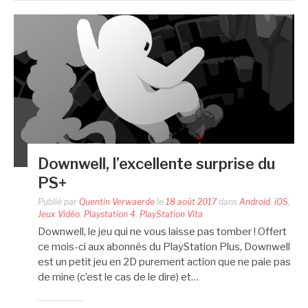
Downwell, l’excellente surprise du
PS+
Publié par
Quentin Verwaerde
le
18 août 2017
dans
Android
,
iOS
,
Jeux Vidéo
,
Playstation 4
,
PlayStation Vita
Downwell, le jeu qui ne vous laisse pas tomber ! Offert
ce mois-ci aux abonnés du PlayStation Plus, Downwell
est un petit jeu en 2D purement action que ne paie pas
de mine (c’est le cas de le dire) et…