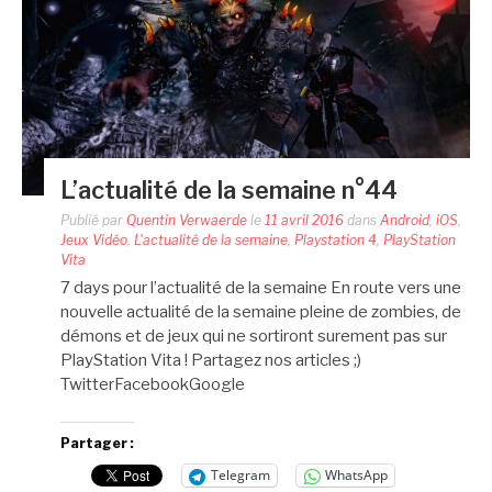
L’actualité de la semaine n°44
Publié par
Quentin Verwaerde
le
11 avril 2016
dans
Android
,
iOS
,
Jeux Vidéo
,
L'actualité de la semaine
,
Playstation 4
,
PlayStation
Vita
7 days pour l’actualité de la semaine En route vers une
nouvelle actualité de la semaine pleine de zombies, de
démons et de jeux qui ne sortiront surement pas sur
PlayStation Vita ! Partagez nos articles ;)
TwitterFacebookGoogle
Partager :
Telegram
WhatsApp