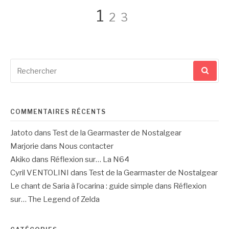
Pagination
Page
Page
Page
1
2
3
des
Recherche
publications
pour
:
COMMENTAIRES RÉCENTS
Jatoto
dans
Test de la Gearmaster de Nostalgear
Marjorie
dans
Nous contacter
Akiko
dans
Réflexion sur… La N64
Cyril VENTOLINI
dans
Test de la Gearmaster de Nostalgear
Le chant de Saria à l’ocarina : guide simple
dans
Réflexion
sur… The Legend of Zelda