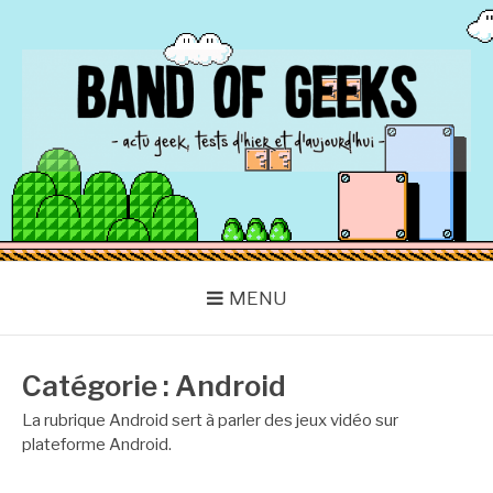
Aller
au
contenu
BAND OF GEEKS
Actu Geek d'hier et d'aujourd'hui
MENU
Catégorie :
Android
La rubrique Android sert à parler des jeux vidéo sur
plateforme Android.