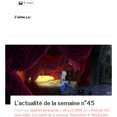
E-mail
J’aime ça :
L’actualité de la semaine n°45
Publié par
Quentin Verwaerde
le
18 avril 2016
dans
Android
,
iOS
,
Jeux Vidéo
,
L'actualité de la semaine
,
Playstation 4
,
PlayStation