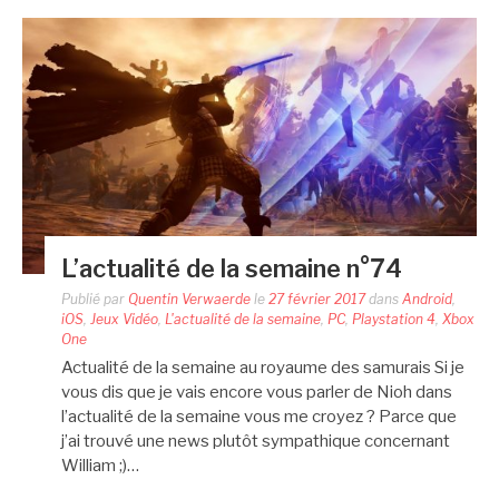
L’actualité de la semaine n°74
Publié par
Quentin Verwaerde
le
27 février 2017
dans
Android
,
iOS
,
Jeux Vidéo
,
L'actualité de la semaine
,
PC
,
Playstation 4
,
Xbox
One
Actualité de la semaine au royaume des samurais Si je
vous dis que je vais encore vous parler de Nioh dans
l’actualité de la semaine vous me croyez ? Parce que
j’ai trouvé une news plutôt sympathique concernant
William ;)…