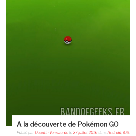
A la découverte de Pokémon GO
Publié par
Quentin Verwaerde
le
27 juillet 2016
dans
Android
,
iOS
,