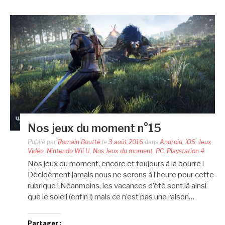
Nos jeux du moment n°15
Publié par
Romain Boutté
le
3 août 2016
dans
Android
,
iOS
,
Jeux
Vidéo
,
Nintendo Wii U
,
Nos Jeux du moment
,
PC
,
Playstation 4
Nos jeux du moment, encore et toujours à la bourre !
Décidément jamais nous ne serons à l’heure pour cette
rubrique ! Néanmoins, les vacances d’été sont là ainsi
que le soleil (enfin !) mais ce n’est pas une raison…
Partager :