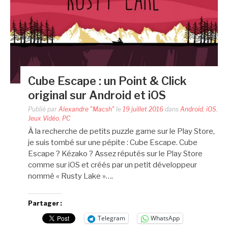
Cube Escape : un Point & Click
original sur Android et iOS
Publié par
Alexandre "Macsh"
le
19 juillet 2016
dans
Android
,
iOS
,
Jeux Vidéo
,
PC
À la recherche de petits puzzle game sur le Play Store,
je suis tombé sur une pépite : Cube Escape. Cube
Escape ? Kézako ? Assez réputés sur le Play Store
comme sur iOS et créés par un petit développeur
nommé « Rusty Lake »….
Partager :
Telegram
WhatsApp