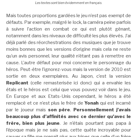
Les textes sont bien évidemment en français.
Mais toutes proportions gardées le jeu n’est pas exempt de
défauts. Par exemple, malgré le lock, la caméra peine parfois
à suivre l’action en combat ce qui est plutôt gênant,
notamment dans les niveaux de difficulté les plus élevés. J’ai
déjà parlé des réorchestrations des musiques que je trouve
moins bonnes que les versions d’origine mais cela ne reste
qu’un avis personnel, leur qualité n’étant pas à remettre en
cause. L’autre défaut pour moi concerne le personnage du
héros. Peut-être l’ignorez-vous mais la version de 2010 est
sortie en deux exemplaires. Au Japon, c’est la version
Replicant
(celle remasterisée ici donc) qui a envahie les
étals et le héros est celui que vous pouvez voir dans le jeu.
En Europe et aux Etats-Unis cependant, le héros a été
remplacé et ce n’est plus le frère de
Yonah
qui est incarné
par le joueur mais
son père
.
Personnellement j’avais
beaucoup plus d’affinités avec ce dernier qu’avec le
frère, bien plus jeune
. Je n’étais pourtant pas papa à
l’époque mais je ne sais pas, cette quête incroyable pour
sauver sa fille me prenait plus aux tripes que celle d’un frère