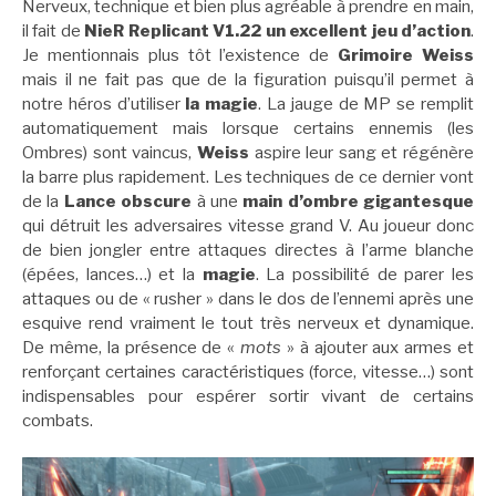
Nerveux, technique et bien plus agréable à prendre en main,
il fait de
NieR Replicant V1.22 un excellent jeu d’action
.
Je mentionnais plus tôt l’existence de
Grimoire Weiss
mais il ne fait pas que de la figuration puisqu’il permet à
notre héros d’utiliser
la magie
. La jauge de MP se remplit
automatiquement mais lorsque certains ennemis (les
Ombres) sont vaincus,
Weiss
aspire leur sang et régénère
la barre plus rapidement. Les techniques de ce dernier vont
de la
Lance obscure
à une
main d’ombre gigantesque
qui détruit les adversaires vitesse grand V. Au joueur donc
de bien jongler entre attaques directes à l’arme blanche
(épées, lances…) et la
magie
. La possibilité de parer les
attaques ou de « rusher » dans le dos de l’ennemi après une
esquive rend vraiment le tout très nerveux et dynamique.
De même, la présence de «
mots
» à ajouter aux armes et
renforçant certaines caractéristiques (force, vitesse…) sont
indispensables pour espérer sortir vivant de certains
combats.