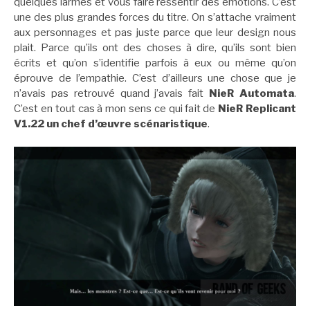
quelques larmes et vous faire ressentir des émotions. C’est
une des plus grandes forces du titre. On s’attache vraiment
aux personnages et pas juste parce que leur design nous
plait. Parce qu’ils ont des choses à dire, qu’ils sont bien
écrits et qu’on s’identifie parfois à eux ou même qu’on
éprouve de l’empathie. C’est d’ailleurs une chose que je
n’avais pas retrouvé quand j’avais fait
NieR Automata
.
C’est en tout cas à mon sens ce qui fait de
NieR Replicant
V1.22 un chef d’œuvre scénaristique
.