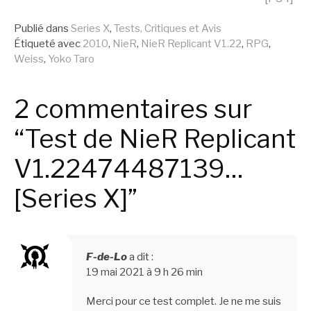
la
Publié dans
Series X
,
Tests, Critiques et Avis
suite
Étiqueté avec
2010
,
NieR
,
NieR Replicant V1.22
,
RPG
,
Weiss
,
Yoko Taro
2 commentaires sur
“Test de NieR Replicant
V1.22474487139…
[Series X]”
F-de-Lo
a dit :
19 mai 2021 à 9 h 26 min
Merci pour ce test complet. Je ne me suis