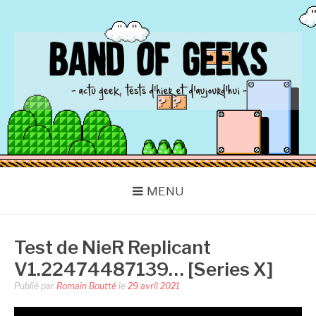
Aller
au
contenu
BAND OF GEEKS
Actu Geek d'hier et d'aujourd'hui
MENU
Test de NieR Replicant
V1.22474487139… [Series X]
Publié par
Romain Boutté
le
29 avril 2021