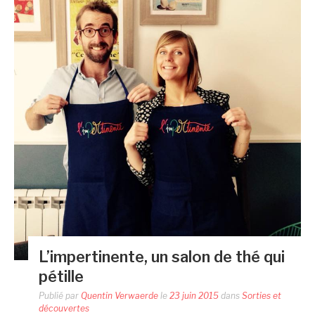
L’impertinente, un salon de thé qui
pétille
Publié par
Quentin Verwaerde
le
23 juin 2015
dans
Sorties et
découvertes