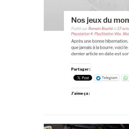
Nos jeux du mo
Publié par
Romain Boutté
le
17 oct
Playstation 4
,
PlayStation Vita
,
Xbo
Après une bonne hibernation, 
que jamais à la bourre, voici l
dernier article en date est sor
Partager :
Telegram
J’aime ça :