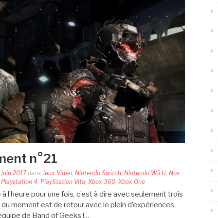
ment n°21
 juin 2017
dans
Jeux Vidéo
,
Nintendo Switch
,
Nintendo Wii U
,
Nos
,
Playstation 4
,
PlayStation Vita
,
Xbox 360
,
Xbox One
l’heure pour une fois, c’est à dire avec seulement trois
 du moment est de retour avec le plein d’expériences
l’équipe de Band of Geeks !…