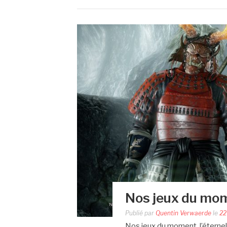
Nos jeux du mo
Publié par
Quentin Verwaerde
le
22
Nos jeux du moment, l’éternel