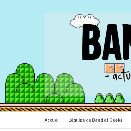
Aller
au
contenu
BAND OF GEEK
Actu Geek d'hier et d'aujourd'hui
Accueil
L’équipe de Band of Geeks