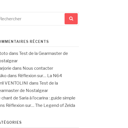
cherche
ur
OMMENTAIRES RÉCENTS
toto
dans
Test de la Gearmaster de
stalgear
rjorie
dans
Nous contacter
iko
dans
Réflexion sur… La N64
ril VENTOLINI
dans
Test de la
armaster de Nostalgear
 chant de Saria à l’ocarina : guide simple
ans
Réflexion sur… The Legend of Zelda
ATÉGORIES