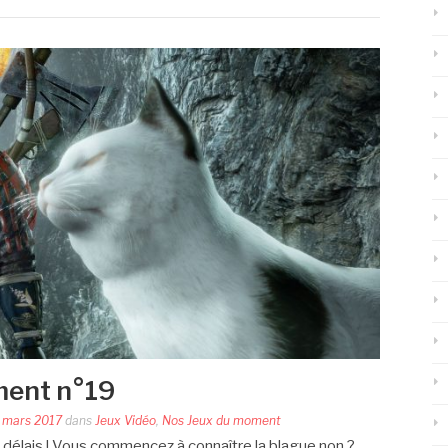
ment n°19
 mars 2017
dans
Jeux Vidéo
,
Nos Jeux du moment
 délais ! Vous commencez à connaître la blague non ?