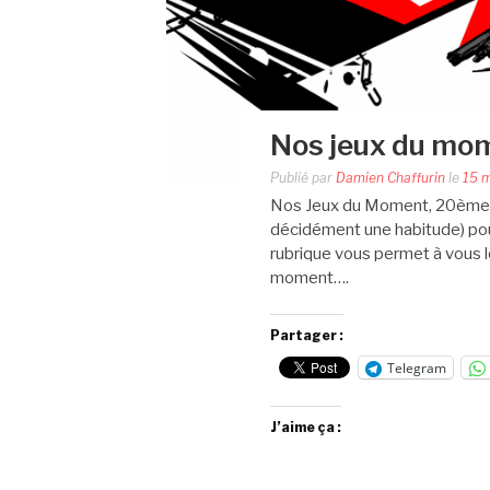
Nos jeux du mo
Publié par
Damien Chaffurin
le
15 
Nos Jeux du Moment, 20ème. S
décidément une habitude) pou
rubrique vous permet à vous l
moment….
Partager :
Telegram
J’aime ça :