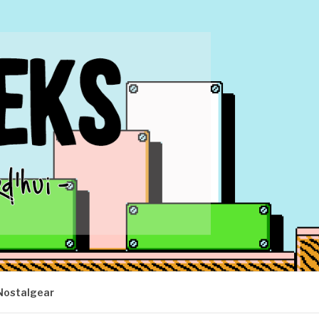
Nostalgear