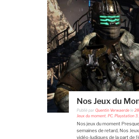
Nos Jeux du Mo
Publié par
Quentin Verwaerde
le
28
Jeux du moment
,
PC
,
Playstation 3
Nos jeux du moment Presque à 
semaines de retard, Nos Jeux
vidéo-ludiques de la part de 