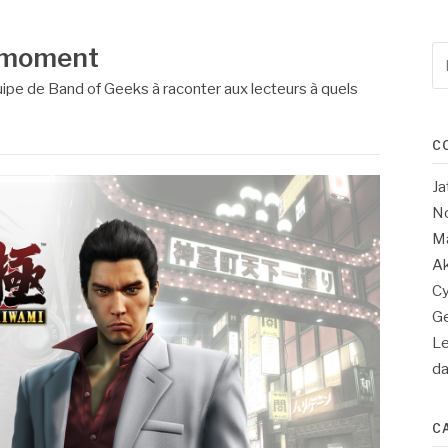
 moment
Re
po
uipe de Band of Geeks à raconter aux lecteurs à quels
:
C
Ja
No
Ma
Ak
Cy
Ge
Le
d
C