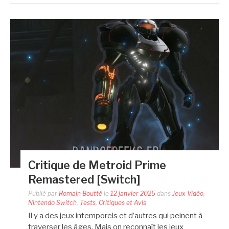
Critique de Metroid Prime
Remastered [Switch]
Publié par
Romain Boutté
le
12 janvier 2025
dans
Jeux Vidéo
,
Nintendo Switch
,
Tests, Critiques et Avis
Il y a des jeux intemporels et d’autres qui peinent à
traverser les âges. Mais on reconnaît les jeux