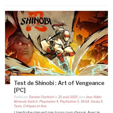
Test de Shinobi : Art of Vengeance
[PC]
Publié par
Damien Chaffurin
le
25 août 2025
dans
Jeux Vidéo
,
Nintendo Switch
,
Playstation 4
,
PlayStation 5
,
SEGA
,
Series X
,
Tests, Critiques et Avis
Lizardcube n’en est pas à son coup d’essai. Avec le