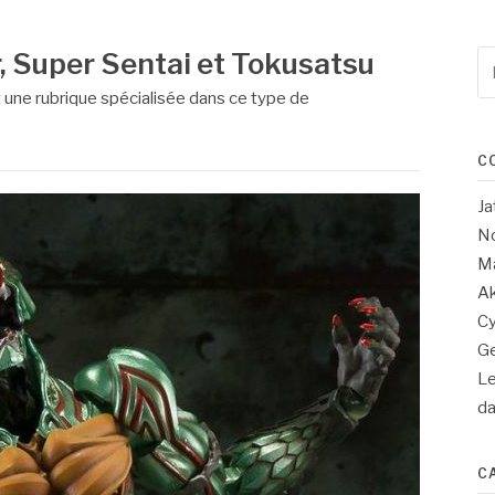
 Super Sentai et Tokusatsu
Re
po
 une rubrique spécialisée dans ce type de
:
C
Ja
No
Ma
Ak
Cy
Ge
Le
d
C