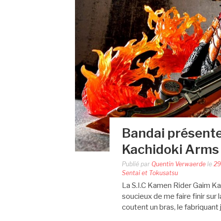
Bandai présente
Kachidoki Arms 
Publié par
Quentin Verwaerde
le
29
Sentai et Tokusatsu
La S.I.C Kamen Rider Gaim Kac
soucieux de me faire finir sur
coutent un bras, le fabriquant