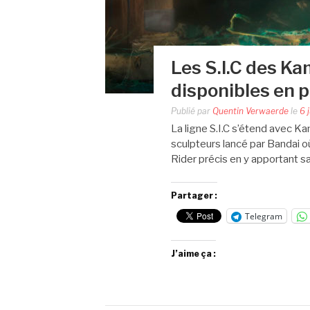
Les S.I.C des K
disponibles en
Publié par
Quentin Verwaerde
le
6 
La ligne S.I.C s’étend avec K
sculpteurs lancé par Bandai o
Rider précis en y apportant s
Partager :
Telegram
J’aime ça :