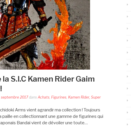
 la S.I.C Kamen Rider Gaim
!
 septembre 2017
dans
Achats
,
Figurines
,
Kamen Rider, Super
hidoki Arms vient agrandir ma collection ! Toujours
 la paille en collectionnant une gamme de figurines qui
 japonais Bandai vient de dévoiler une toute…