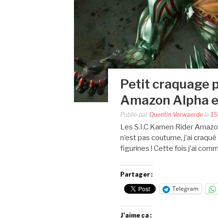
Petit craquage p
Amazon Alpha 
Publié par
Quentin Verwaerde
le
15
Les S.I.C Kamen Rider Amazon
n’est pas coutume, j’ai craqué
figurines ! Cette fois j’ai c
Partager :
Telegram
J’aime ça :