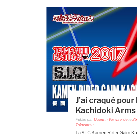
J’ai craqué pour
Kachidoki Arms
Publié par
Quentin Verwaerde
le
25
Tokusatsu
La S.I.C Kamen Rider Gaim Kac