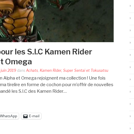
our les S.I.C Kamen Rider
et Omega
 juin 2019
dans
Achats
,
Kamen Rider, Super Sentai et Tokusatsu
 Alpha et Omega rejoignent ma collection ! Une fois
 ma tirelire en forme de cochon pour m’offrir de nouvelles
ommandé les S.I.C des Kamen Rider…
WhatsApp
E-mail