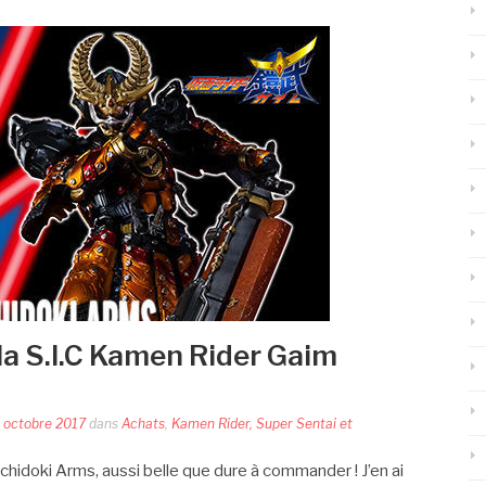
 la S.I.C Kamen Rider Gaim
 octobre 2017
dans
Achats
,
Kamen Rider, Super Sentai et
hidoki Arms, aussi belle que dure à commander ! J’en ai