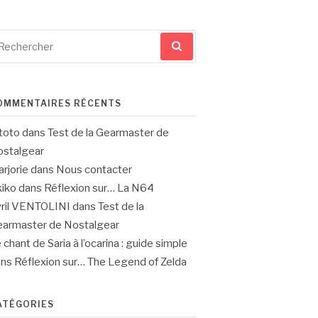
cherche
ur
OMMENTAIRES RÉCENTS
toto
dans
Test de la Gearmaster de
stalgear
rjorie
dans
Nous contacter
iko
dans
Réflexion sur… La N64
ril VENTOLINI
dans
Test de la
armaster de Nostalgear
 chant de Saria à l’ocarina : guide simple
ans
Réflexion sur… The Legend of Zelda
ATÉGORIES