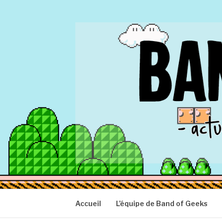
Aller
au
contenu
BAND OF GEEK
Actu Geek d'hier et d'aujourd'hui
Accueil
L’équipe de Band of Geeks