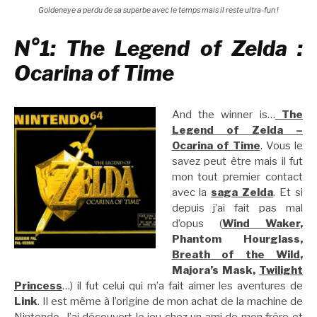
Goldeneye a perdu de sa superbe avec le temps mais il reste ultra-fun !
N°1: The Legend of Zelda :
Ocarina of Time
And the winner is…
The
Legend of Zelda –
Ocarina of Time
. Vous le
savez peut être mais il fut
mon tout premier contact
avec la
saga Zelda
. Et si
depuis j’ai fait pas mal
d’opus (
Wind Waker
,
Phantom Hourglass,
Breath of the Wild
,
Majora’s Mask,
Twilight
Princess
…) il fut celui qui m’a fait aimer les aventures de
Link
. Il est même à l’origine de mon achat de la machine de
Nintendo. J’ai découvert le jeu chez un ami de mon frère et