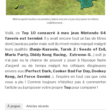
Même après toutes ces années j’adore encore ce jeu et je peux le refaire
indéfiniment…
Voilà, ce
Top 10 consacré à mes jeux Nintendo 64
favoris est terminé
. Il y avait encore tout un tas de titres
dont j’aurai pu parler mais soit ils m’ont moins marqué malgré
leurs qualités (
Banjo-Kazooie, Turok 2 : Seeds of Evil,
Mario Party, Diddy Kong Racing, Extreme-G
…) soit je
n’ai pas eu la chance de pouvoir y jouer à l’époque faute
d’argent ou de temps malgré les critiques élogieuses
envers eux (
Perfect Dark, Conker Bad Fur Day, Donkey
Kong, Jet Force Gemini
…). J’espère en tout cas que cela
vous a plu ! Comme toujours n’hésitez pas à commenter
l’article ou à proposer votre propre
Top
pour comparer !
À propos
Articles récents