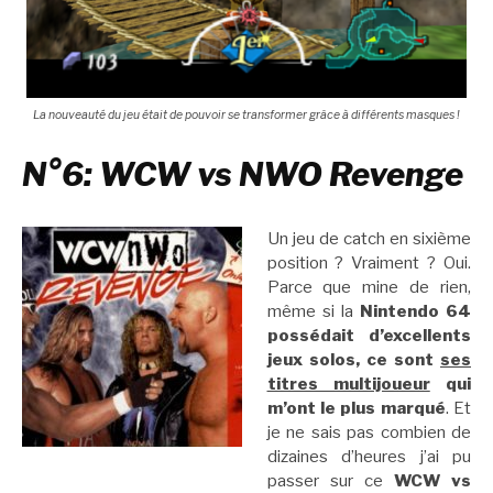
La nouveauté du jeu était de pouvoir se transformer grâce à différents masques !
N°6: WCW vs NWO Revenge
Un jeu de catch en sixième
position ? Vraiment ? Oui.
Parce que mine de rien,
même si la
Nintendo 64
possédait d’excellents
jeux solos, ce sont
ses
titres multijoueur
qui
m’ont le plus marqué
. Et
je ne sais pas combien de
dizaines d’heures j’ai pu
passer sur ce
WCW vs