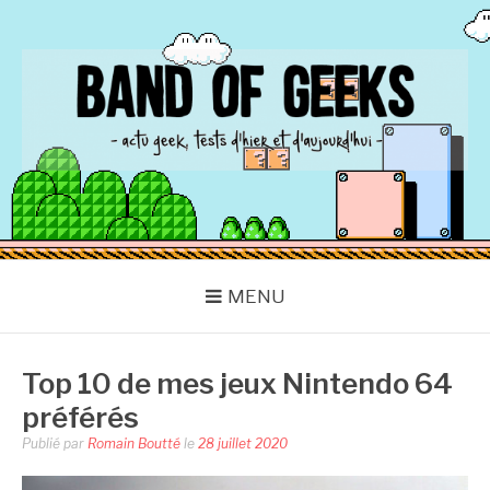
Aller
au
contenu
BAND OF GEEKS
Actu Geek d'hier et d'aujourd'hui
MENU
Top 10 de mes jeux Nintendo 64
préférés
Publié par
Romain Boutté
le
28 juillet 2020