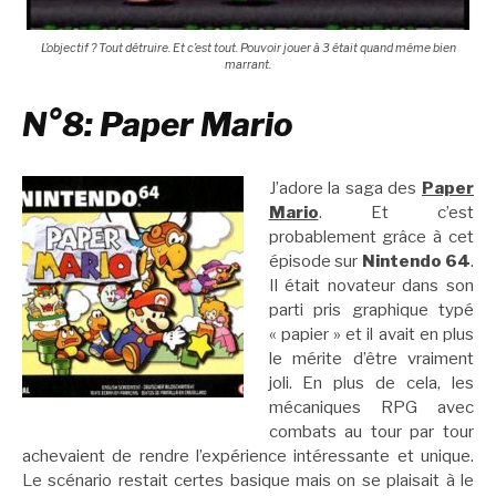
L’objectif ? Tout détruire. Et c’est tout. Pouvoir jouer à 3 était quand même bien
marrant.
N°8: Paper Mario
J’adore la saga des
Paper
Mario
. Et c’est
probablement grâce à cet
épisode sur
Nintendo 64
.
Il était novateur dans son
parti pris graphique typé
« papier » et il avait en plus
le mérite d’être vraiment
joli. En plus de cela, les
mécaniques RPG avec
combats au tour par tour
achevaient de rendre l’expérience intéressante et unique.
Le scénario restait certes basique mais on se plaisait à le