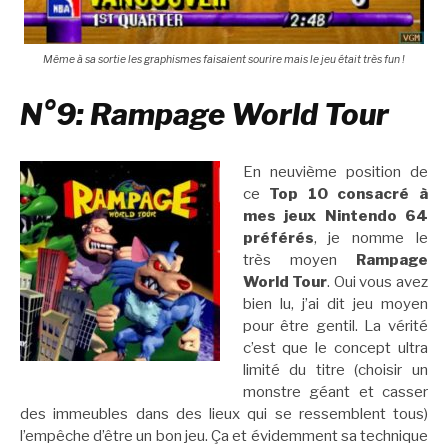
Même à sa sortie les graphismes faisaient sourire mais le jeu était très fun !
N°9: Rampage World Tour
En neuvième position de
ce
Top 10 consacré à
mes jeux Nintendo 64
préférés
, je nomme le
très moyen
Rampage
World Tour
. Oui vous avez
bien lu, j’ai dit jeu moyen
pour être gentil. La vérité
c’est que le concept ultra
limité du titre (choisir un
monstre géant et casser
des immeubles dans des lieux qui se ressemblent tous)
l’empêche d’être un bon jeu. Ça et évidemment sa technique