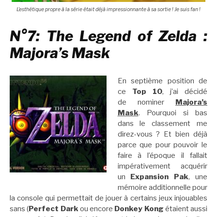
L’esthétique propre à la série était déjà impressionnante à sa sortie ! Je suis fan !
N°7: The Legend of Zelda :
Majora’s Mask
En septième position de
ce
Top 10
, j’ai décidé
de nominer
Majora’s
Mask
. Pourquoi si bas
dans le classement me
direz-vous ? Et bien déjà
parce que pour pouvoir le
faire à l’époque il fallait
impérativement acquérir
un
Expansion Pak
, une
mémoire additionnelle pour
la console qui permettait de jouer à certains jeux injouables
sans (
Perfect Dark
ou encore
Donkey Kong
étaient aussi