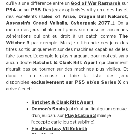
qu’il y a une différence entre un
God of War Ragnarok
sur
PS4
ou sur
PS5
. Des jeux « optimisés » il y en a des tas et
des excellents (
Tales of Arise
,
Dragon Ball Kakarot
,
Assassin’s Creed Valhalla
, Cyberpunk 2077
…). On a
même des jeux initialement parus sur consoles anciennes
générations qui ont eu droit à un patch comme
The
Witcher 3
par exemple. Mais je différencie ces jeux des
titres sortis uniquement sur des machines capables de les
faire tourner. L’exemple le plus marquant pour moi est sans
aucun doute
Ratchet & Clank Rift Apart
qui clairement
n’aurait pas pu tourner sur des machines plus vieilles. Et
donc si on s’amuse à faire la liste des jeux
disponibles
exclusivement sur PS5 et/ou Series X
on
arrive à ceci :
Ratchet & Clank Rift Apart
Demon’s Souls
(qui n’est au final qu’un remake
d’un jeu paru sur
PlayStation 3
mais je
l’accepte car le jeu est sublime).
Final Fantasy VII Rebirth