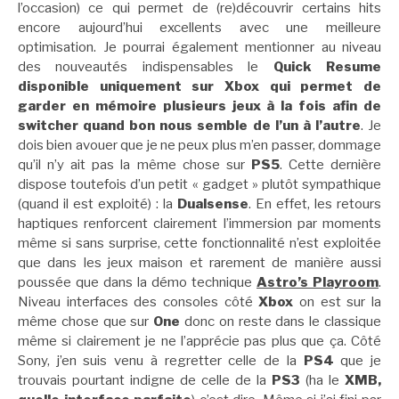
l’occasion) ce qui permet de (re)découvrir certains hits
encore aujourd’hui excellents avec une meilleure
optimisation. Je pourrai également mentionner au niveau
des nouveautés indispensables le
Quick Resume
disponible uniquement sur Xbox qui permet de
garder en mémoire plusieurs jeux à la fois afin de
switcher quand bon nous semble de l’un à l’autre
. Je
dois bien avouer que je ne peux plus m’en passer, dommage
qu’il n’y ait pas la même chose sur
PS5
. Cette dernière
dispose toutefois d’un petit « gadget » plutôt sympathique
(quand il est exploité) : la
Dualsense
. En effet, les retours
haptiques renforcent clairement l’immersion par moments
même si sans surprise, cette fonctionnalité n’est exploitée
que dans les jeux maison et rarement de manière aussi
poussée que dans la démo technique
Astro’s Playroom
.
Niveau interfaces des consoles côté
Xbox
on est sur la
même chose que sur
One
donc on reste dans le classique
même si clairement je ne l’apprécie pas plus que ça. Côté
Sony, j’en suis venu à regretter celle de la
PS4
que je
trouvais pourtant indigne de celle de la
PS3
(ha le
XMB,