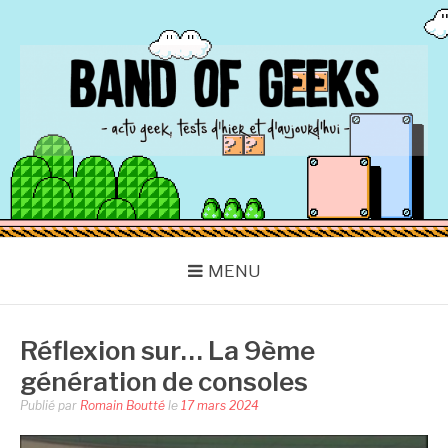
Aller
au
contenu
BAND OF GEEKS
Actu Geek d'hier et d'aujourd'hui
MENU
Réflexion sur… La 9ème
génération de consoles
Publié par
Romain Boutté
le
17 mars 2024