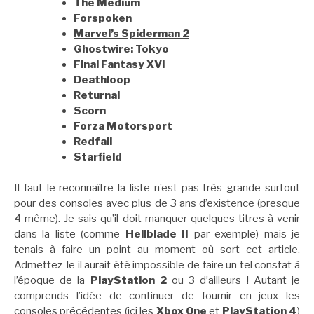
The Medium
Forspoken
Marvel’s Spiderman 2
Ghostwire: Tokyo
Final Fantasy XVI
Deathloop
Returnal
Scorn
Forza Motorsport
Redfall
Starfield
Il faut le reconnaître la liste n’est pas très grande surtout
pour des consoles avec plus de 3 ans d’existence (presque
4 même). Je sais qu’il doit manquer quelques titres à venir
dans la liste (comme
Hellblade II
par exemple) mais je
tenais à faire un point au moment où sort cet article.
Admettez-le il aurait été impossible de faire un tel constat à
l’époque de la
PlayStation 2
ou 3 d’ailleurs ! Autant je
comprends l’idée de continuer de fournir en jeux les
consoles précédentes (ici les
Xbox One
et
PlayStation 4
)