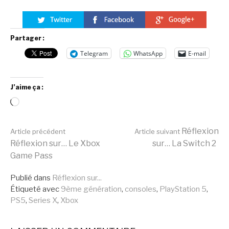
Partager :
Telegram
WhatsApp
E-mail
J’aime ça :
Chargement…
Lire
Réflexion
Article précédent
Article suivant
Réflexion sur… Le Xbox
sur… La Switch 2
Game Pass
la
Publié dans
Réflexion sur...
Étiqueté avec
9ème génération
,
consoles
,
PlayStation 5
,
suite
PS5
,
Series X
,
Xbox