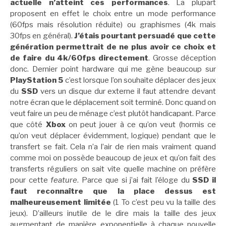
actuelle n’atteint ces performances
. La plupart
proposent en effet le choix entre un mode performance
(60fps mais résolution réduite) ou graphismes (4k mais
30fps en général).
J’étais pourtant persuadé que cette
génération permettrait de ne plus avoir ce choix et
de faire du 4k/60fps directement
. Grosse déception
donc. Dernier point hardware qui me gène beaucoup sur
PlayStation 5
c’est lorsque l’on souhaite déplacer des jeux
du
SSD
vers un disque dur externe il faut attendre devant
notre écran que le déplacement soit terminé. Donc quand on
veut faire un peu de ménage c’est plutôt handicapant. Parce
que côté
Xbox
on peut jouer à ce qu’on veut (hormis ce
qu’on veut déplacer évidemment, logique) pendant que le
transfert se fait. Cela n’a l’air de rien mais vraiment quand
comme moi on possède beaucoup de jeux et qu’on fait des
transferts réguliers on sait vite quelle machine on préfère
pour cette
feature
. Parce que si j’ai fait l’éloge du
SSD il
faut reconnaître que la place dessus est
malheureusement limitée
(1 To c’est peu vu la taille des
jeux). D’ailleurs inutile de le dire mais la taille des jeux
augmentant de manière exponentielle à chaque nouvelle