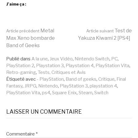
J’aime ça :
Lire
Metal
Test de
Article précédent
Article suivant
Max Xeno bombarde
Yakuza Kiwami 2 [PS4]
Band of Geeks
la
Publié dans
A la une
,
Jeux Vidéo
,
Nintendo Switch
,
PC
,
PlayStation 2
,
Playstation 3
,
Playstation 4
,
PlayStation Vita
,
suite
Retro-gaming
,
Tests, Critiques et Avis
Étiqueté avec
- PlayStation
,
Band of geeks
,
Critique
,
Final
Fantasy
,
JRPG
,
Nintendo
,
PlayStation 3
,
playstation 4
,
PlayStation Vita
,
ps4
,
Square Enix
,
Steam
,
Switch
LAISSER UN COMMENTAIRE
Commentaire
*