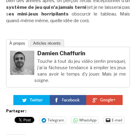
bien des années après, on perçoit l’éclat exceptionnel d’un
système
de jeu qui n’a jamais terni
(et je ne laisserai pas
s
es mini-jeux horripilants
obscurcir le tableau. Mais
quand-même même, quelle idée de con).
À propos
Articles récents
Damien Chaffurin
Touche à tout du jeu vidéo (enfin presque),
j'ai la fâcheuse tendance à empiler les jeux
sans avoir le temps d'y jouer. Mais je me
soigne.
Partager :
Telegram
WhatsApp
E-mail