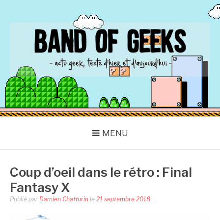
Aller
au
contenu
BAND OF GEEKS
Actu Geek d'hier et d'aujourd'hui
MENU
Coup d’oeil dans le rétro : Final
Fantasy X
Publié par
Damien Chaffurin
le
21 septembre 2018