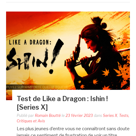
Test de Like a Dragon : Ishin !
[Series X]
Publié par
Romain Boutté
le
23 février 2023
dans
Series X
,
Tests,
Critiques et Avis
Les plus jeunes d’entre vous ne connaîtront sans doute
jamais ce sentiment de frustration de voir un titre