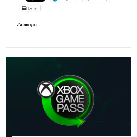
E-mail
J’aime ça :