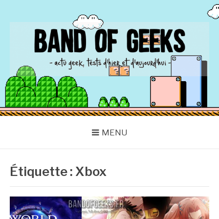
Aller
au
contenu
BAND OF GEEKS
Actu Geek d'hier et d'aujourd'hui
MENU
Étiquette :
Xbox