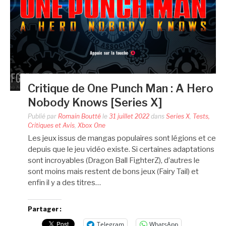
Critique de One Punch Man : A Hero
Nobody Knows [Series X]
Publié par
Romain Boutté
le
31 juillet 2022
dans
Series X
,
Tests,
Critiques et Avis
,
Xbox One
Les jeux issus de mangas populaires sont légions et ce
depuis que le jeu vidéo existe. Si certaines adaptations
sont incroyables (Dragon Ball FighterZ), d’autres le
sont moins mais restent de bons jeux (Fairy Tail) et
enfin il y a des titres…
Partager :
Telegram
WhatsApp