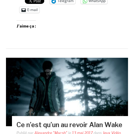
Telegram
WhatsApp
E-mail
J’aime ça :
Ce n’est qu’un au revoir Alan Wake
Publié par
Alexandre "Macsh"
le
13 mai 2017
dans
Jeux Vidéo
,