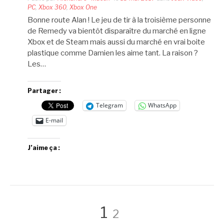
PC
,
Xbox 360
,
Xbox One
Bonne route Alan ! Le jeu de tir à la troisième personne
de Remedy va bientôt disparaître du marché en ligne
Xbox et de Steam mais aussi du marché en vrai boite
plastique comme Damien les aime tant. La raison ?
Les…
Partager :
Telegram
WhatsApp
E-mail
J’aime ça :
Pagination
Page
Page
1
2