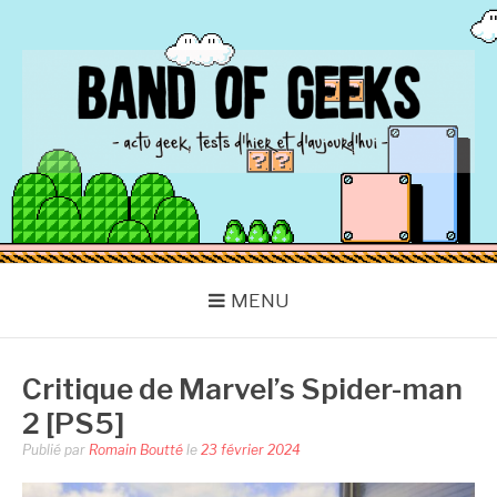
Aller
au
contenu
BAND OF GEEKS
Actu Geek d'hier et d'aujourd'hui
MENU
Critique de Marvel’s Spider-man
2 [PS5]
Publié par
Romain Boutté
le
23 février 2024