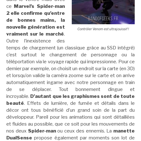
ce
Marvel’s Spider-man
2 elle confirme qu’entre
de bonnes mains, la
nouvelle génération est
Contrôler Venom est ultrajouissif !
vraiment sur le marché
.
Outre l’inexistence des
temps de chargement (un classique grâce au SSD intégré)
c’est surtout le changement de personnage ou la
téléportation via le voyage rapide qui impressionne. Pour ce
dernier par exemple, on choisit un endroit sur la carte (en 3D)
et lorsqu’on valide la caméra zoome sur le carte et on arrive
automatiquement ingame avec notre personnage en train
de se déplacer. Tout bonnement dingue et
incroyable.
D’autant que les graphismes sont de toute
beauté
. Effets de lumière, de fumée et détails dans le
décor ont tous bénéficié d’un grand soin de la part du
développeur. Pareil pour les animations qui sont détaillées
et fluides au possible, que ce soit pour les mouvements de
nos deux
Spider-man
ou ceux des ennemis. La
manette
DualSense
propose également par moments son lot de