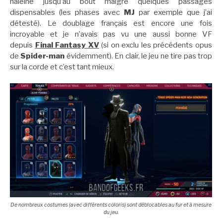
haleine jusqu’au bout malgré quelques passages
dispensables (les phases avec
MJ
par exemple que j’ai
détesté). Le doublage français est encore une fois
incroyable et je n’avais pas vu une aussi bonne VF
depuis
Final Fantasy XV
(si on exclu les précédents opus
de
Spider-man
évidemment). En clair, le jeu ne tire pas trop
sur la corde et c’est tant mieux.
De nombreux costumes (avec différents coloris) sont déblocables au fur et à mesure
du jeu.