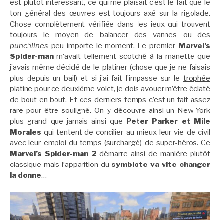
est plutôt intéressant, ce qui me plaisait c’est le fait que le
ton général des œuvres est toujours axé sur la rigolade.
Chose complètement vérifiée dans les jeux qui trouvent
toujours le moyen de balancer des vannes ou des
punchlines
peu importe le moment. Le premier
Marvel’s
Spider-man
m’avait tellement scotché à la manette que
j’avais même décidé de le platiner (chose que je ne faisais
plus depuis un bail) et si j’ai fait l’impasse sur le
trophée
platine
pour ce deuxième volet, je dois avouer m’être éclaté
de bout en bout. Et ces derniers temps c’est un fait assez
rare pour être souligné. On y découvre ainsi un New-York
plus grand que jamais ainsi que
Peter Parker et Mile
Morales
qui tentent de concilier au mieux leur vie de civil
avec leur emploi du temps (surchargé) de super-héros. Ce
Marvel’s Spider-man 2
démarre ainsi de manière plutôt
classique mais l’apparition du
symbiote va vite changer
la donne
…