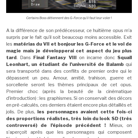
Certains Boss détiennent des G-Force qu’il faut leur voler !
A la différence de son prédécesseur, ce huitième opus m’a
surpris par le fait qu’il soit beaucoup moins accessible. Exit
les
matérias du VII et bonjour les G-Force et le vol de
magie mais je développerai cet aspect du jeu plus
tard
. Dans
Final Fantasy VIII
on incarne donc
Squall
Leonhart, un étudiant de l’université de Balamb
qui
sera transporté dans des conflits de premier ordre qui le
dépassent un peu. Amour, amitié, trahison, guerre et
sorcellerie seront les thèmes principaux de cet opus.
Premier choc (après la beauté de la cinématique
d’introduction) : les graphismes. Si on conservait des décors
en pré-calculés, ces derniers étaient encore plus détaillés et
jolis. De plus,
les personnages avaient cette fois-ci
des proportions réalistes, très loin du look SD (très
controversé) de l’épisode précédent !
Mieux, on
s’aperçoit après que les personnages qui composent