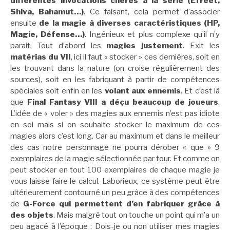
différentes invocations chères à la série (Efreet,
Shiva, Bahamut…)
. Ce faisant, cela permet d’associer
ensuite
de la magie à diverses caractéristiques (HP,
Magie, Défense…)
. Ingénieux et plus complexe qu’il n’y
parait. Tout d’abord les
magies justement
. Exit les
matérias du VII
, ici il faut « stocker » ces dernières, soit en
les trouvant dans la nature (on croise régulièrement des
sources), soit en les fabriquant à partir de compétences
spéciales soit enfin en les
volant aux ennemis
. Et c’est là
que
Final Fantasy VIII a déçu beaucoup de joueurs
.
L’idée de « voler » des magies aux ennemis n’est pas idiote
en soi mais si on souhaite stocker le maximum de ces
magies alors c’est long. Car au maximum et dans le meilleur
des cas notre personnage ne pourra dérober « que » 9
exemplaires de la magie sélectionnée par tour. Et comme on
peut stocker en tout 100 exemplaires de chaque magie je
vous laisse faire le calcul. Laborieux, ce système peut être
ultérieurement contourné un peu grâce à des compétences
de
G-Force qui permettent d’en fabriquer grâce à
des objets
. Mais malgré tout on touche un point qui m’a un
peu agacé à l’époque : Dois-je ou non utiliser mes magies