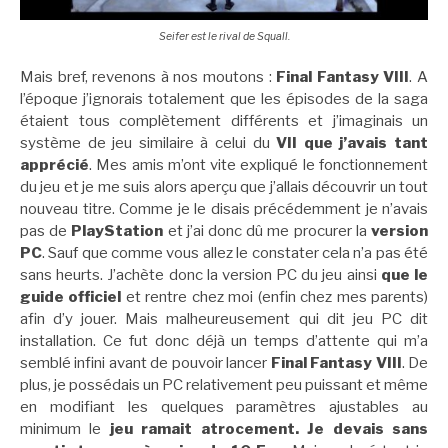
Seifer est le rival de Squall.
Mais bref, revenons à nos moutons :
Final Fantasy VIII
. A
l’époque j’ignorais totalement que les épisodes de la saga
étaient tous complètement différents et j’imaginais un
système de jeu similaire à celui du
VII que j’avais tant
apprécié
. Mes amis m’ont vite expliqué le fonctionnement
du jeu et je me suis alors aperçu que j’allais découvrir un tout
nouveau titre. Comme je le disais précédemment je n’avais
pas de
PlayStation
et j’ai donc dû me procurer la
version
PC
. Sauf que comme vous allez le constater cela n’a pas été
sans heurts. J’achète donc la version PC du jeu ainsi
que le
guide officiel
et rentre chez moi (enfin chez mes parents)
afin d’y jouer. Mais malheureusement qui dit jeu PC dit
installation. Ce fut donc déjà un temps d’attente qui m’a
semblé infini avant de pouvoir lancer
Final Fantasy VIII
. De
plus, je possédais un PC relativement peu puissant et même
en modifiant les quelques paramètres ajustables au
minimum le
jeu ramait atrocement. Je devais sans