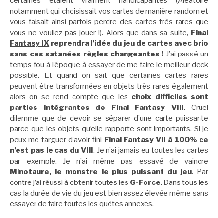
certaines étaient vraiment handicapantes (Aléatoire
notamment qui choisissait vos cartes de manière random et
vous faisait ainsi parfois perdre des cartes très rares que
vous ne vouliez pas jouer !). Alors que dans sa suite,
Final
Fantasy IX
reprendra l’idée du jeu de cartes avec brio
sans ces satanées règles changeantes !
J’ai passé un
temps fou à l’époque à essayer de me faire le meilleur deck
possible. Et quand on sait que certaines cartes rares
peuvent être transformées en objets très rares également
alors on se rend compte que les
choix difficiles sont
parties intégrantes de Final Fantasy VIII
. Cruel
dilemme que de devoir se séparer d’une carte puissante
parce que les objets qu’elle rapporte sont importants. Si je
peux me targuer d’avoir fini
Final Fantasy VII à 100% ce
n’est pas le cas du VIII
. Je n’ai jamais eu toutes les cartes
par exemple. Je n’ai même pas essayé de vaincre
Minotaure, le monstre le plus puissant du jeu
. Par
contre j’ai réussi à obtenir toutes les
G-Force
. Dans tous les
cas la durée de vie du jeu est bien assez élevée même sans
essayer de faire toutes les quêtes annexes.