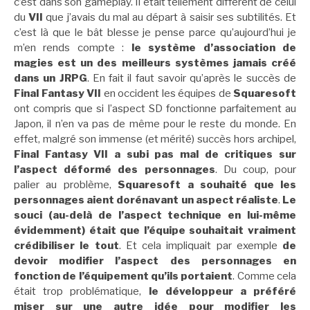
c’est dans son gameplay. Il était tellement différent de celui
du
VII
que j’avais du mal au départ à saisir ses subtilités. Et
c’est là que le bât blesse je pense parce qu’aujourd’hui je
m’en rends compte :
le système d’association de
magies est un des meilleurs systèmes jamais créé
dans un JRPG
. En fait il faut savoir qu’après le succès de
Final Fantasy VII
en occident les équipes de
Squaresoft
ont compris que si l’aspect SD fonctionne parfaitement au
Japon, il n’en va pas de même pour le reste du monde. En
effet, malgré son immense (et mérité) succès hors archipel,
Final Fantasy VII a subi pas mal de critiques sur
l’aspect déformé des personnages
. Du coup, pour
palier au problème,
Squaresoft a souhaité que les
personnages aient dorénavant un aspect réaliste
.
Le
souci (au-delà de l’aspect technique en lui-même
évidemment) était que l’équipe souhaitait vraiment
crédibiliser le tout
. Et cela impliquait par exemple
de
devoir modifier l’aspect des personnages en
fonction de l’équipement qu’ils portaient
. Comme cela
était trop problématique,
le développeur a préféré
miser sur une autre idée pour modifier les