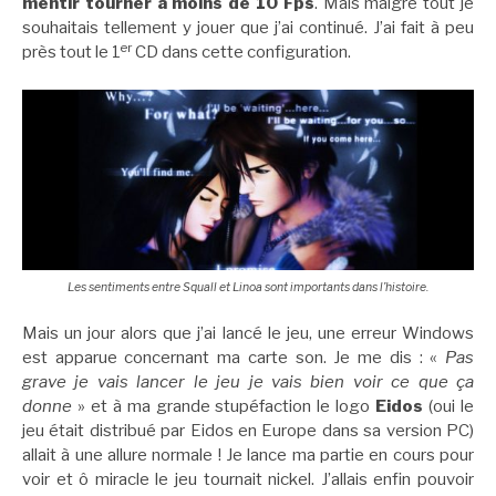
mentir tourner à moins de 10 Fps
. Mais malgré tout je
souhaitais tellement y jouer que j’ai continué. J’ai fait à peu
er
près tout le 1
CD dans cette configuration.
Les sentiments entre Squall et Linoa sont importants dans l’histoire.
Mais un jour alors que j’ai lancé le jeu, une erreur Windows
est apparue concernant ma carte son. Je me dis : «
Pas
grave je vais lancer le jeu je vais bien voir ce que ça
donne
» et à ma grande stupéfaction le logo
Eidos
(oui le
jeu était distribué par Eidos en Europe dans sa version PC)
allait à une allure normale ! Je lance ma partie en cours pour
voir et ô miracle le jeu tournait nickel. J’allais enfin pouvoir