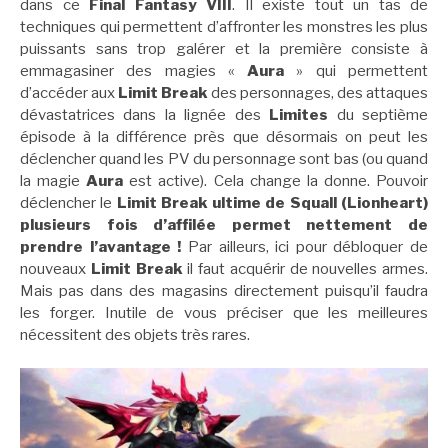
dans ce
Final Fantasy VIII
. Il existe tout un tas de
techniques qui permettent d’affronter les monstres les plus
puissants sans trop galérer et la première consiste à
emmagasiner des magies «
Aura
» qui permettent
d’accéder aux
Limit Break
des personnages, des attaques
dévastatrices dans la lignée des
Limites
du septième
épisode à la différence près que désormais on peut les
déclencher quand les PV du personnage sont bas (ou quand
la magie
Aura
est active). Cela change la donne. Pouvoir
déclencher le
Limit Break ultime de Squall (Lionheart)
plusieurs fois d’affilée permet nettement de
prendre l’avantage !
Par ailleurs, ici pour débloquer de
nouveaux
Limit Break
il faut acquérir de nouvelles armes.
Mais pas dans des magasins directement puisqu’il faudra
les forger. Inutile de vous préciser que les meilleures
nécessitent des objets très rares.