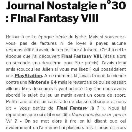
Journal Nostalgie n°30
: Final Fantasy VIII
Retour à cette époque bénie du lycée. Mais si souvenez-
vous, pas de factures ni de loyer à payer, aucune
responsabilité à avoir, du temps libre à foison… C’est à cette
époque que j’ai découvert
Final Fantasy VIII
, j’étais alors
en seconde (ma deuxième pour être précis). J’avais deux
amis (coucou les Julien si vous me lisez !) qui possédaient
une
PlayStation
.
A ce moment-là j’avais troqué la mienne
contre une
Nintendo 64
mais je regardais ce qui se passait
ailleurs. Mes deux amis l’ayant acheté Day One nous avons
abordé le sujet du jeu un matin avant un cours de sport.
Petite anecdote, un camarade de classe débarque et nous
dit «
Vous parlez de
Final Fantasy
là ?
». Nous lui
répondons que oui et il nous dit «
Vous connaissez un peu le
VII ?
» On se met alors à rire en lui disant que oui
évidemment on l’a même fini plusieurs fois. Il nous dit alors