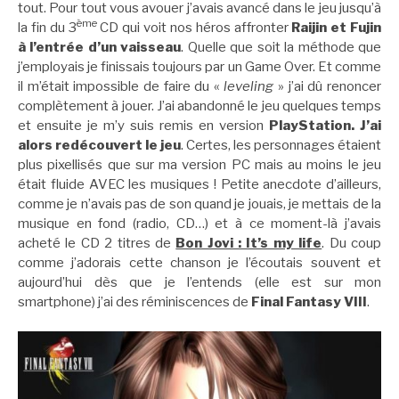
tout. Pour tout vous avouer j’avais avancé dans le jeu jusqu’à
ème
la fin du 3
CD qui voit nos héros affronter
Raijin et Fujin
à l’entrée d’un vaisseau
. Quelle que soit la méthode que
j’employais je finissais toujours par un Game Over. Et comme
il m’était impossible de faire du «
leveling
» j’ai dû renoncer
complètement à jouer. J’ai abandonné le jeu quelques temps
et ensuite je m’y suis remis en version
PlayStation. J’ai
alors redécouvert le jeu
. Certes, les personnages étaient
plus pixellisés que sur ma version PC mais au moins le jeu
était fluide AVEC les musiques ! Petite anecdote d’ailleurs,
comme je n’avais pas de son quand je jouais, je mettais de la
musique en fond (radio, CD…) et à ce moment-là j’avais
acheté le CD 2 titres de
Bon Jovi : It’s my life
. Du coup
comme j’adorais cette chanson je l’écoutais souvent et
aujourd’hui dès que je l’entends (elle est sur mon
smartphone) j’ai des réminiscences de
Final Fantasy VIII
.