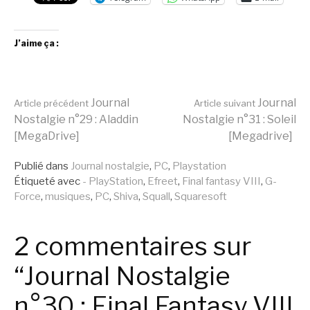
J’aime ça :
Lire
Journal
Journal
Article précédent
Article suivant
Nostalgie n°29 : Aladdin
Nostalgie n°31 : Soleil
[MegaDrive]
[Megadrive]
la
Publié dans
Journal nostalgie
,
PC
,
Playstation
Étiqueté avec
- PlayStation
,
Efreet
,
Final fantasy VIII
,
G-
suite
Force
,
musiques
,
PC
,
Shiva
,
Squall
,
Squaresoft
2 commentaires sur
“Journal Nostalgie
n°30 : Final Fantasy VIII