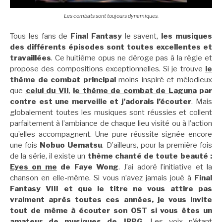
Les combats sont toujours dynamiques.
Tous les fans de
Final Fantasy
le savent,
les musiques
des différents épisodes sont toutes excellentes et
travaillées
. Ce huitième opus ne déroge pas à la règle et
propose des compositions exceptionnelles. Si je trouve
le
thème de combat principal
moins inspiré et mélodieux
que
celui du VII
,
le thème de combat de Laguna
par
contre est une merveille et j’adorais l’écouter
. Mais
globalement toutes les musiques sont réussies et collent
parfaitement à l’ambiance de chaque lieu visité ou à l’action
qu’elles accompagnent. Une pure réussite signée encore
une fois
Nobuo Uematsu
. D’ailleurs, pour la première fois
de la série, il existe un
thème chanté de toute beauté :
Eyes on me
de Faye Wong
. J’ai adoré l’initiative et la
chanson en elle-même. Si vous n’avez jamais joué à
Final
Fantasy VIII et que le titre ne vous attire pas
vraiment après toutes ces années, je vous invite
tout de même à écouter son OST si vous êtes un
amateur de musiques de JRPG
. Les voix n’étant