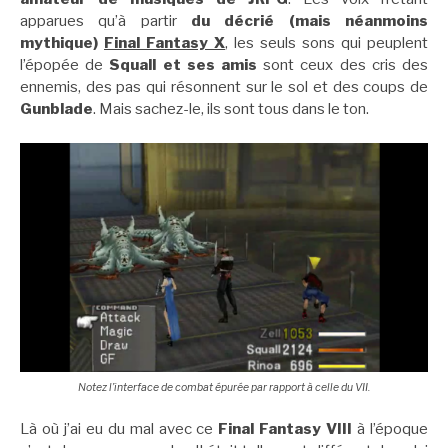
apparues qu’à partir
du décrié (mais néanmoins
mythique)
Final Fantasy X
, les seuls sons qui peuplent
l’épopée de
Squall et ses amis
sont ceux des cris des
ennemis, des pas qui résonnent sur le sol et des coups de
Gunblade
. Mais sachez-le, ils sont tous dans le ton.
Notez l’interface de combat épurée par rapport à celle du VII.
Là où j’ai eu du mal avec ce
Final Fantasy VIII
à l’époque