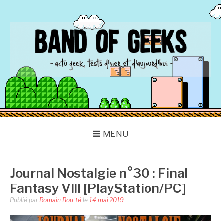
Aller
au
contenu
BAND OF GEEKS
Actu Geek d'hier et d'aujourd'hui
MENU
Journal Nostalgie n°30 : Final
Fantasy VIII [PlayStation/PC]
Publié par
Romain Boutté
le
14 mai 2019