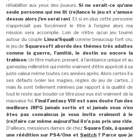
réhabiliter aux yeux des joueurs.
Si ne serait-ce qu’une
seule personne qui me lit (re)lance le jeu et s’amuse
dessus alors j’en serai ravi
. Et si en plus cette personne
n’appréciait pas forcément le titre à l’origine alors ma
mission sera accomplie. Loin de n’être qu’un jeu tourné
autour du couple
Linoa/Squall
comme beaucoup l’ont cru,
le jeu de
Squaresoft aborde des thèmes très adultes
comme la guerre, l’amitié, le destin ou encore la
trahison
. Un titre mature, prenant, à l’ambiance unique et au
gameplay millimétré qui mérite vraiment d’être apprécié à sa
juste valeur même toutes ces années après. Alors certes il a
ses défauts (voler les magies, règles du jeu de cartes…)
mais ils sont tellement minimes par rapport à la qualité de
tout le reste que bouder ce titre pour eux est vraiment de la
mauvaise foi.
Final Fantasy VIII est sans doute l’un des
meilleurs JRPG jamais sortis et si jamais vous n’en
êtes pas convaincus je vous invite vraiment à le
(re)faire car même aujourd’hui il n’a pas pris une ride
.
D’ailleurs, messieurs dames de chez
Square Enix, à quand
une réédition sur PS4/One et
Switch
? Parce que je