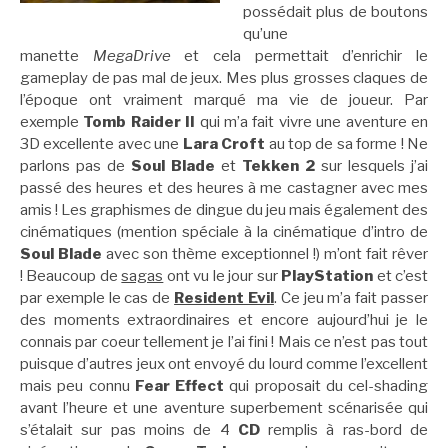
possédait plus de boutons
qu’une
manette
MegaDrive
et cela permettait d’enrichir le
gameplay de pas mal de jeux. Mes plus grosses claques de
l’époque ont vraiment marqué ma vie de joueur. Par
exemple
Tomb Raider II
qui m’a fait vivre une aventure en
3D excellente avec une
Lara Croft
au top de sa forme ! Ne
parlons pas de
Soul Blade
et
Tekken 2
sur lesquels j’ai
passé des heures et des heures à me castagner avec mes
amis ! Les graphismes de dingue du jeu mais également des
cinématiques (mention spéciale à la cinématique d’intro de
Soul Blade
avec son thème exceptionnel !) m’ont fait rêver
! Beaucoup de
sagas
ont vu le jour sur
PlayStation
et c’est
par exemple le cas de
Resident Evil
. Ce jeu m’a fait passer
des moments extraordinaires et encore aujourd’hui je le
connais par coeur tellement je l’ai fini ! Mais ce n’est pas tout
puisque d’autres jeux ont envoyé du lourd comme l’excellent
mais peu connu
Fear Effect
qui proposait du cel-shading
avant l’heure et une aventure superbement scénarisée qui
s’étalait sur pas moins de 4
CD
remplis à ras-bord de