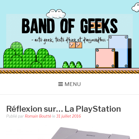
Aller
au
contenu
BAND OF GEEKS
Actu Geek d'hier et d'aujourd'hui
MENU
Réflexion sur… La PlayStation
Publié par
Romain Boutté
le
31 juillet 2016