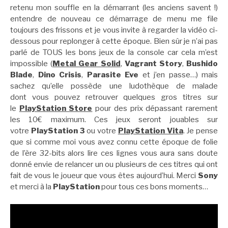
retenu mon souffle en la démarrant (les anciens savent !)
entendre de nouveau ce démarrage de menu me file
toujours des frissons et je vous invite à regarder la vidéo ci-
dessous pour replonger à cette époque. Bien sûr je n’ai pas
parlé de TOUS les bons jeux de la console car cela m’est
impossible (
Metal Gear Solid
,
Vagrant Story
,
Bushido
Blade
,
Dino Crisis
,
Parasite Eve
et j’en passe…) mais
sachez qu’elle possède une ludothèque de malade
dont vous pouvez retrouver quelques gros titres sur
le
PlayStation Store
pour des prix dépassant rarement
les 10€ maximum. Ces jeux seront jouables sur
votre
PlayStation 3
ou votre
PlayStation Vita
. Je pense
que si comme moi vous avez connu cette époque de folie
de l’ère 32-bits alors lire ces lignes vous aura sans doute
donné envie de relancer un ou plusieurs de ces titres qui ont
fait de vous le joueur que vous êtes aujourd’hui. Merci
Sony
et merci à la
PlayStation
pour tous ces bons moments…