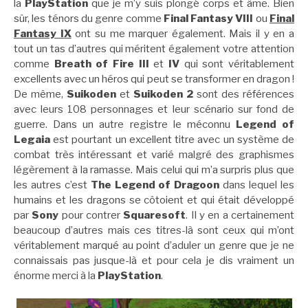
la
PlayStation
que je m’y suis plongé corps et âme. Bien
sûr, les ténors du genre comme
Final Fantasy VIII
ou
Final
Fantasy IX
ont su me marquer également. Mais il y en a
tout un tas d’autres qui méritent également votre attention
comme
Breath of Fire III
et
IV
qui sont véritablement
excellents avec un héros qui peut se transformer en dragon !
De même,
Suikoden
et
Suikoden 2
sont des références
avec leurs 108 personnages et leur scénario sur fond de
guerre. Dans un autre registre le méconnu
Legend of
Legaia
est pourtant un excellent titre avec un système de
combat très intéressant et varié malgré des graphismes
légèrement à la ramasse. Mais celui qui m’a surpris plus que
les autres c’est
The Legend of Dragoon
dans lequel les
humains et les dragons se côtoient et qui était développé
par
Sony
pour contrer
Squaresoft
. Il y en a certainement
beaucoup d’autres mais ces titres-là sont ceux qui m’ont
véritablement marqué au point d’aduler un genre que je ne
connaissais pas jusque-là et pour cela je dis vraiment un
énorme merci à la
PlayStation
.