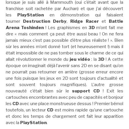
lorsque je suis allé à Mammouth (oui c’était avant que la
franchise soit rachetée par Auchan) et que j’ai découvert
les
PlayStation
en démonstration qui faisaient
tourner
Destruction Derby
,
Ridge Racer
et
Battle
Arena Toshinden
! Les graphismes en
3D
m’ont fait me
dire « mais comment ça peut être aussi beau ! On ne fera
jamais mieux c’est pas possible d’être plus réaliste ! ». Bien
sûr les années m’ont donné tort (et heureusement !) mais il
était impossible de ne pas tomber sous le charme de ce qui
allait révolutionner le monde du
jeu vidéo
: la
3D
! A cette
époque on imaginait déjà l’avenir sans 2D en se disant qu’on
ne pourrait pas retourner en arrière (grosse erreur encore
une fois puisque les jeux en 2D sont toujours d’actualité et
sont souvent toujours magnifiques). L’autre grosse
nouveauté c’était bien sûr le
support CD
! Exit les
cartouches encombrantes avec peu de capacités et bonjour
les
CD
avec une place monstrueuse dessus ! Premier bémol
toutefois, un lecteur
CD
est moins rapide qu’une cartouche
et donc les temps de chargement ont fait leur apparition
avec la
PlayStation
.