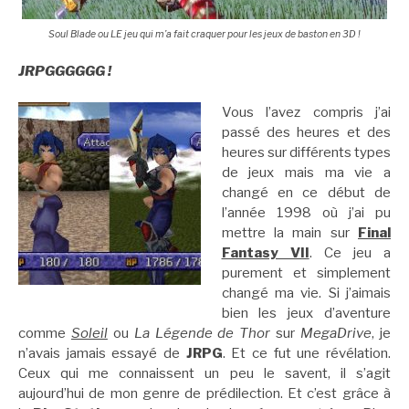
Soul Blade ou LE jeu qui m’a fait craquer pour les jeux de baston en 3D !
JRPGGGGGG !
Vous l’avez compris j’ai
passé des heures et des
heures sur différents types
de jeux mais ma vie a
changé en ce début de
l’année 1998 où j’ai pu
mettre la main sur
Final
Fantasy VII
. Ce jeu a
purement et simplement
changé ma vie. Si j’aimais
bien les jeux d’aventure
comme
Soleil
ou
La Légende de Thor
sur
MegaDrive
, je
n’avais jamais essayé de
JRPG
. Et ce fut une révélation.
Ceux qui me connaissent un peu le savent, il s’agit
aujourd’hui de mon genre de prédilection. Et c’est grâce à