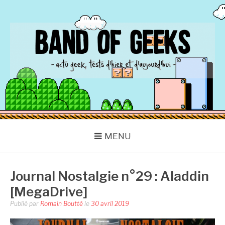
Aller
au
contenu
BAND OF GEEKS
Actu Geek d'hier et d'aujourd'hui
MENU
Journal Nostalgie n°29 : Aladdin
[MegaDrive]
Publié par
Romain Boutté
le
30 avril 2019