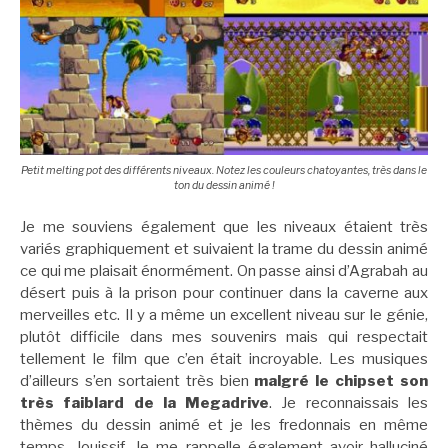
Petit melting pot des différents niveaux. Notez les couleurs chatoyantes, très dans le
ton du dessin animé !
Je me souviens également que les niveaux étaient très
variés graphiquement et suivaient la trame du dessin animé
ce qui me plaisait énormément. On passe ainsi d’Agrabah au
désert puis à la prison pour continuer dans la caverne aux
merveilles etc. Il y a même un excellent niveau sur le génie,
plutôt difficile dans mes souvenirs mais qui respectait
tellement le film que c’en était incroyable. Les musiques
d’ailleurs s’en sortaient très bien
malgré le chipset son
très faiblard de la Megadrive
. Je reconnaissais les
thèmes du dessin animé et je les fredonnais en même
temps. Jouissif. Je me rappelle également avoir halluciné