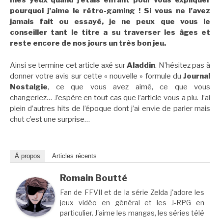
mes yeux quand j’étais enfant pour vous expliquer
pourquoi j’aime le
rétro-gaming
! Si vous ne l’avez
jamais fait ou essayé, je ne peux que vous le
conseiller tant le titre a su traverser les âges et
reste encore de nos jours un très bon jeu.
Ainsi se termine cet article axé sur
Aladdin
. N’hésitez pas à
donner votre avis sur cette « nouvelle » formule du
Journal
Nostalgie
, ce que vous avez aimé, ce que vous
changeriez… J’espère en tout cas que l’article vous a plu. J’ai
plein d’autres hits de l’époque dont j’ai envie de parler mais
chut c’est une surprise…
À propos
Articles récents
Romain Boutté
Fan de FFVII et de la série Zelda j'adore les
jeux vidéo en général et les J-RPG en
particulier. J'aime les mangas, les séries télé