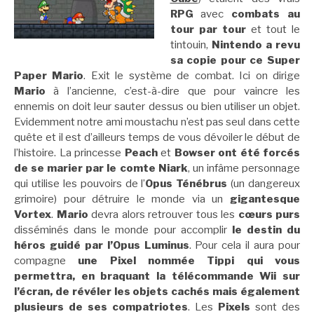
RPG
avec
combats au
tour par tour
et tout le
tintouin,
Nintendo a revu
sa copie pour ce Super
Paper Mario
. Exit le système de combat. Ici on dirige
Mario
à l’ancienne, c’est-à-dire que pour vaincre les
ennemis on doit leur sauter dessus ou bien utiliser un objet.
Evidemment notre ami moustachu n’est pas seul dans cette
quête et il est d’ailleurs temps de vous dévoiler le début de
l’histoire. La princesse
Peach
et
Bowser ont été forcés
de se marier par le comte Niark
, un infâme personnage
qui utilise les pouvoirs de l’
Opus Ténébrus
(un dangereux
grimoire) pour détruire le monde via un
gigantesque
Vortex
.
Mario
devra alors retrouver tous les
cœurs purs
disséminés dans le monde pour accomplir
le destin du
héros guidé par l’Opus Luminus
. Pour cela il aura pour
compagne
une Pixel nommée Tippi qui vous
permettra, en braquant la télécommande Wii sur
l’écran, de révéler les objets cachés mais également
plusieurs de ses compatriotes
. Les
Pixels
sont des