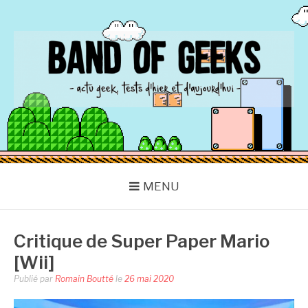
Aller
au
contenu
BAND OF GEEKS
Actu Geek d'hier et d'aujourd'hui
MENU
Critique de Super Paper Mario
[Wii]
Publié par
Romain Boutté
le
26 mai 2020