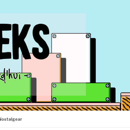
Nostalgear