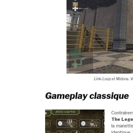
Link-Loup et Midona. Vo
Gameplay classique
Contrairem
The Lege
la manett
identique