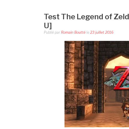
Test The Legend of Zeld
U]
Publié par
Romain Boutté
le
23 juillet 2016