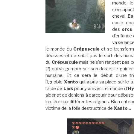
monde, le
s’occupa
cheval
Ep
coule don
des
orcs
d’enfance
va se lanc
le monde du
Crépuscule
et se transfor
déesses et ne subit pas le sort des hum
du
Crépuscule
mais ne s’en rendent pas 
(?) qui va grimper sur son dos et le guider
humaine. Et ce sera le début d’une t
l’ignoble
Xanto
qui a pris sa place sur le
l’aide de
Link
pour y arriver. Le monde d’
Hy
aider et de donjons à parcourir pour débus
lumière aux différentes régions. Bien ente
victime de la folie destructrice de
Xanto
…