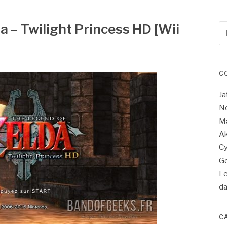
a – Twilight Princess HD [Wii
Re
po
:
C
Ja
No
Ma
Ak
Cy
Ge
Le
d
C