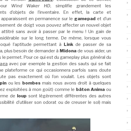
pour
Wind Waker HD
, simplifie grandement les
ts d’objets de l’inventaire. En effet, la carte et
re apparaissent en permanence sur le
gamepad
et d’un
ssement de doigt vous pouvez affecter un nouvel objet
attitré sans avoir à passer par le menu ! Un gain de
sidérable sur le long terme. De même, lorsque vous
loqué l’aptitude permettant à
Link
de passer de sa
sa, plus besoin de demander à
Midona
de vous aider, un
 le permet. Pour ce qui est du gameplay plus général du
saga
avec par exemple la gestion des sauts qui se fait
ne plateforme ce qui occasionnera parfois sans doute
te pas exactement où l’on voulait. Les objets sont
pin
ou les
bombes
mais nous avons droit à quelques
sez exploitées à mon goût) comme le
bâton Anima
ou
forme de
loup
sont légèrement différentes des autres
ssibilité d’utiliser son odorat ou de creuser le sol) mais