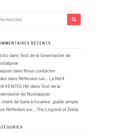
cherche
ur
OMMENTAIRES RÉCENTS
toto
dans
Test de la Gearmaster de
stalgear
rjorie
dans
Nous contacter
iko
dans
Réflexion sur… La N64
ril VENTOLINI
dans
Test de la
armaster de Nostalgear
 chant de Saria à l’ocarina : guide simple
ans
Réflexion sur… The Legend of Zelda
ATÉGORIES