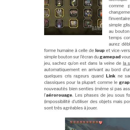
comme 
changemen
l’inventai
simple gli
au bouton 
temps con
aurez déb
forme humaine à celle de
loup
et vice-ver
simple bouton sur l’écran du
gamepad
vous
jeu, sachez qu’on est dans la veine de
la 
automatiquement en arrivant au bord d’u
quelques cris rageurs quand
Link
ne sau
classiques pour la plupart comme le
grap
nouveautés bien senties (même si pas as
l’
aérorouage
. Les phases de jeu sous 
(impossibilité d’utiliser des objets mais po
sont très agréables à jouer.