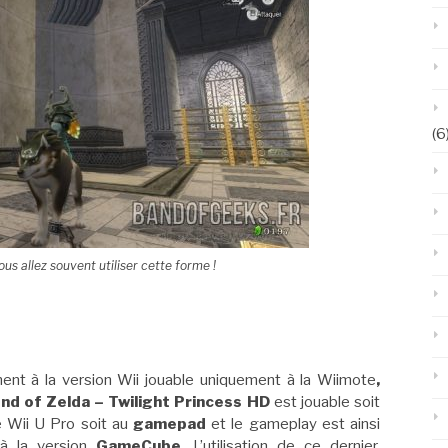
(6
us allez souvent utiliser cette forme !
ent à la version Wii jouable uniquement à la Wiimote
,
nd of Zelda – Twilight Princess HD
est jouable soit
e Wii U Pro soit au
gamepad
et le gameplay est ainsi
 à la version
GameCube
. L’utilisation de ce dernier,