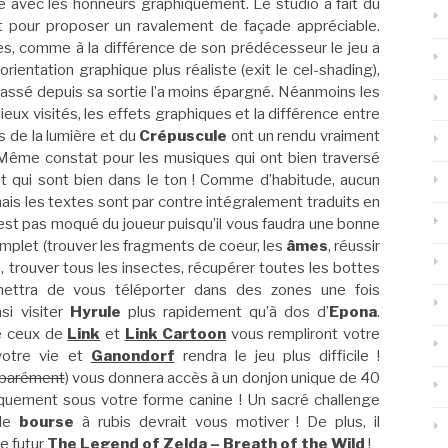
ire avec les honneurs graphiquement. Le studio a fait du
t pour proposer un ravalement de façade appréciable.
es, comme à la différence de son prédécesseur le jeu a
orientation graphique plus réaliste (exit le cel-shading),
assé depuis sa sortie l’a moins épargné. Néanmoins les
lieux visités, les effets graphiques et la différence entre
 de la lumière et du
Crépuscule
ont un rendu vraiment
Même constat pour les musiques qui ont bien traversé
t qui sont bien dans le ton ! Comme d’habitude, aucun
is les textes sont par contre intégralement traduits en
est pas moqué du joueur puisqu’il vous faudra une bonne
omplet (trouver les fragments de coeur, les
âmes
, réussir
e, trouver tous les insectes, récupérer toutes les bottes
ttra de vous téléporter dans des zones une fois
si visiter
Hyrule
plus rapidement qu’à dos d’
Epona
.
ue ceux de
Link
et
Link Cartoon
vous rempliront votre
votre vie et
Ganondorf
rendra le jeu plus difficile !
parément
) vous donnera accès à un donjon unique de 40
quement sous votre forme canine ! Un sacré challenge
lle
bourse
à rubis devrait vous motiver ! De plus, il
le futur
The Legend of Zelda – Breath of the Wild
!