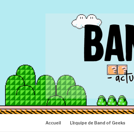
Aller
au
contenu
BAND OF GEEK
Actu Geek d'hier et d'aujourd'hui
Accueil
L’équipe de Band of Geeks