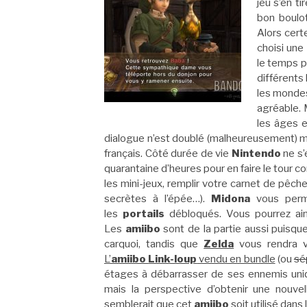
jeu s’en t
bon boulo
Alors cert
choisi une 
le temps p
différents 
les mondes
agréable. 
les âges e
dialogue n’est doublé (malheureusement) ma
français. Côté durée de vie
Nintendo
ne s’
quarantaine d’heures pour en faire le tour c
les mini-jeux, remplir votre carnet de pêch
secrètes à l’épée…).
Midona
vous perme
les
portails
débloqués. Vous pourrez ain
Les
amiibo
sont de la partie aussi puisq
carquoi, tandis que
Zelda
vous rendra 
L’
amiibo
Link-loup
vendu en bundle
(ou
sé
étages à débarrasser de ses ennemis uni
mais la perspective d’obtenir une nouve
semblerait que cet
amiibo
soit utilisé dans 