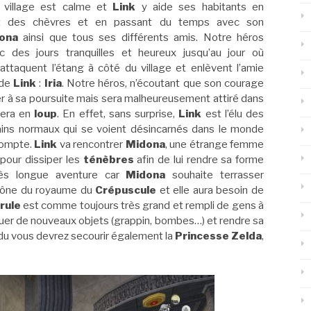
 village est calme et
Link
y aide ses habitants en
nt des chèvres et en passant du temps avec son
ona
ainsi que tous ses différents amis. Notre héros
c des jours tranquilles et heureux jusqu’au jour où
attaquent l’étang à côté du village et enlèvent l’amie
 de
Link
:
Iria
. Notre héros, n’écoutant que son courage
er à sa poursuite mais sera malheureusement attiré dans
mera en
loup
. En effet, sans surprise,
Link
est l’élu des
ains normaux qui se voient désincarnés dans le monde
compte.
Link
va rencontrer
Midona
, une étrange femme
 pour dissiper les
ténèbres
afin de lui rendre sa forme
rès longue aventure car
Midona
souhaite terrasser
 trône du royaume du
Crépuscule
et elle aura besoin de
rule
est comme toujours très grand et rempli de gens à
quer de nouveaux objets (grappin, bombes…) et rendre sa
ndu vous devrez secourir également la
Princesse Zelda
,