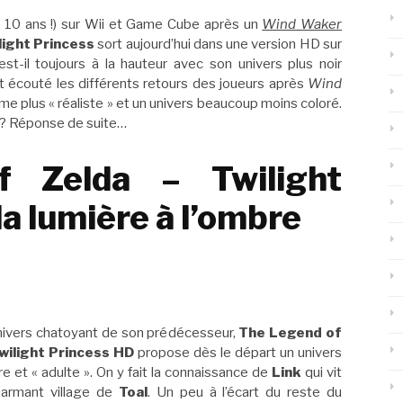
 de 10 ans !) sur Wii et Game Cube après un
Wind Waker
light Princess
sort aujourd’hui dans une version HD sur
st-il toujours à la hauteur avec son univers plus noir
t écouté les différents retours des joueurs après
Wind
sme plus « réaliste » et un univers beaucoup moins coloré.
 ? Réponse de suite…
 Zelda – Twilight
la lumière à l’ombre
univers chatoyant de son prédécesseur,
The Legend of
wilight Princess HD
propose dès le départ un univers
e et « adulte ». On y fait la connaissance de
Link
qui vit
harmant village de
Toal
. Un peu à l’écart du reste du