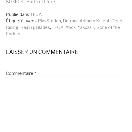
Lire
S03E04 : Suite (et fin ?)
la
Publié dans
TFGA
Étiqueté avec
- PlayStation
,
Batman Arkham Knight
,
Dead
Rising
,
Raging Blades
,
TFGA
,
Xbox
,
Yakuza 5
,
Zone of the
suite
Enders
LAISSER UN COMMENTAIRE
Commentaire
*