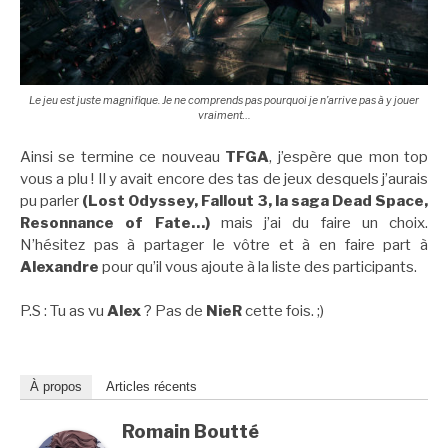
Le jeu est juste magnifique. Je ne comprends pas pourquoi je n’arrive pas à y jouer
vraiment…
Ainsi se termine ce nouveau
TFGA
, j’espère que mon top
vous a plu ! Il y avait encore des tas de jeux desquels j’aurais
pu parler
(Lost Odyssey, Fallout 3, la saga Dead Space,
Resonnance of Fate…)
mais j’ai du faire un choix.
N’hésitez pas à partager le vôtre et à en faire part à
Alexandre
pour qu’il vous ajoute à la liste des participants.
P.S : Tu as vu
Alex
? Pas de
NieR
cette fois. ;)
À propos
Articles récents
Romain Boutté