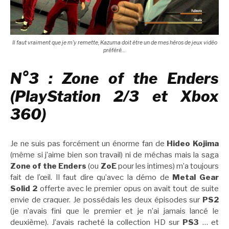
Il faut vraiment que je m’y remette, Kazuma doit être un de mes héros de jeux vidéo
préféré…
N°3 : Zone of the Enders
(PlayStation 2/3 et Xbox
360)
Je ne suis pas forcément un énorme fan de
Hideo Kojima
(même si j’aime bien son travail) ni de méchas mais la saga
Zone of the Enders
(ou
ZoE
pour les intimes) m’a toujours
fait de l’œil. Il faut dire qu’avec la démo de
Metal Gear
Solid 2
offerte avec le premier opus on avait tout de suite
envie de craquer. Je possédais les deux épisodes sur
PS2
(je n’avais fini que le premier et je n’ai jamais lancé le
deuxième). J’avais racheté la collection HD sur
PS3
… et