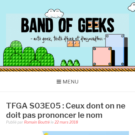
Aller
au
contenu
BAND OF GEEKS
Actu Geek d'hier et d'aujourd'hui
MENU
TFGA S03E05 : Ceux dont on ne
doit pas prononcer le nom
Publié par
Romain Boutté
le
22 mars 2018