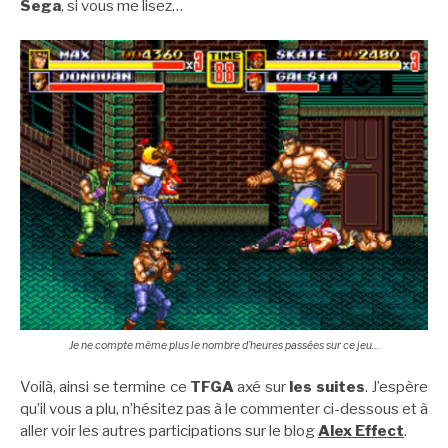
Sega
, si vous me lisez…
Je ne compte même plus le nombre d’heures passées sur ce jeu…
Voilà, ainsi se termine ce
TFGA
axé sur
les suites
. J’espère
qu’il vous a plu, n’hésitez pas à le commenter ci-dessous et à
aller voir les autres participations sur le blog
Alex Effect
.