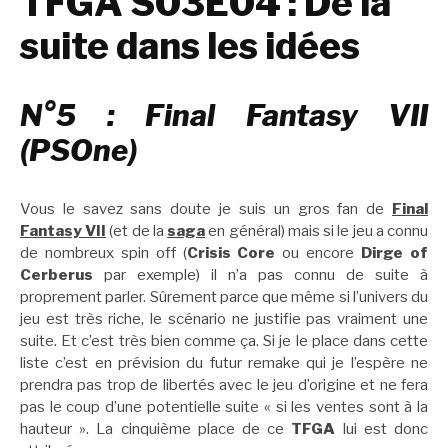
TFGA S03E04 : De la
suite dans les idées
N°5 : Final Fantasy VII
(PSOne)
Vous le savez sans doute je suis un gros fan de
Final
Fantasy VII
(et de la
saga
en général) mais si le jeu a connu
de nombreux spin off (
Crisis Core
ou encore
Dirge of
Cerberus
par exemple) il n’a pas connu de suite à
proprement parler. Sûrement parce que même si l’univers du
jeu est très riche, le scénario ne justifie pas vraiment une
suite. Et c’est très bien comme ça. Si je le place dans cette
liste c’est en prévision du futur remake qui je l’espère ne
prendra pas trop de libertés avec le jeu d’origine et ne fera
pas le coup d’une potentielle suite « si les ventes sont à la
hauteur ». La cinquième place de ce
TFGA
lui est donc