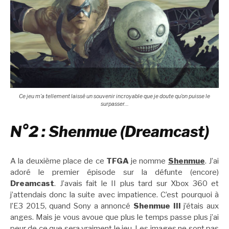
Ce jeu m’a tellement laissé un souvenir incroyable que je doute qu’on puisse le
surpasser…
N°2 : Shenmue (Dreamcast)
A la deuxième place de ce
TFGA
je nomme
Shenmue
. J’ai
adoré le premier épisode sur la défunte (encore)
Dreamcast
. J’avais fait le II plus tard sur Xbox 360 et
j’attendais donc la suite avec impatience. C’est pourquoi à
l’E3 2015, quand Sony a annoncé
Shenmue III
j’étais aux
anges. Mais je vous avoue que plus le temps passe plus j’ai
peur de ce que sera vraiment le jeu. Les images ne sont pas