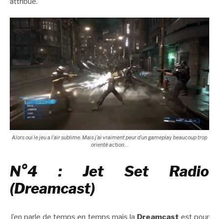
attribué.
Alors oui le jeu a l’air sublime. Mais j’ai vraiment peur d’un gameplay beaucoup trop
orienté action…
N°4 : Jet Set Radio
(Dreamcast)
J’en parle de temps en temps mais la
Dreamcast
est pour