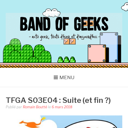
Aller
au
contenu
BAND OF GEEKS
Actu Geek d'hier et d'aujourd'hui
MENU
TFGA S03E04 : Suite (et fin ?)
Publié par
Romain Boutté
le
6 mars 2018