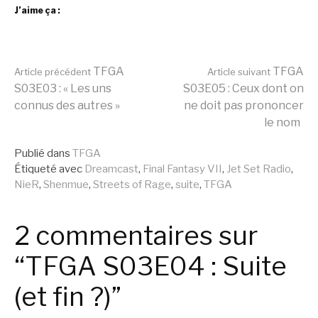
J’aime ça :
Lire
TFGA
TFGA
Article précédent
Article suivant
S03E03 : « Les uns
S03E05 : Ceux dont on
connus des autres »
ne doit pas prononcer
la
le nom
Publié dans
TFGA
suite
Étiqueté avec
Dreamcast
,
Final Fantasy VII
,
Jet Set Radio
,
NieR
,
Shenmue
,
Streets of Rage
,
suite
,
TFGA
2 commentaires sur
“TFGA S03E04 : Suite
(et fin ?)”