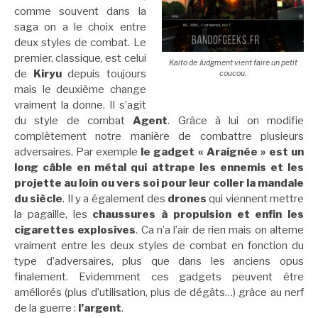
comme souvent dans la
saga on a le choix entre
deux styles de combat. Le
premier, classique, est celui
Kaito de Judgment vient faire un petit
de
Kiryu
depuis toujours
coucou.
mais le deuxième change
vraiment la donne. Il s’agit
du style de combat
Agent
. Grâce à lui on modifie
complètement notre manière de combattre plusieurs
adversaires. Par exemple
le gadget « Araignée » est un
long câble en métal qui attrape les ennemis et les
projette au loin ou vers soi pour leur coller la mandale
du siècle
. Il y a également des
drones
qui viennent mettre
la pagaille, les
chaussures à propulsion et enfin
les
cigarettes explosives
. Ca n’a l’air de rien mais on alterne
vraiment entre les deux styles de combat en fonction du
type d’adversaires, plus que dans les anciens opus
finalement. Evidemment ces gadgets peuvent être
améliorés (plus d’utilisation, plus de dégâts…) grâce au nerf
de la guerre :
l’argent
.