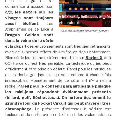
dans la saga et s’il
commence à accuser son
âge,
les détails sur les
visages sont toujours
aussi bluffant.
Les
graphismes de ce
Like a
Le karaoké répond également présent.
Dragon Gaiden sont
dans la veine de la série
et la plupart des environnements sont très bien retranscrits
avec de superbes effets de lumière et d’eau notamment.
Bien sûr le jeu tourne extrêmement bien sur
Series X
et à
60FPS ce qui est très agréable. La technique du jeu peut
difficilement être prise en défaut. Pareil pour les musiques
et les doublages japonais qui sont comme à chaque fois
impeccables. Honnêtement de ce côté-là il n’y a rien à
redire.
Pareil pour le contenu gargantuesque puisque
les mini-jeux répondent évidemment présents
(billard, golf, fléchettes…). On notera également le
grand retour du Pocket Circuit qui peut s’avérer très
chronophage
. La présence d’hotesses à séduire est
toujours de la partie avec cette fois-ci des vraies actrices