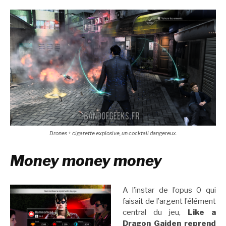
Drones + cigarette explosive, un cocktail dangereux.
Money money money
A l’instar de l’opus 0 qui
faisait de l’argent l’élément
central du jeu,
Like a
Dragon Gaiden reprend