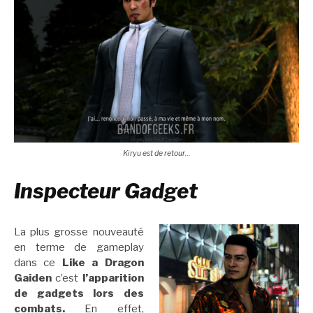
Kiryu est de retour…
Inspecteur Gadget
La plus grosse nouveauté
en terme de gameplay
dans ce
Like a Dragon
Gaiden
c’est
l’apparition
de gadgets lors des
combats.
En effet,