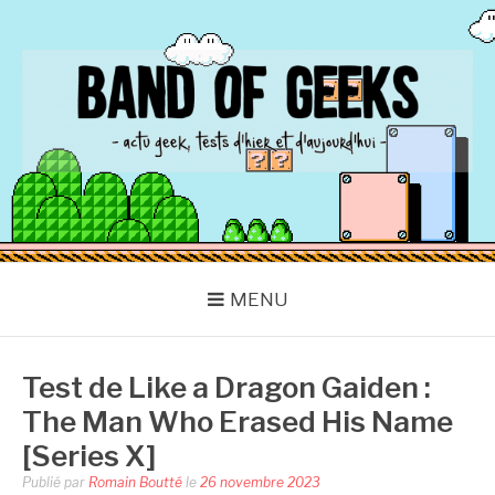
Aller
au
contenu
BAND OF GEEKS
Actu Geek d'hier et d'aujourd'hui
MENU
Test de Like a Dragon Gaiden :
The Man Who Erased His Name
[Series X]
Publié par
Romain Boutté
le
26 novembre 2023