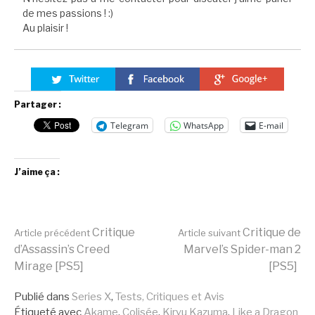
de mes passions ! :)
Au plaisir !
Partager :
Telegram
WhatsApp
E-mail
J’aime ça :
Lire
Critique
Critique de
Article précédent
Article suivant
d’Assassin’s Creed
Marvel’s Spider-man 2
Mirage [PS5]
[PS5]
la
Publié dans
Series X
,
Tests, Critiques et Avis
Étiqueté avec
Akame
,
Colisée
,
Kiryu Kazuma
,
Like a Dragon