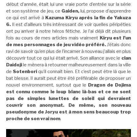
début d’année, était lui une vraie porte d’entrée sur la série
et son système de jeu, ce
Gaiden,
lui, propose d’apprendre
ce qui est arrivé à
Kazuma Kiryu après la fin de Yakuza
6.
Il est d’ailleurs très intéressant de voir quelles péripéties
ont pu arriver à notre héros fétiche. Je l’ai déjà dit plusieurs
fois au cours de mes articles mais vraiment
Kiryu est l’un
de mes personnages de jeu vidéo préféré.
J’étais donc
ravi de savoir qu’en plus de l’incarner à nouveau j’allais en plus
découvrir tout ce qui lui était arrivé. Son alliance avec le
clan
Daidoji
le mènera à retourner malheureusement dans la ville
de
Sotenbori
qu’il connaît bien. Et c’est peut être là que le
bat blesse. Il aurait peut être été préférable de proposer un
nouvel environnement, surtout que le
Dragon de Dojima
est connu comme le loup blanc là-bas et ce ne sont
pas de simples lunettes de soleil qui devraient
couvrir son anonymat. De même, son nouveau
pseudonyme de Joryu est à mon sens beaucoup trop
proche de son vrai nom
.