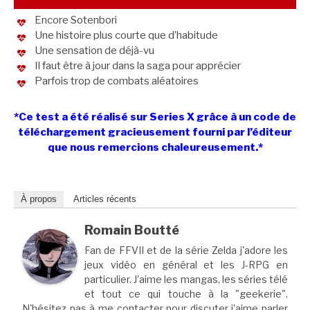
Encore Sotenbori
Une histoire plus courte que d’habitude
Une sensation de déjà-vu
Il faut être à jour dans la saga pour apprécier
Parfois trop de combats aléatoires
*Ce test a été réalisé sur Series X grâce à un code de
téléchargement gracieusement fourni par l’éditeur
que nous remercions chaleureusement.*
À propos
Articles récents
Romain Boutté
Fan de FFVII et de la série Zelda j'adore les
jeux vidéo en général et les J-RPG en
particulier. J'aime les mangas, les séries télé
et tout ce qui touche à la "geekerie".
N'hésitez pas à me contacter pour discuter j'aime parler