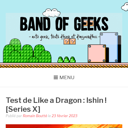
Aller
au
contenu
BAND OF GEEKS
Actu Geek d'hier et d'aujourd'hui
MENU
Test de Like a Dragon : Ishin !
[Series X]
Publié par
Romain Boutté
le
23 février 2023