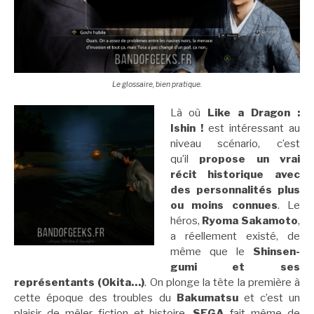
Le glossaire, bien pratique.
Là où
Like a Dragon :
Ishin !
est intéressant au
niveau scénario, c’est
qu’il
propose un vrai
récit historique avec
des personnalités plus
ou moins connues
. Le
héros,
Ryoma Sakamoto
,
a réellement existé, de
même que le
Shinsen-
gumi et ses
représentants (Okita…)
. On plonge la tête la première à
cette époque des troubles du
Bakumatsu
et c’est un
plaisir de mêler fiction et histoire.
SEGA
fait même de