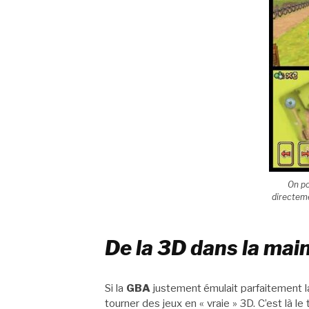
On po
directem
De la 3D dans la mai
Si la
GBA
justement émulait parfaitement 
tourner des jeux en « vraie » 3D. C’est là l