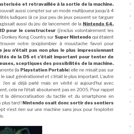
erisée et retravaillée à la sortie de la machine.
 pouvait aussi compter sur un mode multijoueur jusqu’à 4
ités ludiques (à ce jour peu de jeux peuvent se targuer
 s’agissait aussi du jeu de lancement de la
Nintendo 64
,
 3D pour le constructeur
(j’exclus volontairement les
u Donkey Kong Country sur
Super Nintendo
qui étaient
trouver notre (ex)plombier à moustache favori pour
le jeu n’était pas non plus le plus impressionnant
ités de la DS et c’était important pour tenter de
uses, sceptiques des possibilités de la machine.
rrente (la
Playstation Portable
) elle ne misait pas sur
e saut générationnel et c’était le plus important. L’autre
. J’en ai déjà parlé mais en vérité si aujourd’hui avec
dent, cela ne l’était absolument pas en 2005. Pour rappel
ent la démocratisation du tactile et du smartphone en
 plus tard !
Nintendo osait donc sortir des sentiers
t n’est rien sur une machine sans jeux pour l’exploiter
is.