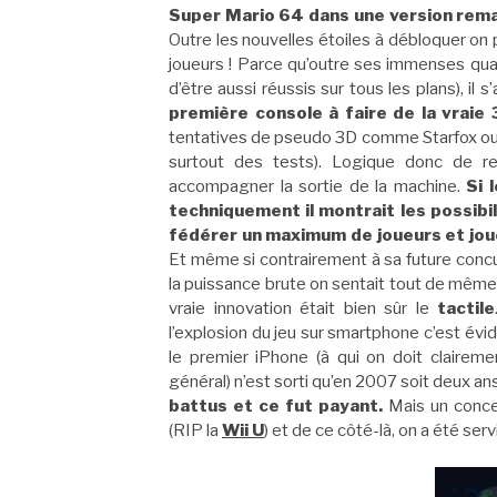
Super Mario 64 dans une version remast
Outre les nouvelles étoiles à débloquer on
joueurs ! Parce qu’outre ses immenses qual
d’être aussi réussis sur tous les plans), il
première console à faire de la vraie
tentatives de pseudo 3D comme Starfox o
surtout des tests). Logique donc de re
accompagner la sortie de la machine.
Si 
techniquement il montrait les possibil
fédérer un maximum de joueurs et joue
Et même si contrairement à sa future concu
la puissance brute on sentait tout de même l
vraie innovation était bien sûr le
tactile
l’explosion du jeu sur smartphone c’est évi
le premier iPhone (à qui on doit clairem
général) n’est sorti qu’en 2007 soit deux ans
battus et ce fut payant.
Mais un concep
(RIP la
Wii U
) et de ce côté-là, on a été serv