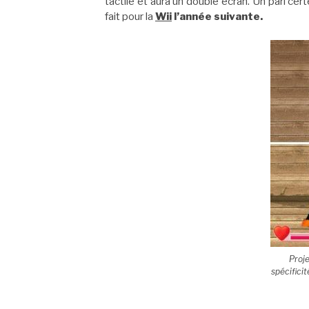
tactile et aura un double écran. Un pari cer
fait pour la
Wii
l’année suivante.
Proje
spécifici