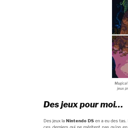
Magical
jeux p
Des jeux pour moi…
Des jeux la
Nintendo DS
en a eu des tas.
ces derniers qui ne méritent pas qu’on en 