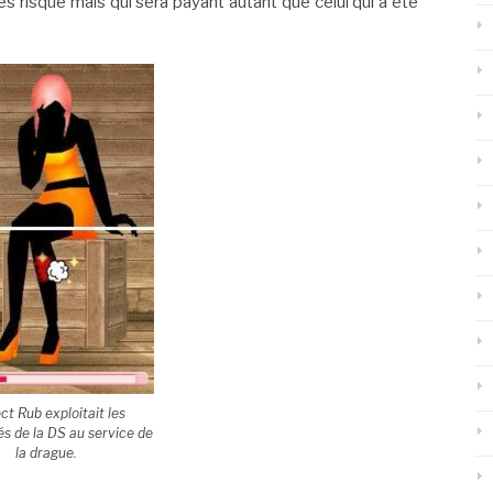
tes risqué mais qui sera payant autant que celui qui a été
ct Rub exploitait les
tés de la DS au service de
la drague.