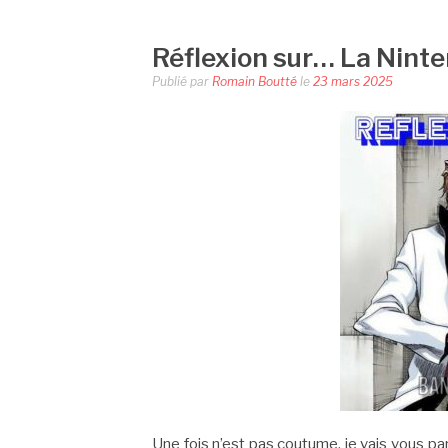
Réflexion sur… La Nint
Publié par
Romain Boutté
le
23 mars 2025
Une fois n’est pas coutume, je vais vous par