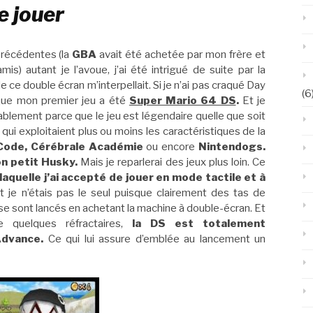
e jouer
précédentes (la
GBA
avait été achetée par mon frère et
is) autant je l’avoue, j’ai été intrigué de suite par la
de ce double écran m’interpellait. Si je n’ai pas craqué Day
(6
sque mon premier jeu a été
Super Mario 64 DS
.
Et je
ablement parce que le jeu est légendaire quelle que soit
s qui exploitaient plus ou moins les caractéristiques de la
 Code, Cérébrale Académie
ou encore
Nintendogs.
on petit Husky.
Mais je reparlerai des jeux plus loin. Ce
 laquelle j’ai accepté de jouer en mode tactile et à
 je n’étais pas le seul puisque clairement des tas de
 se sont lancés en achetant la machine à double-écran. Et
e quelques réfractaires,
la DS est totalement
Advance.
Ce qui lui assure d’emblée au lancement un