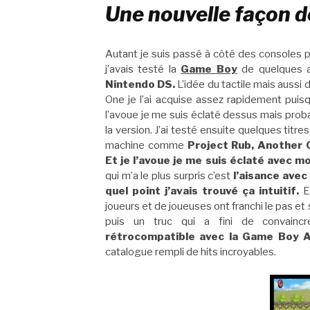
Une nouvelle façon d
Autant je suis passé à côté des consoles 
j’avais testé la
Game Boy
de quelques am
Nintendo DS.
L’idée du tactile mais aussi 
One je l’ai acquise assez rapidement pui
l’avoue je me suis éclaté dessus mais prob
la version. J’ai testé ensuite quelques titre
machine comme
Project Rub, Another
Et je l’avoue je me suis éclaté avec m
qui m’a le plus surpris c’est
l’aisance avec
quel point j’avais trouvé ça intuitif.
Et
joueurs et de joueuses ont franchi le pas et
puis un truc qui a fini de convaincr
rétrocompatible avec la Game Boy 
catalogue rempli de hits incroyables.