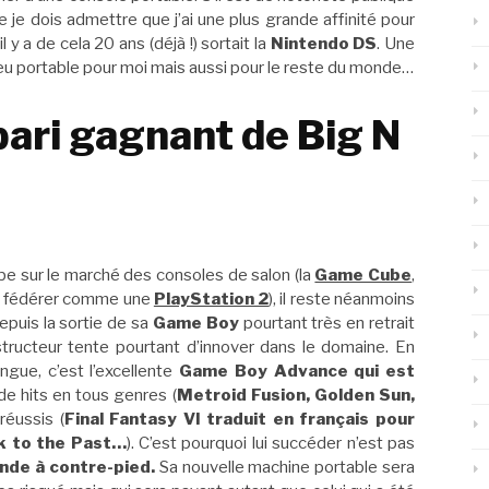
e je dois admettre que j’ai une plus grande affinité pour
y a de cela 20 ans (déjà !) sortait la
Nintendo DS
. Une
 jeu portable pour moi mais aussi pour le reste du monde…
 pari gagnant de Big N
be sur le marché des consoles de salon (la
Game Cube
,
su fédérer comme une
PlayStation 2
), il reste néanmoins
epuis la sortie de sa
Game Boy
pourtant très en retrait
structeur tente pourtant d’innover dans le domaine. En
ngue, c’est l’excellente
Game Boy Advance qui est
de hits en tous genres (
Metroid Fusion, Golden Sun,
réussis (
Final Fantasy VI traduit en français pour
nk to the Past…
). C’est pourquoi lui succéder n’est pas
onde à contre-pied.
Sa nouvelle machine portable sera