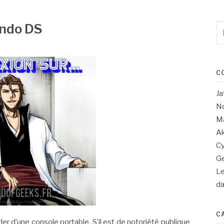
endo DS
Re
po
:
C
Ja
No
Ma
Ak
Cy
Ge
Le
d
C
ler d’une console portable. S’il est de notoriété publique