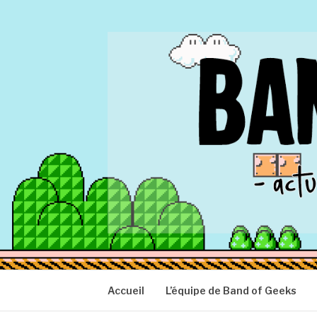
Aller
au
contenu
BAND OF GEEK
Actu Geek d'hier et d'aujourd'hui
Accueil
L’équipe de Band of Geeks