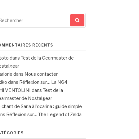
cherche
ur
OMMENTAIRES RÉCENTS
toto
dans
Test de la Gearmaster de
stalgear
rjorie
dans
Nous contacter
iko
dans
Réflexion sur… La N64
ril VENTOLINI
dans
Test de la
armaster de Nostalgear
 chant de Saria à l’ocarina : guide simple
ans
Réflexion sur… The Legend of Zelda
ATÉGORIES