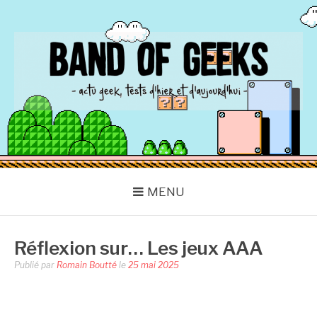
Aller
au
contenu
BAND OF GEEKS
Actu Geek d'hier et d'aujourd'hui
MENU
Réflexion sur… Les jeux AAA
Publié par
Romain Boutté
le
25 mai 2025