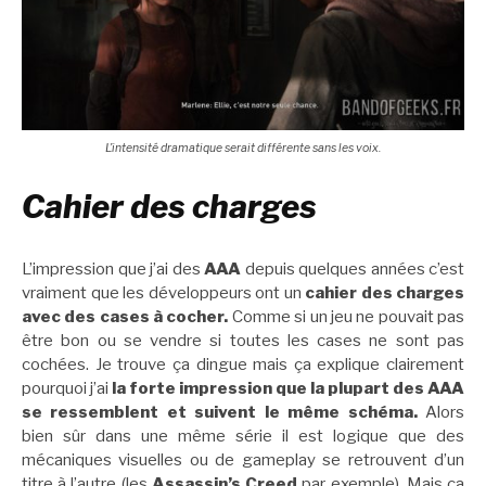
L’intensité dramatique serait différente sans les voix.
Cahier des charges
L’impression que j’ai des
AAA
depuis quelques années c’est
vraiment que les développeurs ont un
cahier des charges
avec des cases à cocher.
Comme si un jeu ne pouvait pas
être bon ou se vendre si toutes les cases ne sont pas
cochées. Je trouve ça dingue mais ça explique clairement
pourquoi j’ai
la forte impression que la plupart des AAA
se ressemblent et suivent le même schéma.
Alors
bien sûr dans une même série il est logique que des
mécaniques visuelles ou de gameplay se retrouvent d’un
titre à l’autre (les
Assassin’s Creed
par exemple). Mais ça