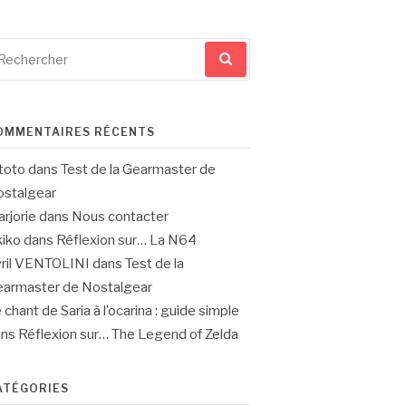
cherche
ur
OMMENTAIRES RÉCENTS
toto
dans
Test de la Gearmaster de
stalgear
rjorie
dans
Nous contacter
iko
dans
Réflexion sur… La N64
ril VENTOLINI
dans
Test de la
armaster de Nostalgear
 chant de Saria à l’ocarina : guide simple
ans
Réflexion sur… The Legend of Zelda
ATÉGORIES