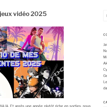
 jeux vidéo 2025
Re
po
:
C
Ja
No
Ma
Ak
Cy
Ge
Le
d
C
jà là. Et après une année plutôt riche en sorties, nous