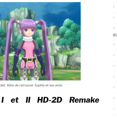
(6
let. Hâte de retrouver Sophie et ses amis.
 I et II
HD-2D
Remake