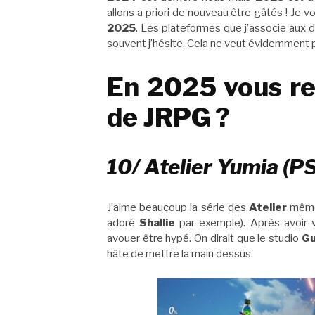
allons a priori de nouveau être gâtés ! Je
2025
. Les plateformes que j’associe aux di
souvent j’hésite. Cela ne veut évidemment pas
En 2025 vous re
de JRPG ?
10/ Atelier Yumia (P
J’aime beaucoup la série des
Atelier
même 
adoré
Shallie
par exemple). Après avoir 
avouer être hypé. On dirait que le studio
G
hâte de mettre la main dessus.