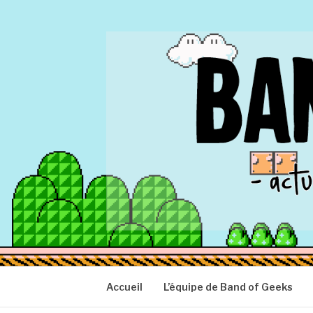
Aller
au
contenu
BAND OF GEEK
Actu Geek d'hier et d'aujourd'hui
Accueil
L’équipe de Band of Geeks