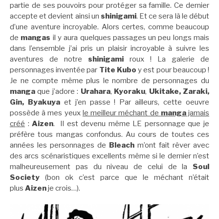
partie de ses pouvoirs pour protéger sa famille. Ce dernier
accepte et devient ainsi un
shinigami
. Et ce sera là le début
d’une aventure incroyable. Alors certes, comme beaucoup
de
mangas
il y aura quelques passages un peu longs mais
dans l’ensemble j’ai pris un plaisir incroyable à suivre les
aventures de notre
shinigami
roux ! La galerie de
personnages inventée par
Tite Kubo
y est pour beaucoup !
Je ne compte même plus le nombre de personnages du
manga
que j’adore :
Urahara
,
Kyoraku
,
Ukitake,
Zaraki,
Gin, Byakuya
et j’en passe ! Par ailleurs, cette oeuvre
possède à mes yeux
le meilleur méchant de
manga
jamais
créé
:
Aizen
. Il est devenu même LE personnage que je
préfère tous mangas confondus. Au cours de toutes ces
années les personnages de
Bleach
m’ont fait rêver avec
des arcs scénaristiques excellents même si le dernier n’est
malheureusement pas du niveau de celui de la
Soul
Society
(bon ok c’est parce que le méchant n’était
plus
Aizen
je crois…).