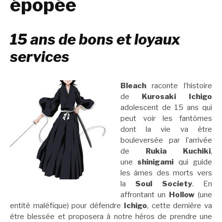
épopée
15 ans de bons et loyaux
services
Bleach
raconte l’histoire
de
Kurosaki Ichigo
adolescent de 15 ans qui
peut voir les fantômes
dont la vie va être
bouleversée par l’arrivée
de
Rukia Kuchiki
,
une
shinigami
qui guide
les âmes des morts vers
la
Soul Society
. En
affrontant un
Hollow
(une
entité maléfique) pour défendre
Ichigo
, cette dernière va
être blessée et proposera à notre héros de prendre une