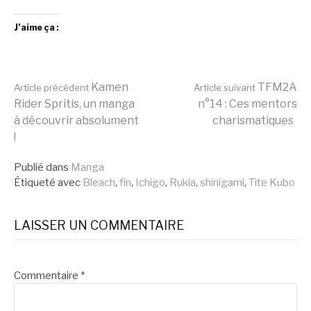
J’aime ça :
Lire
Kamen
TFM2A
Article précédent
Article suivant
Rider Spritis, un manga
n°14 : Ces mentors
à découvrir absolument
charismatiques
la
!
Publié dans
Manga
suite
Étiqueté avec
Bleach
,
fin
,
Ichigo
,
Rukia
,
shinigami
,
Tite Kubo
LAISSER UN COMMENTAIRE
Commentaire
*