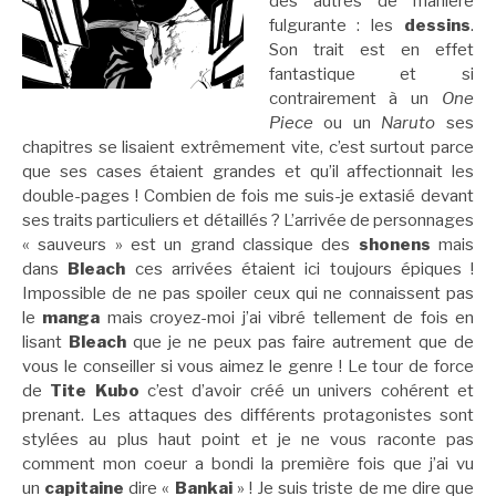
des autres de manière
fulgurante : les
dessins
.
Son trait est en effet
fantastique et si
contrairement à un
One
Piece
ou un
Naruto
ses
chapitres se lisaient extrêmement vite, c’est surtout parce
que ses cases étaient grandes et qu’il affectionnait les
double-pages ! Combien de fois me suis-je extasié devant
ses traits particuliers et détaillés ? L’arrivée de personnages
« sauveurs » est un grand classique des
shonens
mais
dans
Bleach
ces arrivées étaient ici toujours épiques !
Impossible de ne pas spoiler ceux qui ne connaissent pas
le
manga
mais croyez-moi j’ai vibré tellement de fois en
lisant
Bleach
que je ne peux pas faire autrement que de
vous le conseiller si vous aimez le genre ! Le tour de force
de
Tite Kubo
c’est d’avoir créé un univers cohérent et
prenant. Les attaques des différents protagonistes sont
stylées au plus haut point et je ne vous raconte pas
comment mon coeur a bondi la première fois que j’ai vu
un
capitaine
dire «
Bankai
» ! Je suis triste de me dire que