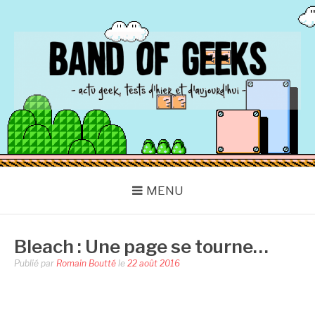
Aller
au
contenu
BAND OF GEEKS
Actu Geek d'hier et d'aujourd'hui
MENU
Bleach : Une page se tourne…
Publié par
Romain Boutté
le
22 août 2016