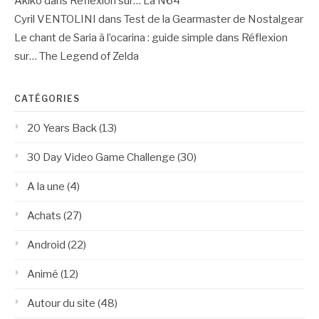
Akiko
dans
Réflexion sur… La N64
Cyril VENTOLINI
dans
Test de la Gearmaster de Nostalgear
Le chant de Saria à l’ocarina : guide simple
dans
Réflexion
sur… The Legend of Zelda
CATÉGORIES
20 Years Back
(13)
30 Day Video Game Challenge
(30)
A la une
(4)
Achats
(27)
Android
(22)
Animé
(12)
Autour du site
(48)