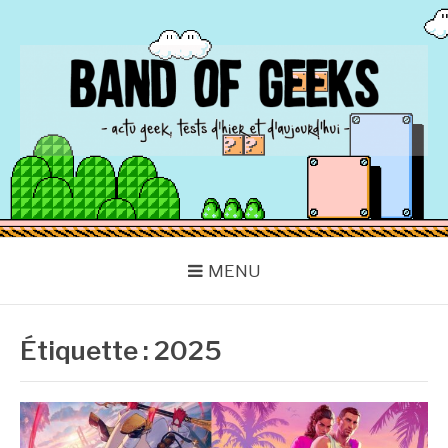
Aller
au
contenu
BAND OF GEEKS
Actu Geek d'hier et d'aujourd'hui
MENU
Étiquette :
2025