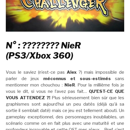
N° : ???????? NieR
(PS3/Xbox 360)
Vous le saviez (n’est-ce pas
Alex
?) mais impossible de
parler de jeux
méconnus et sous-estimés
sans
mentionner mon chouchou :
NieR
. Pour la millième fois je
vous le dit, si vous ne l’avez pas fait…
QU’EST-CE QUE
VOUS ATTENDEZ ?!
Plus sérieusement bien sûr que les
graphismes sont aujourd’hui un peu datés (déjà qu’à sa
sortie il semblait daté) mais ce jeu est tellement abouti. Un
gameplay exceptionnel, des personnages inoubliables, un
scénario comme on en fait plus avec une maturité et une
profondeur incroyable et cette OST mes aïeux… Bref, c’est