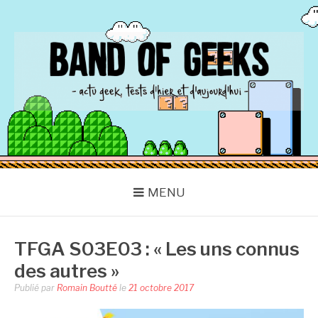
Aller
au
contenu
BAND OF GEEKS
Actu Geek d'hier et d'aujourd'hui
MENU
TFGA S03E03 : « Les uns connus
des autres »
Publié par
Romain Boutté
le
21 octobre 2017