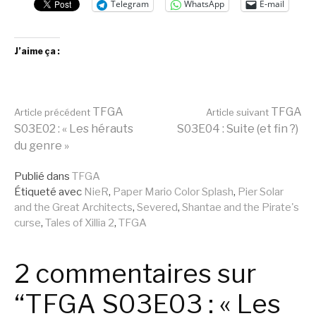
Telegram
WhatsApp
E-mail
J’aime ça :
Lire
TFGA
TFGA
Article précédent
Article suivant
S03E02 : « Les hérauts
S03E04 : Suite (et fin ?)
du genre »
la
Publié dans
TFGA
Étiqueté avec
NieR
,
Paper Mario Color Splash
,
Pier Solar
suite
and the Great Architects
,
Severed
,
Shantae and the Pirate's
curse
,
Tales of Xillia 2
,
TFGA
2 commentaires sur
“TFGA S03E03 : « Les