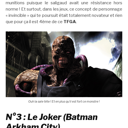
munitions puisque le saligaud avait une résistance hors
norme ! Et surtout, dans les jeux, ce concept de personnage
« invincible » qui te poursuit était totalement novateur et rien
que pour ça il est 4ème de ce
TFGA
.
Ouh la sale tête ! Et en plus qu’il est fort ce monstre !
N°3 : Le Joker (Batman
Arkham City)