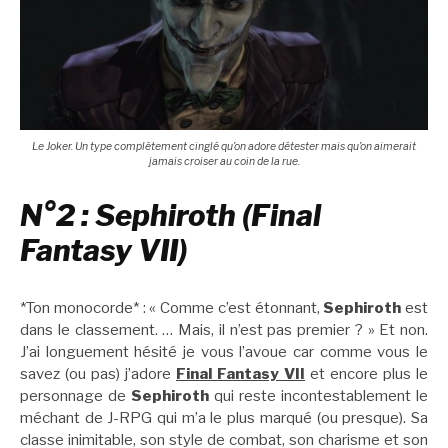
Le Joker. Un type complètement cinglé qu’on adore détester mais qu’on aimerait
jamais croiser au coin de la rue.
N°2 : Sephiroth (Final
Fantasy VII)
*Ton monocorde* : « Comme c’est étonnant,
Sephiroth
est
dans le classement. … Mais, il n’est pas premier ? » Et non.
J’ai longuement hésité je vous l’avoue car comme vous le
savez (ou pas) j’adore
Final Fantasy VII
et encore plus le
personnage de
Sephiroth
qui reste incontestablement le
méchant de J-RPG qui m’a le plus marqué (ou presque). Sa
classe inimitable, son style de combat, son charisme et son