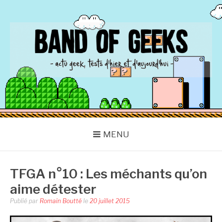
Aller
au
contenu
BAND OF GEEKS
Actu Geek d'hier et d'aujourd'hui
MENU
TFGA n°10 : Les méchants qu’on
aime détester
Publié par
Romain Boutté
le
20 juillet 2015