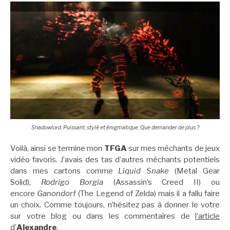
Shadowlord. Puissant, stylé et énigmatique. Que demander de plus ?
Voilà, ainsi se termine mon
TFGA
sur mes méchants de jeux
vidéo favoris. J’avais des tas d’autres méchants potentiels
dans mes cartons comme
Liquid Snake
(Metal Gear
Solid),
Rodrigo Borgia
(Assassin’s Creed II) ou
encore
Ganondorf
(The Legend of Zelda) mais il a fallu faire
un choix. Comme toujours, n’hésitez pas à donner le votre
sur votre blog ou dans les commentaires de
l’article
d’
Alexandre
.