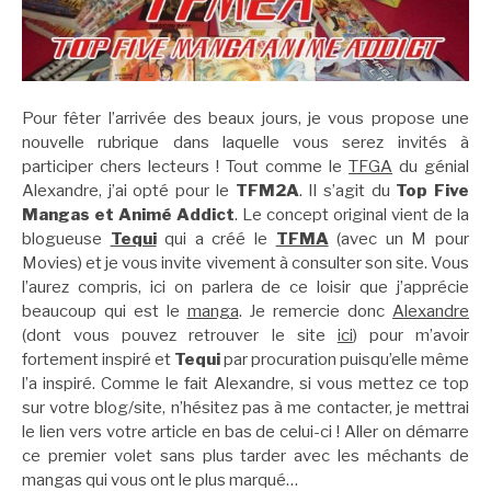
Pour fêter l’arrivée des beaux jours, je vous propose une
nouvelle rubrique dans laquelle vous serez invités à
participer chers lecteurs ! Tout comme le
TFGA
du génial
Alexandre, j’ai opté pour le
TFM2A
. Il s’agit du
Top Five
Mangas et Animé Addict
. Le concept original vient de la
blogueuse
Tequi
qui a créé le
TFMA
(avec un M pour
Movies) et je vous invite vivement à consulter son site. Vous
l’aurez compris, ici on parlera de ce loisir que j’apprécie
beaucoup qui est le
manga
. Je remercie donc
Alexandre
(dont vous pouvez retrouver le site
ici
) pour m’avoir
fortement inspiré et
Tequi
par procuration puisqu’elle même
l’a inspiré. Comme le fait Alexandre, si vous mettez ce top
sur votre blog/site, n’hésitez pas à me contacter, je mettrai
le lien vers votre article en bas de celui-ci ! Aller on démarre
ce premier volet sans plus tarder avec les méchants de
mangas qui vous ont le plus marqué…