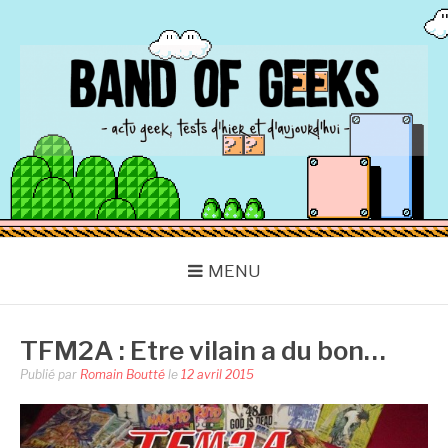
Aller
au
contenu
BAND OF GEEKS
Actu Geek d'hier et d'aujourd'hui
MENU
TFM2A : Etre vilain a du bon…
Publié par
Romain Boutté
le
12 avril 2015