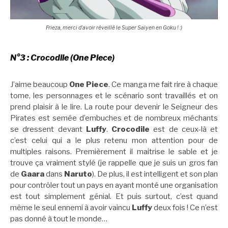
Frieza, merci d’avoir réveillé le Super Saiyen en Goku ! :)
N°3 : Crocodile (One Piece)
J’aime beaucoup
One Piece
. Ce manga me fait rire à chaque
tome, les personnages et le scénario sont travaillés et on
prend plaisir à le lire. La route pour devenir le Seigneur des
Pirates est semée d’embuches et de nombreux méchants
se dressent devant
Luffy
.
Crocodile
est de ceux-là et
c’est celui qui a le plus retenu mon attention pour de
multiples raisons. Premièrement il maitrise le sable et je
trouve ça vraiment stylé (je rappelle que je suis un gros fan
de
Gaara
dans
Naruto
). De plus, il est intelligent et son plan
pour contrôler tout un pays en ayant monté une organisation
est tout simplement génial. Et puis surtout, c’est quand
même le seul ennemi à avoir vaincu
Luffy
deux fois ! Ce n’est
pas donné à tout le monde…