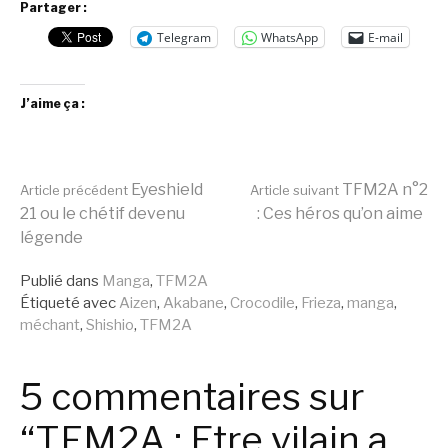
Partager :
Telegram
WhatsApp
E-mail
J’aime ça :
Lire
Eyeshield
TFM2A n°2
Article précédent
Article suivant
21 ou le chétif devenu
: Ces héros qu’on aime
légende
la
Publié dans
Manga
,
TFM2A
Étiqueté avec
Aizen
,
Akabane
,
Crocodile
,
Frieza
,
manga
,
suite
méchant
,
Shishio
,
TFM2A
5 commentaires sur
“TFM2A : Etre vilain a