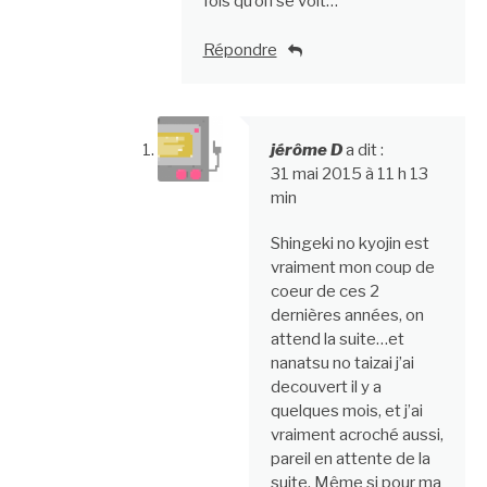
fois qu’on se voit…
Répondre
jérôme D
a dit :
31 mai 2015 à 11 h 13
min
Shingeki no kyojin est
vraiment mon coup de
coeur de ces 2
dernières années, on
attend la suite…et
nanatsu no taizai j’ai
decouvert il y a
quelques mois, et j’ai
vraiment acroché aussi,
pareil en attente de la
suite. Même si pour ma