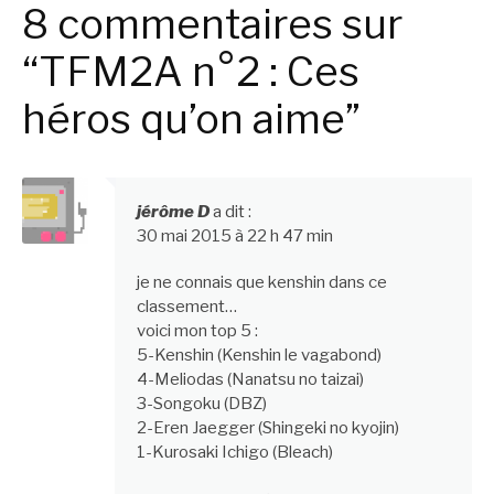
8 commentaires sur
“TFM2A n°2 : Ces
héros qu’on aime”
jérôme D
a dit :
30 mai 2015 à 22 h 47 min
je ne connais que kenshin dans ce
classement…
voici mon top 5 :
5-Kenshin (Kenshin le vagabond)
4-Meliodas (Nanatsu no taizai)
3-Songoku (DBZ)
2-Eren Jaegger (Shingeki no kyojin)
1-Kurosaki Ichigo (Bleach)