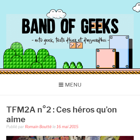
Aller
au
contenu
BAND OF GEEKS
Actu Geek d'hier et d'aujourd'hui
MENU
TFM2A n°2 : Ces héros qu’on
aime
Publié par
Romain Boutté
le
16 mai 2015