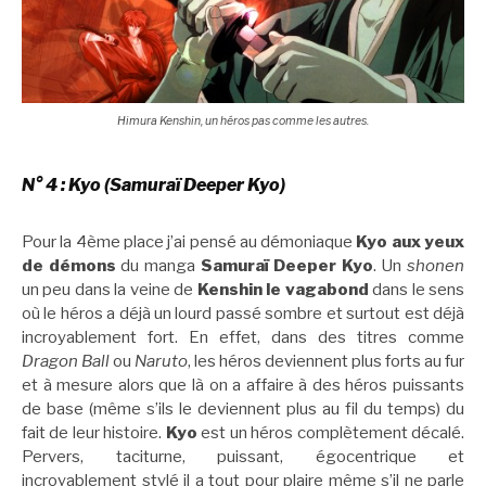
Himura Kenshin, un héros pas comme les autres.
N° 4 : Kyo (Samuraï Deeper Kyo)
Pour la 4ème place j’ai pensé au démoniaque
Kyo aux yeux
de démons
du manga
Samuraï Deeper Kyo
. Un
shonen
un peu dans la veine de
Kenshin le vagabond
dans le sens
où le héros a déjà un lourd passé sombre et surtout est déjà
incroyablement fort. En effet, dans des titres comme
Dragon Ball
ou
Naruto
, les héros deviennent plus forts au fur
et à mesure alors que là on a affaire à des héros puissants
de base (même s’ils le deviennent plus au fil du temps) du
fait de leur histoire.
Kyo
est un héros complètement décalé.
Pervers, taciturne, puissant, égocentrique et
incroyablement stylé il a tout pour plaire même s’il ne parle