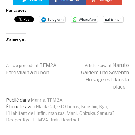
Partager :
Telegram
WhatsApp
E-mail
J’aime ça :
Lire
TFM2A :
Naruto
Article précédent
Article suivant
Etre vilain a du bon…
Gaiden: The Seventh
Hokage est dans la
la
place !
Publié dans
Manga
,
TFM2A
suite
Étiqueté avec
Black Cat
,
GTO
,
héros
,
Kenshin
,
Kyo
,
L'Habitant de l'Infini
,
mangas
,
Manji
,
Onizuka
,
Samuraï
Deeper Kyo
,
TFM2A
,
Train Heartnet