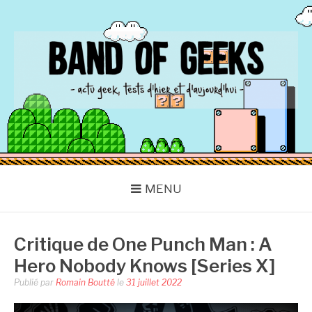
Aller
au
contenu
BAND OF GEEKS
Actu Geek d'hier et d'aujourd'hui
MENU
Critique de One Punch Man : A
Hero Nobody Knows [Series X]
Publié par
Romain Boutté
le
31 juillet 2022