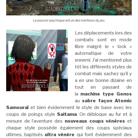
Le pouvoir psychique est un des meilleurs du jeu.
Les déplacements lors des
combats sont en mode
libre malgré le « lock »
automatique de votre
ennemi. J’ai mentionné plus
tôt les différents styles de
combat mais sachez qu’il y
a en une bonne dizaine en
tout en passant de
la
machine type Genos
au
sabre façon Atomic
Samouraï
et bien évidemment le style de base avec les
coups de poings style
Saitama
. On débloque au fur et à
mesure de l’aventure des
nouveaux coups vénères
et
chaque style possède également des coups spéciaux
ultimes, baptisés
ultra vénère
qui font évidemment des