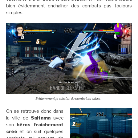
bien évidemment enchaîner des combats pas toujours
simples.
Evidemment je suis fan du combat au sabre…
On se retrouve donc dans
la ville de
Saitama
avec
son
héros fraichement
créé
et on suit quelques