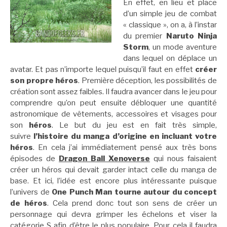
En effet, en lieu et place
d’un simple jeu de combat
« classique », on a, à l’instar
du premier
Naruto Ninja
Storm
, un mode aventure
dans lequel on déplace un
avatar. Et pas n’importe lequel puisqu’il faut en effet
créer
son propre héros
. Première déception, les possibilités de
création sont assez faibles. Il faudra avancer dans le jeu pour
comprendre qu’on peut ensuite débloquer une quantité
astronomique de vêtements, accessoires et visages pour
son
héros
. Le but du jeu est en fait très simple,
suivre
l’histoire du manga d’origine en incluant votre
héros
. En cela j’ai immédiatement pensé aux très bons
épisodes de
Dragon Ball Xenoverse
qui nous faisaient
créer un héros qui devait garder intact celle du manga de
base. Et ici, l’idée est encore plus intéressante puisque
l’univers de
One Punch Man tourne autour du concept
de héros
. Cela prend donc tout son sens de créer un
personnage qui devra grimper les échelons et viser la
catégorie S afin d’être le plus populaire. Pour cela il faudra