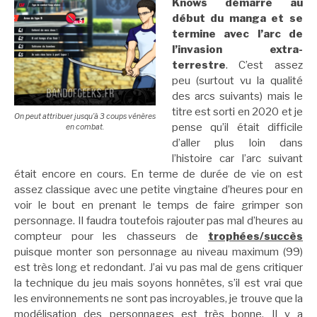
Knows démarre au
début du manga et se
termine avec l’arc de
l’invasion extra-
terrestre
. C’est assez
peu (surtout vu la qualité
des arcs suivants) mais le
titre est sorti en 2020 et je
On peut attribuer jusqu’à 3 coups vénères
pense qu’il était difficile
en combat.
d’aller plus loin dans
l’histoire car l’arc suivant
était encore en cours. En terme de durée de vie on est
assez classique avec une petite vingtaine d’heures pour en
voir le bout en prenant le temps de faire grimper son
personnage. Il faudra toutefois rajouter pas mal d’heures au
compteur pour les chasseurs de
trophées/succès
puisque monter son personnage au niveau maximum (99)
est très long et redondant. J’ai vu pas mal de gens critiquer
la technique du jeu mais soyons honnêtes, s’il est vrai que
les environnements ne sont pas incroyables, je trouve que la
modélisation des personnages est très bonne. Il y a