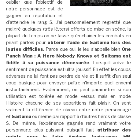
oublier que l’objectif de
notre personnage est de
gagner en réputation et
d’atteindre le rang S. J’ai personnellement regretté que
malgré quelques (très légers) efforts de mise en scène, la
plupart du temps on ne fasse qu’enchaîner les combats en
priant parfois pour
obtenir l’aide de Saitama lors des
joutes difficiles
. Parce que oui, le jeu s’appelle bien
One
Punch Man : A Hero Nobody Knows et Saitama est
fidèle à sa puissance démesurée
. Lorsqu’il arrive le
sentiment de puissance est ultra-jouissif. En effet les coups
adverses ne lui font pas perdre de vie et il suffit d’un seul
coup basique pour envoyer paître n’importe quel ennemi
instantanément. Evidemment, on peut paramétrer si son
utilisation est tolérée en mode versus mais en mode
Histoire chacune de ses apparitions fait plaisir. On sent
vraiment la différence de niveau entre notre personnage
et
Saitama
ou même par rapport à d’autres héros de classe
S. De même, l’expérience gagnée rend vraiment votre
personnage plus puissant puisqu’il faut
attribuer des
points pour le faire évoluer (puissance, HP,