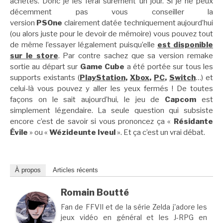
achetés. Donc je les ferai sûrement un jour. Si je ne peux
décemment pas vous conseiller la
version
PSOne
clairement datée techniquement aujourd’hui
(ou alors juste pour le devoir de mémoire) vous pouvez tout
de même l’essayer légalement puisqu’elle
est disponible
sur le store
. Par contre sachez que sa version remake
sortie au départ sur
Game Cube
a été portée sur tous les
supports existants (
PlayStation
,
Xbox
,
PC
,
Switch
…) et
celui-là vous pouvez y aller les yeux fermés ! De toutes
façons on le sait aujourd’hui, le jeu de
Capcom
est
simplement légendaire. La seule question qui subsiste
encore c’est de savoir si vous prononcez ça «
Résidante
Évile
» ou «
Wézideunte Iveul
». Et ça c’est un vrai débat.
À propos
Articles récents
Romain Boutté
Fan de FFVII et de la série Zelda j'adore les
jeux vidéo en général et les J-RPG en