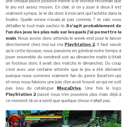
une critique plutôt positive même si le testeur reconnait que
le jeu est assez moyen. En clair, si on y joue à deux il est
vraiment sympa. Je le dis donc à mon ami qui l’achète dans la
foulée. Quelle erreur n’avais-je pas commis ? Je vais vous
détailler le tout mais sachez-le,
il s’agit probablement de
l’un des jeux les plus nuls sur lesquels j’ai pu mettre la
main
. Nous avons donc attendu le week-end pour le lancer
directement chez moi sur ma
PlayStation 2
. Il faut savoir
qu’à cette époque, nous passions en général notre temps à
jouer ensemble du vendredi soir au dimanche matin (c’était
un footeux donc il avait des matchs le dimanche). Du coup
c’est avec une certaine attente que le jeu a été démarré
puisque nous sommes vraiment fan du genre (beat’em up)
et nous nous faisions une joie d’en avoir trouvé un qui ne soit
pas issu du catalogue
MegaDrive
. Une fois le logo
PlayStation 2
passé nous n’en pouvions plus mais déjà à
ce moment-là on a senti que quelque chose n’allait pas.