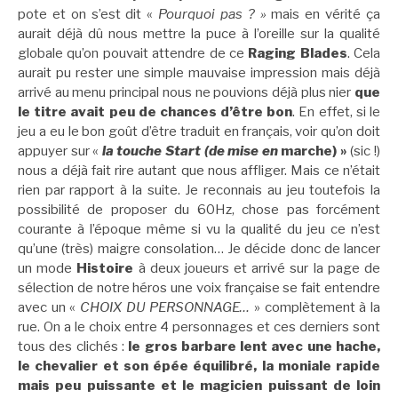
pote et on s’est dit «
Pourquoi pas ? »
mais en vérité ça
aurait déjà dû nous mettre la puce à l’oreille sur la qualité
globale qu’on pouvait attendre de ce
Raging Blades
. Cela
aurait pu rester une simple mauvaise impression mais déjà
arrivé au menu principal nous ne pouvions déjà plus nier
que
le titre avait peu de chances d’être bon
. En effet, si le
jeu a eu le bon goût d’être traduit en français, voir qu’on doit
appuyer sur «
la touche Start (de mise en
marche)
»
(sic !)
nous a déjà fait rire autant que nous affliger. Mais ce n’était
rien par rapport à la suite. Je reconnais au jeu toutefois la
possibilité de proposer du 60Hz, chose pas forcément
courante à l’époque même si vu la qualité du jeu ce n’est
qu’une (très) maigre consolation… Je décide donc de lancer
un mode
Histoire
à deux joueurs et arrivé sur la page de
sélection de notre héros une voix française se fait entendre
avec un «
CHOIX DU PERSONNAGE…
» complètement à la
rue. On a le choix entre 4 personnages et ces derniers sont
tous des clichés :
le gros barbare lent avec une hache,
le chevalier et son épée équilibré, la moniale rapide
mais peu puissante et le magicien puissant de loin