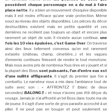
possèdent chaque personnage on a du mal à faire
place nette
. Il y a bien un mouvement d’esquive disponible
mais il est moins efficace qu’une vraie protection. Même
souci au niveau des objets disponibles. Les pièces du décor
destructibles existent mais en petite quantité et ces
dernières ne recèlent pas toujours un objet et encore plus
rarement un objet de soin. Il n’existe aucun continue,
une
fois les 10 vies épuisées, c’est Game Over
. On traverse
ainsi des lieux tellement convenus qu’on est rarement
extasiés (château, champ, cimetière…) et les vagues
d’ennemis continues finissent de rendre le tout monotone.
Mais nous avons pris de nombreux fous rires en y jouant et si
la plupart des Boss
sont puissants, l’un d’entre eux est
d’une nullité affligeante
. Il s’agit du premier que l’on a
combattu. Le narrateur nous a mis dans l’ambiance tout de
suite avec son : «
AFFRONTEZ !! (
blanc de deux
secondes)
BALONG !!
»
et nous n’avons pas été déçus du
voyage. Jamais je n’ai affronté un tel Boss dans toute ma vie
de joueur. Il s’agit d’une sorte de gros parasite accroché à un
pilier. Il ne peut pas en bouger et peut seulement se