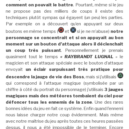
comment on pouvait le battre
. Pourtant, même si le jeu
ne propose pas des milliers de coups il existe des
techniques plutôt sympas qui égayent (un peu) les parties.
Par exemple on a découvert qu’en appuyant sur deux
boutons en même temps (
et
si je ne m’abuse)
notre
personnage se concentrait et si on appuyait au bon
moment sur un bouton d’attaque alors il déclenchait
un coup très puissant
. Personnellement je prenais
quasiment tout le temps
« RAYBRANDT LUGNAL
»
le
magicien et son attaque spéciale avec le bouton d’attaque
envoyait
un éclair surpuissant très pratique pour
descendre la jauge de vie des Boss
, mais si j’utilisais
qui correspond à l’attaque magique (symbolisée par un
chiffre à côté du portrait du personnage) j’utilisais
3 jauges
magiques mais des météores tombaient du ciel pour
défoncer tous les ennemis de la zone
. Une des rares
bonnes idées du jeu en fait ce système. Enfin quand l’ennemi
nous laisse charger notre coup évidemment. Mais même
avec notre maîtrise du jeu après toutes ces heures passées
dessus, il nous a été impossible de le terminer. Encore