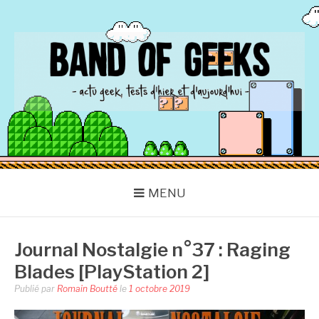
Aller
au
contenu
BAND OF GEEKS
Actu Geek d'hier et d'aujourd'hui
MENU
Journal Nostalgie n°37 : Raging
Blades [PlayStation 2]
Publié par
Romain Boutté
le
1 octobre 2019