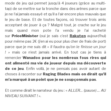
mode de jeu qui permet jusqu’à 4 joueurs (grâce au multi-
tap) de se mettre sur la tronche dans des arènes parce que
je ne l’ai jamais essayé et qu’il a l’air encore plus mauvais que
le jeu de base. Et de toutes façons, où trouver trois amis
acceptant de jouer à ça ? Malgré tout, je crache sur le jeu
mais quand mon pote l’a vendu je l’ai racheté
sur
PriceMinister
(oui je sais c’est
Rakuten
aujourd’hui)
pour même pas 2€ (j’en ai eu pour plus cher de frais de port)
parce que je me suis dit «
Il faudra qu’on le finisse un jour
! »
mais ce n’est jamais arrivé. En tout cas je tiens à
remercier
Wanadoo pour les nombreux fous rires qui
ont alimenté ma vie de joueur depuis ma découverte
de ce jeu
. Enfin voilà, je ne pensais pas avoir autant de
choses à raconter sur
Raging Blades mais on dirait qu’il
m’a marqué à un point que je ne soupçonnais pas
.
Et comme dirait le narrateur du jeu : «
ALLER… (pause) … AU
NIVEAU SUIVANT ! »
.