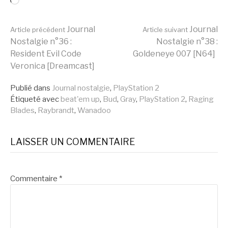
Chargement…
Lire
Journal
Journal
Article précédent
Article suivant
Nostalgie n°36 :
Nostalgie n°38 :
Resident Evil Code
Goldeneye 007 [N64]
la
Veronica [Dreamcast]
Publié dans
Journal nostalgie
,
PlayStation 2
suite
Étiqueté avec
beat'em up
,
Bud
,
Gray
,
PlayStation 2
,
Raging
Blades
,
Raybrandt
,
Wanadoo
LAISSER UN COMMENTAIRE
Commentaire
*