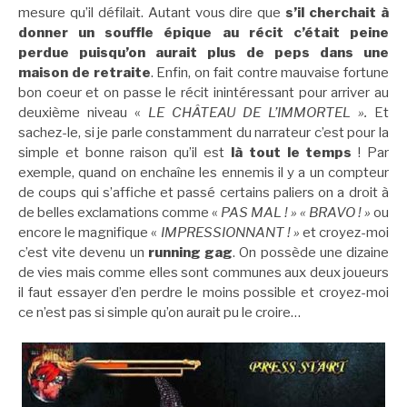
mesure qu’il défilait. Autant vous dire que
s’il cherchait à
donner un souffle épique au récit c’était peine
perdue puisqu’on aurait plus de peps dans une
maison de retraite
. Enfin, on fait contre mauvaise fortune
bon coeur et on passe le récit inintéressant pour arriver au
deuxième niveau «
LE CHÂTEAU DE L’IMMORTEL ».
Et
sachez-le, si je parle constamment du narrateur c’est pour la
simple et bonne raison qu’il est
là tout le temps
! Par
exemple, quand on enchaîne les ennemis il y a un compteur
de coups qui s’affiche et passé certains paliers on a droit à
de belles exclamations comme «
PAS MAL ! » « BRAVO ! »
ou
encore le magnifique «
IMPRESSIONNANT ! »
et croyez-moi
c’est vite devenu un
running gag
. On possède une dizaine
de vies mais comme elles sont communes aux deux joueurs
il faut essayer d’en perdre le moins possible et croyez-moi
ce n’est pas si simple qu’on aurait pu le croire…