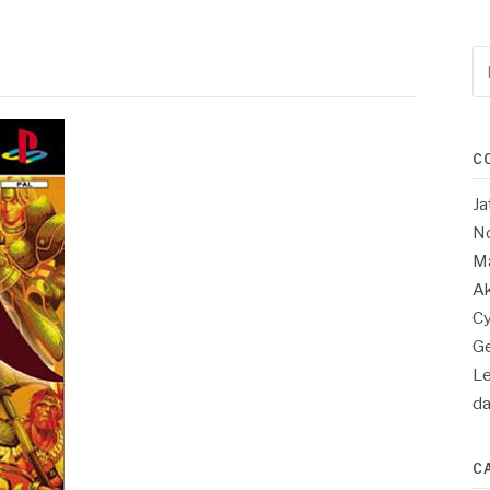
Re
po
:
C
Ja
No
Ma
Ak
Cy
Ge
Le
d
C