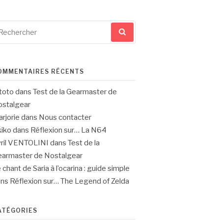
cherche
ur
OMMENTAIRES RÉCENTS
toto
dans
Test de la Gearmaster de
stalgear
rjorie
dans
Nous contacter
iko
dans
Réflexion sur… La N64
ril VENTOLINI
dans
Test de la
armaster de Nostalgear
 chant de Saria à l’ocarina : guide simple
ans
Réflexion sur… The Legend of Zelda
ATÉGORIES