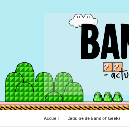
Aller
au
contenu
BAND OF GEEK
Actu Geek d'hier et d'aujourd'hui
Accueil
L’équipe de Band of Geeks