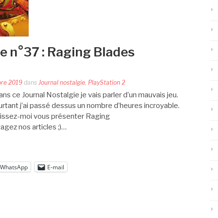
ie n°37 : Raging Blades
bre 2019
dans
Journal nostalgie
,
PlayStation 2
ns ce Journal Nostalgie je vais parler d’un mauvais jeu.
rtant j’ai passé dessus un nombre d’heures incroyable.
laissez-moi vous présenter Raging
agez nos articles ;)…
WhatsApp
E-mail