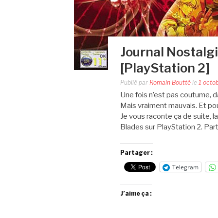
Journal Nostalg
[PlayStation 2]
Publié par
Romain Boutté
le
1 octo
Une fois n’est pas coutume, da
Mais vraiment mauvais. Et pou
Je vous raconte ça de suite, 
Blades sur PlayStation 2. Part
Partager :
Telegram
J’aime ça :