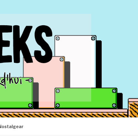
Nostalgear