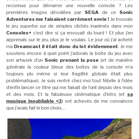
reconnue pour démarrer une nouvelle console ? Les
premières images dévoilées par
SEGA
de ce
Sonic
Adventures me faisaient carrément envie !
Je trouvais
le jeu superbe sur de simples clichés inanimés dans mon
Consoles+
c’est dire si ça envoyait du lourd ! Et plus j’en
apprenais sur le jeu, plus je le voulais. Le jour où j’ai acheté
ma
Dreamcast il était donc du lot évidemment
. Je me
souviens encore à quel point j’adorais la boite du jeu avec
son artwork d’un
Sonic prenant la pose
(et de manière
générale la couleur bleue des boites de la console m’a
toujours plu même si leur fragilité globale était plus
problématique). Je suis rentré chez moi tout fébrile à l’idée
d’enfin lancer ce titre qui me faisait de l’œil depuis des mois
et des mois. Et la fabuleuse cinématique d’intro (et
sa
musique inoubliable <3
) ont achevés de me convaincre
que j’avais fait le bon choix…