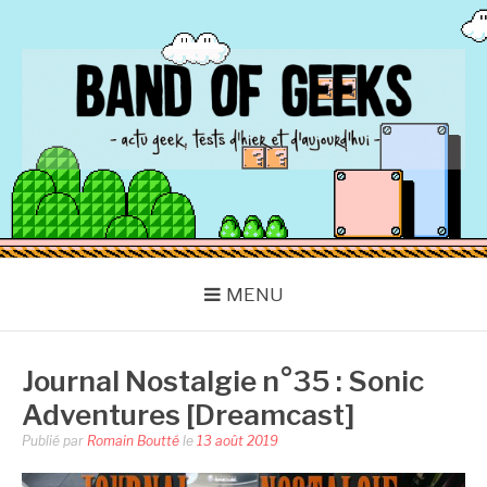
Aller
au
contenu
BAND OF GEEKS
Actu Geek d'hier et d'aujourd'hui
MENU
Journal Nostalgie n°35 : Sonic
Adventures [Dreamcast]
Publié par
Romain Boutté
le
13 août 2019