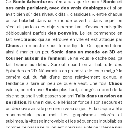
Ce
Sonic Adventures
n’en a pas que le nom !
Sonic et
ses amis parlaient, avec des vrais doublages
et si on
avait bien sûr des niveaux dits « classiques », entre chaque
on se baladait dans un « monde ouvert » dans lequel on
récoltait parfois des objets permettant d’avancer puisqu’ils
débloquaient parfois
des pouvoirs
. Le jeu commence en
fait avec
Sonic
qui se retrouve en ville et est attaqué par
Chaos,
un monstre sous forme liquide. On apprend donc
ainsi à manier un peu
Sonic dans un monde en 3D et
tourner autour de l’ennemi
. Je ne vous le cache pas, ça
fait bizarre au début. Surtout quand on a l’habitude des
épisodes en 2D. Néanmoins on prend vite le coup malgré la
caméra qui, du fait d’une zone relativement exigüe, a
tendance à faire un peu ce qu’elle veut. Une fois
Chaos
vaincu, on retrouve
Sonic
plus tard, allongé au bord de la
piscine quand il voit passer son ami
Tails dans un avion en
perdition
. Ni une ni deux, le hérisson fonce à son secours et
on découvre ainsi le premier niveau du jeu. Et la claque a été
monumentale pour moi. Les graphismes colorés et
sublimes, la vitesse incroyable et les séquences inoubliables
comme ce passage où on est poursuivi à pleine vitesse
par