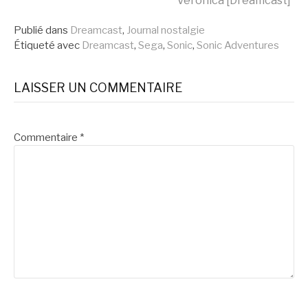
la
Veronica [Dreamcast]
Publié dans
Dreamcast
,
Journal nostalgie
suite
Étiqueté avec
Dreamcast
,
Sega
,
Sonic
,
Sonic Adventures
LAISSER UN COMMENTAIRE
Commentaire
*