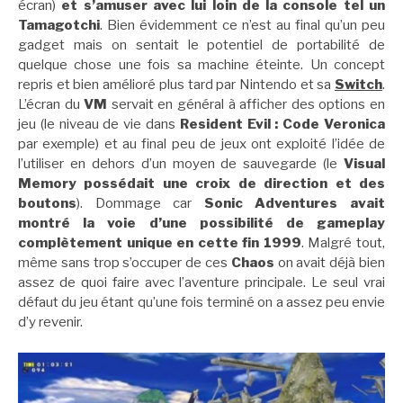
écran)
et s’amuser avec lui loin de la console tel un
Tamagotchi
. Bien évidemment ce n’est au final qu’un peu
gadget mais on sentait le potentiel de portabilité de
quelque chose une fois sa machine éteinte. Un concept
repris et bien amélioré plus tard par Nintendo et sa
Switch
.
L’écran du
VM
servait en général à afficher des options en
jeu (le niveau de vie dans
Resident Evil : Code Veronica
par exemple) et au final peu de jeux ont exploité l’idée de
l’utiliser en dehors d’un moyen de sauvegarde (le
Visual
Memory possédait une croix de direction et des
boutons
). Dommage car
Sonic Adventures avait
montré la voie d’une possibilité de gameplay
complètement unique en cette fin 1999
. Malgré tout,
même sans trop s’occuper de ces
Chaos
on avait déjà bien
assez de quoi faire avec l’aventure principale. Le seul vrai
défaut du jeu étant qu’une fois terminé on a assez peu envie
d’y revenir.