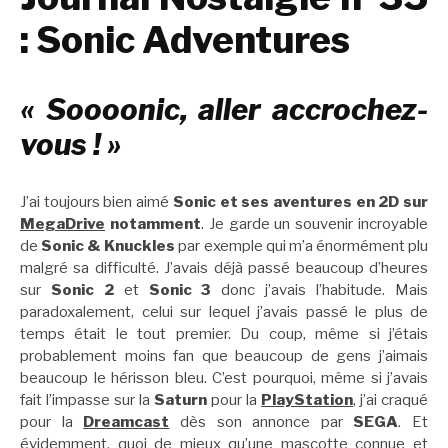
: Sonic Adventures
« Soooonic, aller accrochez-
vous ! »
J’ai toujours bien aimé
Sonic et ses aventures en 2D sur
MegaDrive
notamment
. Je garde un souvenir incroyable
de
Sonic & Knuckles
par exemple qui m’a énormément plu
malgré sa difficulté. J’avais déjà passé beaucoup d’heures
sur
Sonic 2
et
Sonic 3
donc j’avais l’habitude. Mais
paradoxalement, celui sur lequel j’avais passé le plus de
temps était le tout premier. Du coup, même si j’étais
probablement moins fan que beaucoup de gens j’aimais
beaucoup le hérisson bleu. C’est pourquoi, même si j’avais
fait l’impasse sur la
Saturn
pour la
PlayStation
, j’ai craqué
pour la
Dreamcast
dès son annonce par
SEGA
. Et
évidemment, quoi de mieux qu’une mascotte connue et