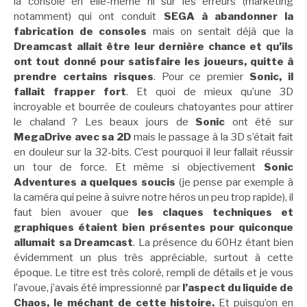
la console en elle-même ni sur les erreurs (marketing
notamment) qui ont conduit
SEGA à abandonner la
fabrication de consoles
mais on sentait déjà que la
Dreamcast allait être leur dernière chance et qu’ils
ont tout donné pour satisfaire les joueurs, quitte à
prendre certains risques
. Pour ce premier
Sonic, il
fallait frapper fort
. Et quoi de mieux qu’une 3D
incroyable et bourrée de couleurs chatoyantes pour attirer
le chaland ? Les beaux jours de
Sonic
ont été sur
MegaDrive avec sa 2D
mais le passage à la 3D s’était fait
en douleur sur la 32-bits. C’est pourquoi il leur fallait réussir
un tour de force. Et même si objectivement
Sonic
Adventures a quelques soucis
(je pense par exemple à
la caméra qui peine à suivre notre héros un peu trop rapide), il
faut bien avouer que
les claques techniques et
graphiques étaient bien présentes pour quiconque
allumait sa Dreamcast
. La présence du 60Hz étant bien
évidemment un plus très appréciable, surtout à cette
époque. Le titre est très coloré, rempli de détails et je vous
l’avoue, j’avais été impressionné par
l’aspect du liquide de
Chaos, le méchant de cette histoire.
Et puisqu’on en