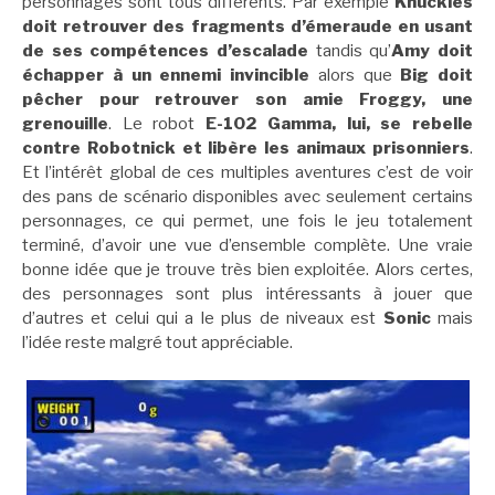
personnages sont tous différents. Par exemple
Knuckles
doit retrouver des fragments d’émeraude en usant
de ses compétences d’escalade
tandis qu’
Amy doit
échapper à un ennemi invincible
alors que
Big doit
pêcher pour retrouver son amie Froggy, une
grenouille
. Le robot
E-102 Gamma, lui, se rebelle
contre Robotnick et libère les animaux prisonniers
.
Et l’intérêt global de ces multiples aventures c’est de voir
des pans de scénario disponibles avec seulement certains
personnages, ce qui permet, une fois le jeu totalement
terminé, d’avoir une vue d’ensemble complète. Une vraie
bonne idée que je trouve très bien exploitée. Alors certes,
des personnages sont plus intéressants à jouer que
d’autres et celui qui a le plus de niveaux est
Sonic
mais
l’idée reste malgré tout appréciable.