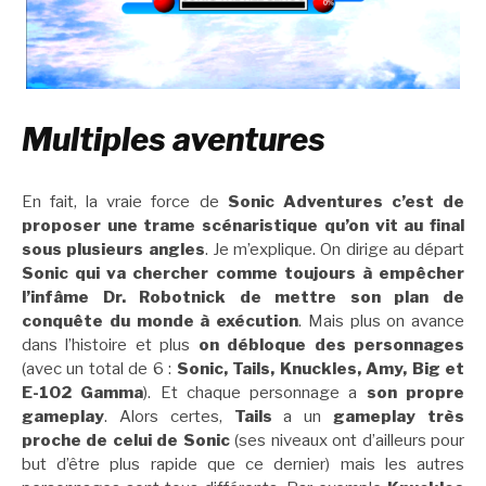
Multiples aventures
En fait, la vraie force de
Sonic Adventures c’est de
proposer une trame scénaristique qu’on vit au final
sous plusieurs angles
. Je m’explique. On dirige au départ
Sonic qui va chercher comme toujours à empêcher
l’infâme Dr. Robotnick de mettre son plan de
conquête du monde à exécution
. Mais plus on avance
dans l’histoire et plus
on débloque des personnages
(avec un total de 6 :
Sonic, Tails, Knuckles, Amy, Big et
E-102 Gamma
). Et chaque personnage a
son propre
gameplay
. Alors certes,
Tails
a un
gameplay très
proche de celui de Sonic
(ses niveaux ont d’ailleurs pour
but d’être plus rapide que ce dernier) mais les autres