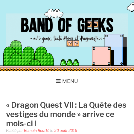
Aller
au
contenu
BAND OF GEEKS
Actu Geek d'hier et d'aujourd'hui
MENU
« Dragon Quest VII : La Quête des
vestiges du monde » arrive ce
mois-ci !
Publié par
Romain Boutté
le
30 août 2016