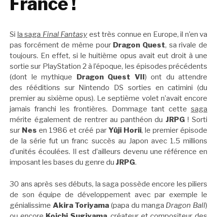
France !
Si
la saga
Final Fantasy
est très connue en Europe, il n’en va
pas forcément de même pour
Dragon Quest
, sa rivale de
toujours. En effet, si le huitième opus avait eut droit à une
sortie sur PlayStation 2 à l’époque, les épisodes précédents
(dont le mythique
Dragon Quest VII
) ont du attendre
des rééditions sur Nintendo DS sorties en catimini (du
premier au sixième opus). Le septième volet n’avait encore
jamais franchi les frontières. Dommage tant cette
saga
mérite également de rentrer au panthéon du
JRPG
! Sorti
sur
Nes
en 1986 et créé par
Yûji Horii
, le premier épisode
de la série fut un franc succès au Japon avec 1.5 millions
d’unités écoulées. Il est d’ailleurs devenu une référence en
imposant les bases du genre du
JRPG
.
30 ans après ses débuts, la saga possède encore les piliers
de son équipe de développement avec par exemple le
génialissime
Akira Toriyama
(papa du manga
Dragon Ball
)
ou encore
Koichi Sugiyama
, créateur et compositeur des