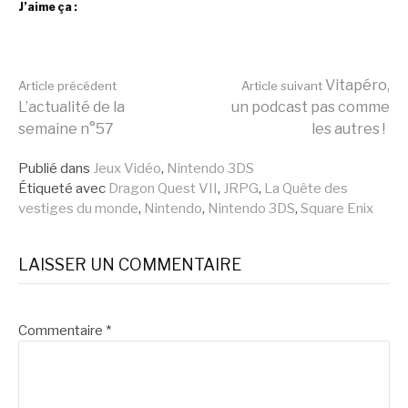
J’aime ça :
Lire
Vitapéro,
Article précédent
Article suivant
L’actualité de la
un podcast pas comme
semaine n°57
les autres !
la
Publié dans
Jeux Vidéo
,
Nintendo 3DS
Étiqueté avec
Dragon Quest VII
,
JRPG
,
La Quête des
suite
vestiges du monde
,
Nintendo
,
Nintendo 3DS
,
Square Enix
LAISSER UN COMMENTAIRE
Commentaire
*