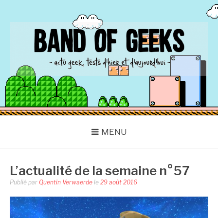
Aller
au
contenu
BAND OF GEEKS
Actu Geek d'hier et d'aujourd'hui
MENU
L’actualité de la semaine n°57
Publié par
Quentin Verwaerde
le
29 août 2016