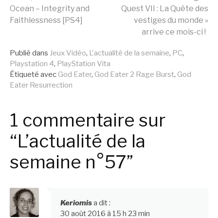
Lire
Ocean – Integrity and
Quest VII : La Quête des
Faithlessness [PS4]
vestiges du monde »
la
arrive ce mois-ci !
Publié dans
Jeux Vidéo
,
L'actualité de la semaine
,
PC
,
suite
Playstation 4
,
PlayStation Vita
Étiqueté avec
God Eater
,
God Eater 2 Rage Burst
,
God
Eater Resurrection
1 commentaire sur
“L’actualité de la
semaine n°57”
Keriomis
a dit :
30 août 2016 à 15 h 23 min