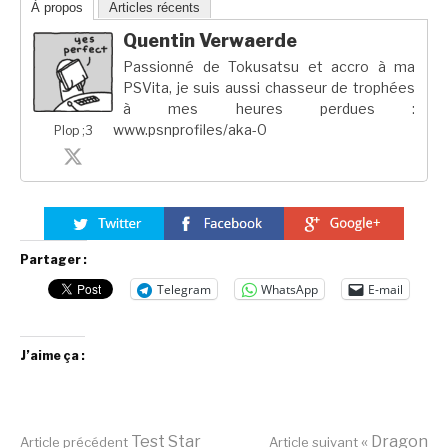
À propos
Articles récents
Quentin Verwaerde
Passionné de Tokusatsu et accro à ma
PSVita, je suis aussi chasseur de trophées
à mes heures perdues :
www.psnprofiles/aka-0
Plop ;3
Partager :
Telegram
WhatsApp
E-mail
J’aime ça :
Test Star
« Dragon
Article précédent
Article suivant