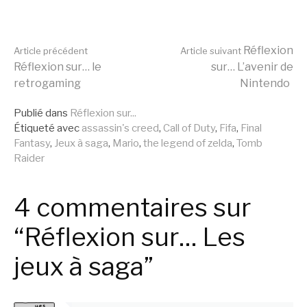
Lire
Réflexion
Article précédent
Article suivant
Réflexion sur… le
sur… L’avenir de
retrogaming
Nintendo
la
Publié dans
Réflexion sur...
Étiqueté avec
assassin's creed
,
Call of Duty
,
Fifa
,
Final
suite
Fantasy
,
Jeux à saga
,
Mario
,
the legend of zelda
,
Tomb
Raider
4 commentaires sur
“Réflexion sur… Les
jeux à saga”