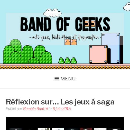
Aller
au
contenu
BAND OF GEEKS
Actu Geek d'hier et d'aujourd'hui
MENU
Réflexion sur… Les jeux à saga
Publié par
Romain Boutté
le
6 juin 2015