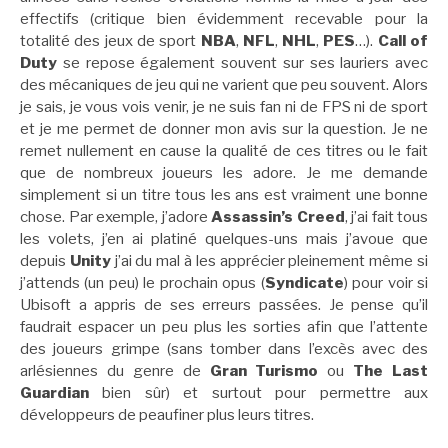
effectifs (critique bien évidemment recevable pour la
totalité des jeux de sport
NBA
,
NFL
,
NHL
,
PES
…).
Call of
Duty
se repose également souvent sur ses lauriers avec
des mécaniques de jeu qui ne varient que peu souvent. Alors
je sais, je vous vois venir, je ne suis fan ni de FPS ni de sport
et je me permet de donner mon avis sur la question. Je ne
remet nullement en cause la qualité de ces titres ou le fait
que de nombreux joueurs les adore. Je me demande
simplement si un titre tous les ans est vraiment une bonne
chose. Par exemple, j’adore
Assassin’s Creed
, j’ai fait tous
les volets, j’en ai platiné quelques-uns mais j’avoue que
depuis
Unity
j’ai du mal à les apprécier pleinement même si
j’attends (un peu) le prochain opus (
Syndicate
) pour voir si
Ubisoft a appris de ses erreurs passées. Je pense qu’il
faudrait espacer un peu plus les sorties afin que l’attente
des joueurs grimpe (sans tomber dans l’excès avec des
arlésiennes du genre de
Gran Turismo
ou
The Last
Guardian
bien sûr) et surtout pour permettre aux
développeurs de peaufiner plus leurs titres.