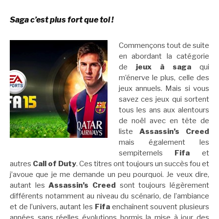
Saga c’est plus fort que toi !
Commençons tout de suite
en abordant la catégorie
de
jeux à saga
qui
m’énerve le plus, celle des
jeux annuels. Mais si vous
savez ces jeux qui sortent
tous les ans aux alentours
de noël avec en tête de
liste
Assassin’s Creed
mais également les
sempiternels
Fifa
et
autres
Call of Duty
. Ces titres ont toujours un succès fou et
j’avoue que je me demande un peu pourquoi. Je veux dire,
autant les
Assassin’s Creed
sont toujours légèrement
différents notamment au niveau du scénario, de l’ambiance
et de l’univers, autant les
Fifa
enchaînent souvent plusieurs
années sans réelles évolutions hormis la mise à jour des