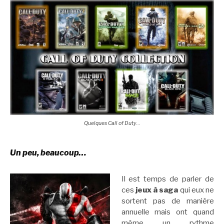
Quelques Call of Duty…
Un peu, beaucoup…
Il est temps de parler de
ces
jeux à saga
qui eux ne
sortent pas de manière
annuelle mais ont quand
même un rythme