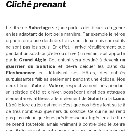
Cliché prenant
Le titre de
Sabotage
se joue parfois des écueils du genre
en les adaptant de fort belle manière. Par exemple le héros
orphelin qui a une destinée. Ici ils sont deux mais surtout ils
ne sont pas les seuls. En effet, il arrive régulièrement que
pendant un solstice (d’été ou d’hiver) un enfant soit apporté
par le
Grand Aigle
. Cet enfant sera destiné à devenir
un
guerrier du Solstice
et devra déjouer les plans du
Fleshmancer
en détruisant ses Hôtes, des entités
surpuissantes faibles seulement pendant une éclipse. Nos
deux héros,
Zale
et
Valere
, respectivement nés pendant
un solstice d’été et d’hiver, possèdent ainsi des attaques
élémentaires affiliées à leur élément :le
Soleil
ou la
Lune
.
Là où le lore du jeu est malin c’est que nos héros font suite à
de très nombreux guerriers du solstice. Ce qui ne les rend
pas plus unique que leurs prédécesseurs. Ingénieux. Le titre
ne prend toutefois jamais vraiment à contre-pied le genre
dont il s’inspire et on retrouvera les classiques forgerons qui