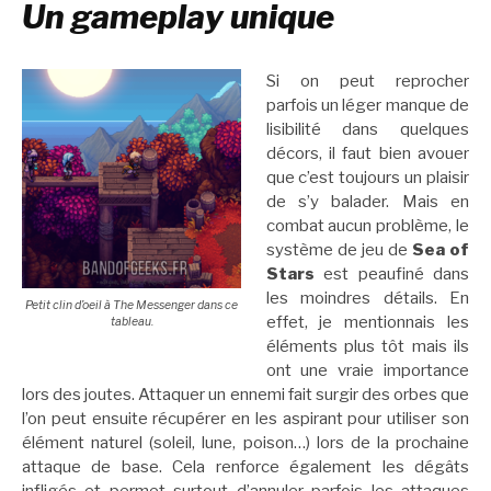
Un gameplay unique
Si on peut reprocher
parfois un léger manque de
lisibilité dans quelques
décors, il faut bien avouer
que c’est toujours un plaisir
de s’y balader. Mais en
combat aucun problème, le
système de jeu de
Sea of
Stars
est peaufiné dans
les moindres détails. En
Petit clin d’oeil à The Messenger dans ce
effet, je mentionnais les
tableau.
éléments plus tôt mais ils
ont une vraie importance
lors des joutes. Attaquer un ennemi fait surgir des orbes que
l’on peut ensuite récupérer en les aspirant pour utiliser son
élément naturel (soleil, lune, poison…) lors de la prochaine
attaque de base. Cela renforce également les dégâts
infligés et permet surtout d’annuler parfois les attaques