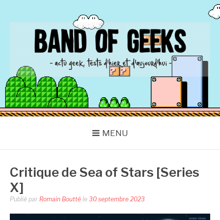
Aller
au
contenu
BAND OF GEEKS
Actu Geek d'hier et d'aujourd'hui
MENU
Critique de Sea of Stars [Series
X]
Publié par
Romain Boutté
le
30 septembre 2023