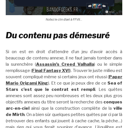
Notez le clin d’œil à FFVII…
Du contenu pas démesuré
Si on est en droit d’attendre d’un jeu d’avoir accès à
beaucoup de contenu annexe, il ne faut jamais tomber dans
la surenchère (
Assassin’s Creed Valhalla
) ou le simple
remplissage (
Final Fantasy XVI
). Trouver le juste milieu est
souvent compliqué même si certains jeux ont réussi (
Paper
Mario Origami King
). Et ce que je peux dire de ce
Sea of
Stars c’est que le contrat est rempli
. Les quêtes
annexes sont assez peu nombreuses et les deux plus gros
objectifs annexes du titre seront la recherche des
conques
arc-en-ciel
ainsi que la construction complète de la
ville
de Mirth
. On a bien sûr quelques petites quêtes par ci par là
(retrouver des enfants qui jouent à cache cache, la pêche…)
mais rien qui vous ferait soupirer d’avance. L’équilibre est