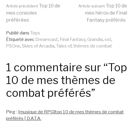
Lire
Top 10 de
Top 10 de
Article précédent
Article suivant
mes consoles
mes héros de Final
préférées
Fantasy préférés
la
Publié dans
Tops
Étiqueté avec
Dreamcast
,
Final Fantasy
,
Grandia
,
ost
,
suite
PSOne
,
Skies of Arcadia
,
Tales of
,
thèmes de combat
1 commentaire sur “Top
10 de mes thèmes de
combat préférés”
Ping :
[musique de RPG]top 10 de mes thèmes de combat
préférés | D.A.T.A.