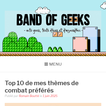
Aller
au
contenu
BAND OF GEEKS
Actu Geek d'hier et d'aujourd'hui
MENU
Top 10 de mes thèmes de
combat préférés
Publié par
Romain Boutté
le
1 juin 2025