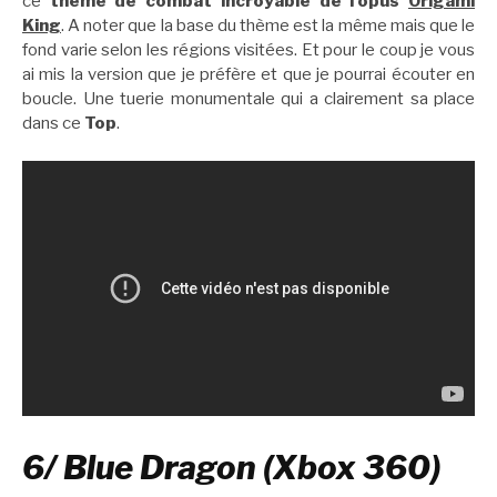
ce
thème de combat incroyable de l’opus
Origami
King
. A noter que la base du thème est la même mais que le
fond varie selon les régions visitées. Et pour le coup je vous
ai mis la version que je préfère et que je pourrai écouter en
boucle. Une tuerie monumentale qui a clairement sa place
dans ce
Top
.
6/ Blue Dragon (Xbox 360)