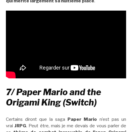
qui mérite largement sa huitième place
.
7/ Paper Mario and the
Origami King (Switch)
Certains diront que la saga
Paper Mario
n’est pas un
vrai
JRPG
. Peut être, mais je me devais de vous parler de