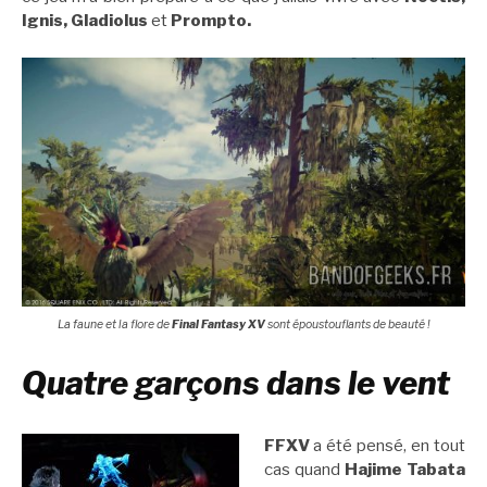
Ignis, Gladiolus
et
Prompto.
La faune et la flore de
Final Fantasy XV
sont époustouflants de beauté !
Quatre garçons dans le vent
FFXV
a été pensé, en tout
cas quand
Hajime Tabata