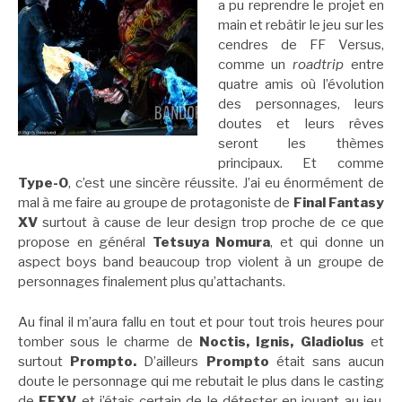
a pu reprendre le projet en
main et rebâtir le jeu sur les
cendres de FF Versus,
comme un
roadtrip
entre
quatre amis où l’évolution
des personnages, leurs
doutes et leurs rêves
seront les thèmes
principaux. Et comme
Type-0
, c’est une sincère réussite. J’ai eu énormément de
mal à me faire au groupe de protagoniste de
Final Fantasy
XV
surtout à cause de leur design trop proche de ce que
propose en général
Tetsuya Nomura
, et qui donne un
aspect boys band beaucoup trop violent à un groupe de
personnages finalement plus qu’attachants.
Au final il m’aura fallu en tout et pour tout trois heures pour
tomber sous le charme de
Noctis, Ignis, Gladiolus
et
surtout
Prompto.
D’ailleurs
Prompto
était sans aucun
doute le personnage qui me rebutait le plus dans le casting
de
FFXV
et j’étais certain de le détester en jouant au jeu.