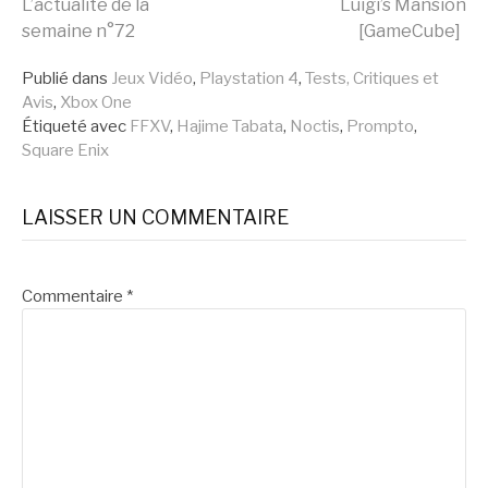
L’actualité de la
Luigi’s Mansion
semaine n°72
[GameCube]
la
Publié dans
Jeux Vidéo
,
Playstation 4
,
Tests, Critiques et
Avis
,
Xbox One
suite
Étiqueté avec
FFXV
,
Hajime Tabata
,
Noctis
,
Prompto
,
Square Enix
LAISSER UN COMMENTAIRE
Commentaire
*