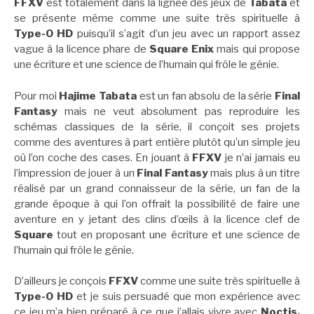
FFXV
est totalement dans la lignée des jeux de
Tabata
et
se présente même comme une suite très spirituelle à
Type-0 HD
puisqu’il s’agit d’un jeu avec un rapport assez
vague à la licence phare de
Square Enix
mais qui propose
une écriture et une science de l’humain qui frôle le génie.
Pour moi
Hajime Tabata
est un fan absolu de la série
Final
Fantasy
mais ne veut absolument pas reproduire les
schémas classiques de la série, il conçoit ses projets
comme des aventures à part entière plutôt qu’un simple jeu
où l’on coche des cases. En jouant à
FFXV
je n’ai jamais eu
l’impression de jouer à un
Final Fantasy
mais plus à un titre
réalisé par un grand connaisseur de la série, un fan de la
grande époque à qui l’on offrait la possibilité de faire une
aventure en y jetant des clins d’œils à la licence clef de
Square
tout en proposant une écriture et une science de
l’humain qui frôle le génie.
D’ailleurs je conçois
FFXV
comme une suite très spirituelle à
Type-0 HD
et je suis persuadé que mon expérience avec
ce jeu m’a bien préparé à ce que j’allais vivre avec
Noctis,