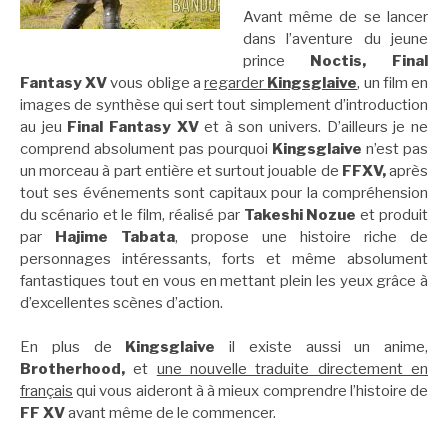
Avant même de se lancer
dans l’aventure du jeune
prince
Noctis,
Final
Fantasy XV
vous oblige a
regarder
Kingsglaive
, un film en
images de synthèse qui sert tout simplement d’introduction
au jeu
Final Fantasy XV
et à son univers. D’ailleurs je ne
comprend absolument pas pourquoi
Kingsglaive
n’est pas
un morceau à part entière et surtout jouable de
FFXV,
après
tout ses événements sont capitaux pour la compréhension
du scénario et le film, réalisé par
Takeshi Nozue
et produit
par
Hajime Tabata
, propose une histoire riche de
personnages intéressants, forts et même absolument
fantastiques tout en vous en mettant plein les yeux grâce à
d’excellentes scènes d’action.
En plus de
Kingsglaive
il existe aussi un anime,
Brotherhood,
et
une nouvelle traduite directement en
français
qui vous aideront à à mieux comprendre l’histoire de
FF XV
avant même de le commencer.