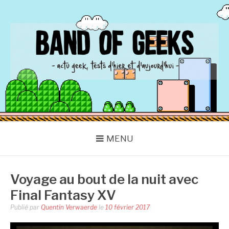
Aller
au
contenu
BAND OF GEEKS
Actu Geek d'hier et d'aujourd'hui
MENU
Voyage au bout de la nuit avec
Final Fantasy XV
Publié par
Quentin Verwaerde
le
10 février 2017