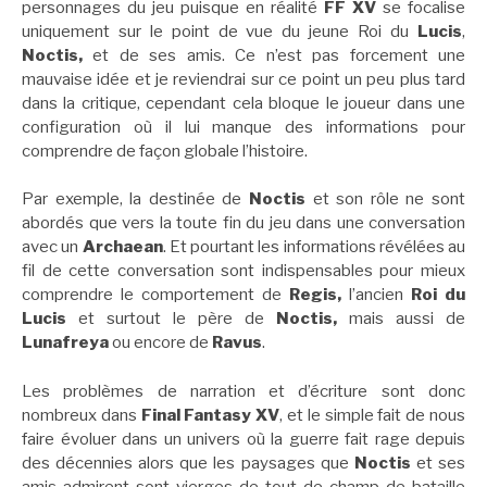
personnages du jeu puisque en réalité
FF XV
se focalise
uniquement sur le point de vue du jeune Roi du
Lucis
,
Noctis,
et de ses amis. Ce n’est pas forcement une
mauvaise idée et je reviendrai sur ce point un peu plus tard
dans la critique, cependant cela bloque le joueur dans une
configuration où il lui manque des informations pour
comprendre de façon globale l’histoire.
Par exemple, la destinée de
Noctis
et son rôle ne sont
abordés que vers la toute fin du jeu dans une conversation
avec un
Archaean
. Et pourtant les informations révélées au
fil de cette conversation sont indispensables pour mieux
comprendre le comportement de
Regis,
l’ancien
Roi du
Lucis
et surtout le père de
Noctis,
mais aussi de
Lunafreya
ou encore de
Ravus
.
Les problèmes de narration et d’écriture sont donc
nombreux dans
Final Fantasy XV
, et le simple fait de nous
faire évoluer dans un univers où la guerre fait rage depuis
des décennies alors que les paysages que
Noctis
et ses
amis admirent sont vierges de tout de champ de bataille