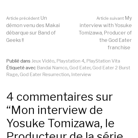
Lire
Un
My
Article précédent
Article suivant
démon venu des Makai
interview with Yosuke
débarque sur Band of
Tomizawa, Producer of
la
Geeks !!
the God Eater
franchise
suite
Publié dans
Jeux Vidéo
,
Playstation 4
,
PlayStation Vita
Étiqueté avec
Bandai Namco
,
God Eater
,
God Eater 2 Burst
Rage
,
God Eater Resurrection
,
Interview
4 commentaires sur
“Mon interview de
Yosuke Tomizawa, le
Producteur de la série