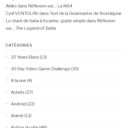
Akiko
dans
Réflexion sur… La N64
Cyril VENTOLINI
dans
Test de la Gearmaster de Nostalgear
Le chant de Saria à l’ocarina : guide simple
dans
Réflexion
sur… The Legend of Zelda
CATÉGORIES
20 Years Back
(13)
30 Day Video Game Challenge
(30)
A la une
(4)
Achats
(27)
Android
(22)
Animé
(12)
Autour du site
(48)