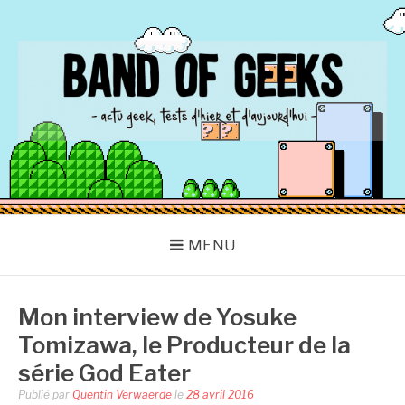
Aller
au
contenu
BAND OF GEEKS
Actu Geek d'hier et d'aujourd'hui
MENU
Mon interview de Yosuke
Tomizawa, le Producteur de la
série God Eater
Publié par
Quentin Verwaerde
le
28 avril 2016