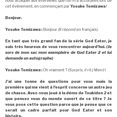
nous attaquer aux interviews que l’on m’a accordées lors de
cet évènement, en commençant par
Yosuke Tomizawa
!
Bonjour.
Yosuke Tomizawa :
Bonjour.
(Il répond en français)
.
En tant que très grand fan de la série God Eater, je
suis très heureux de vous rencontrer aujourd’hui.
(Je
sors de mon sac mon exemplaire de God Eater 2 et lui
demande un autographe)
Yosuke Tomizawa :
Oh vraiment ?
(Surpris, il rit.)
Merci !
J’ai une tonne de questions pour vous mais la
première qui me vient à l’esprit concerne un autre jeu
de chasse. Avez-vous joué à la démo de Toukiden 2 et
que pensez vous du monde ouvert de ce titre ? Je
vous pose cette question parce que je pense que ce
serait un cadre parfait pour God Eater et son
histoire.