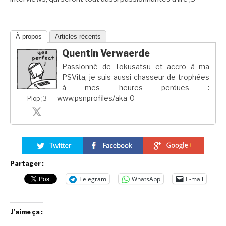
À propos
Articles récents
Quentin Verwaerde
Passionné de Tokusatsu et accro à ma
PSVita, je suis aussi chasseur de trophées
à mes heures perdues :
www.psnprofiles/aka-0
Plop ;3
Partager :
Telegram
WhatsApp
E-mail
J’aime ça :