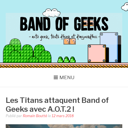
Aller
au
contenu
BAND OF GEEKS
Actu Geek d'hier et d'aujourd'hui
MENU
Les Titans attaquent Band of
Geeks avec A.O.T.2 !
Publié par
Romain Boutté
le
12 mars 2018