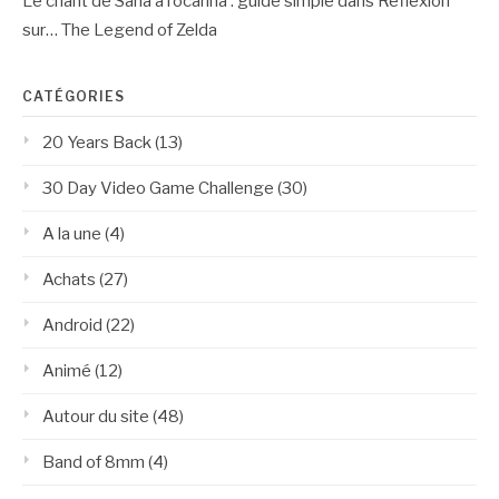
Le chant de Saria à l’ocarina : guide simple
dans
Réflexion
sur… The Legend of Zelda
CATÉGORIES
20 Years Back
(13)
30 Day Video Game Challenge
(30)
A la une
(4)
Achats
(27)
Android
(22)
Animé
(12)
Autour du site
(48)
Band of 8mm
(4)