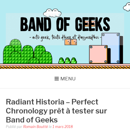
Aller
au
contenu
BAND OF GEEKS
Actu Geek d'hier et d'aujourd'hui
MENU
Radiant Historia – Perfect
Chronology prêt à tester sur
Band of Geeks
Publié par
Romain Boutté
le
1 mars 2018