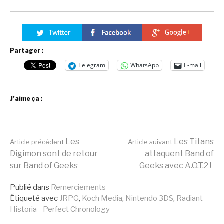
Partager :
Telegram
WhatsApp
E-mail
J’aime ça :
Lire
Les
Les Titans
Article précédent
Article suivant
Digimon sont de retour
attaquent Band of
sur Band of Geeks
Geeks avec A.O.T.2 !
la
Publié dans
Remerciements
Étiqueté avec
JRPG
,
Koch Media
,
Nintendo 3DS
,
Radiant
suite
Historia - Perfect Chronology