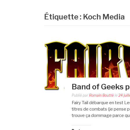
Étiquette :
Koch Media
Band of Geeks pr
Publié par
Romain Boutté
le
24 juil
Fairy Tail débarque en test 
titres de combats (je pense pa
trouve ça dommage parce que v