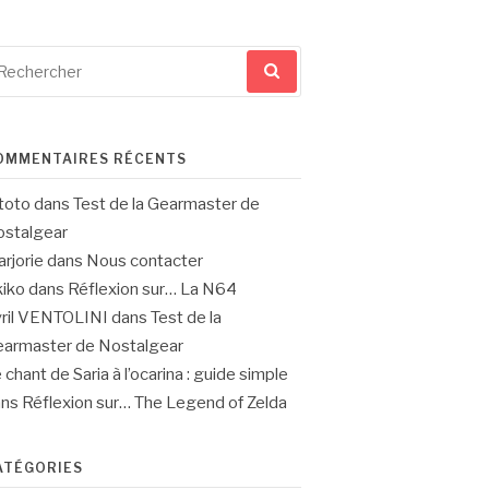
cherche
ur
OMMENTAIRES RÉCENTS
toto
dans
Test de la Gearmaster de
stalgear
rjorie
dans
Nous contacter
iko
dans
Réflexion sur… La N64
ril VENTOLINI
dans
Test de la
armaster de Nostalgear
 chant de Saria à l’ocarina : guide simple
ans
Réflexion sur… The Legend of Zelda
ATÉGORIES