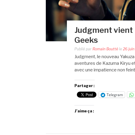
Judgment vient r
Geeks
Publié par
Romain Boutté
le
26 jui
Judgment, le nouveau Yakuza-l
aventures de Kazuma Kiryu et
avec une impatience non feinte
Partager :
Telegram
J’aime ça :