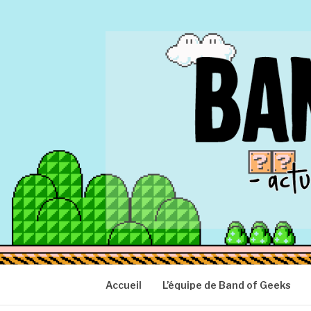
Aller
au
contenu
BAND OF GEEK
Actu Geek d'hier et d'aujourd'hui
Accueil
L’équipe de Band of Geeks