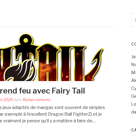
Re
po
:
C
Ja
No
Ma
Ak
Cy
end feu avec Fairy Tail
Ge
let 2020
dans
Remerciements
Le
Les jeux adaptés de mangas sont souvent de simples
d
r exemple à l’excellent Dragon Ball FighterZ) et je
raiment je pense qu’il y a matière à faire de…
C