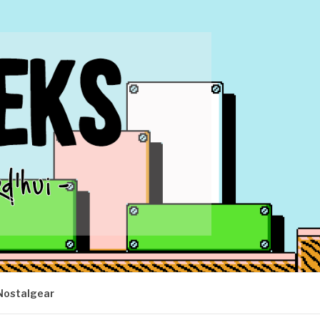
Nostalgear