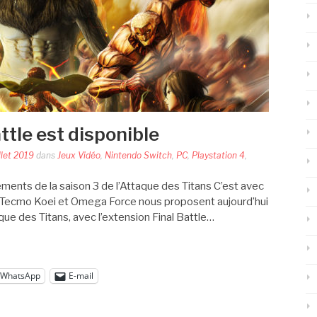
Battle est disponible
illet 2019
dans
Jeux Vidéo
,
Nintendo Switch
,
PC
,
Playstation 4
,
ements de la saison 3 de l’Attaque des Titans C’est avec
e Tecmo Koei et Omega Force nous proposent aujourd’hui
que des Titans, avec l’extension Final Battle…
WhatsApp
E-mail