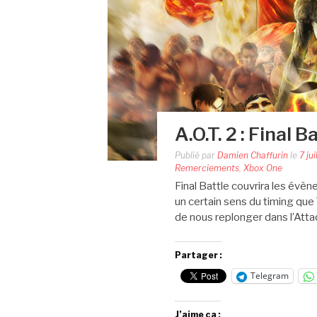
A.O.T. 2 : Final 
Publié par
Damien Chaffurin
le
7 ju
Remerciements
,
Xbox One
Final Battle couvrira les évèn
un certain sens du timing qu
de nous replonger dans l’Atta
Partager :
Telegram
J’aime ça :