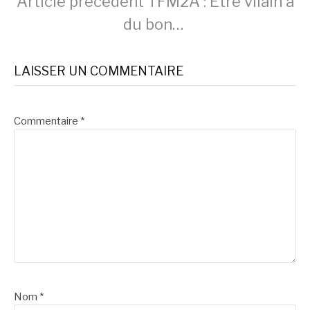
Lire
Article précédent
TFM2A : Etre vilain a
du bon…
la
LAISSER UN COMMENTAIRE
suite
Commentaire
*
Nom
*