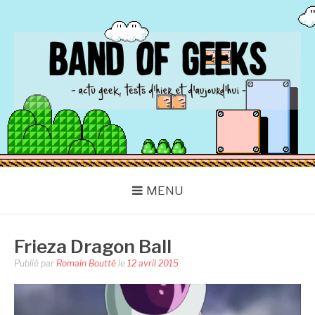
Aller
au
contenu
BAND OF GEEKS
Actu Geek d'hier et d'aujourd'hui
MENU
Frieza Dragon Ball
Publié par
Romain Boutté
le
12 avril 2015